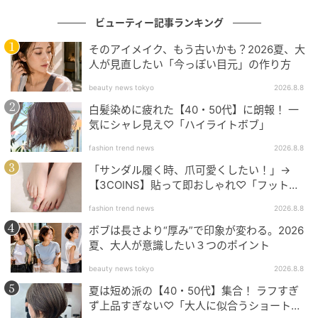
医メリッサ・ドフト医師が、ある金曜日の午前のスケ
ビューティー記事ランキング
ジュールを見せてくれたときには、すでに修正手術が
２件も組まれていた。同じくNYの形成外科医ダレン・
そのアイメイク、もう古いかも？2026夏、大
人が見直したい「今っぽい目元」の作り方
スミス医師によれば、過去18カ月で乳房縮小手術の件
数は30%も増加したという。
beauty news tokyo
2026.8.8
白髪染めに疲れた【40・50代】に朗報！ 一
気にシャレ見え♡「ハイライトボブ」
完璧を追い求めるほど理想から遠のく現実
fashion trend news
2026.8.8
人々が自分の顔への願望を語るとき、その言葉はもは
「サンダル履く時、爪可愛くしたい！」→
や“ナチュラル”だけにとどまらない。ビバリーヒルズ
【3COINS】貼って即おしゃれ♡「フット用
ネイルチップ」
の形成外科医ババク・アジザデ医師の元には「ありの
fashion trend news
2026.8.8
ままの自分らしく見られたい」という声が連日届く。
ボブは長さより“厚み”で印象が変わる。2026
「施術を受けたことが、あからさまにわかるのはもう
夏、大人が意識したい３つのポイント
嫌だ、と患者は言うのです」とスミス医師も言う。彼
beauty news tokyo
2026.8.8
のクリニックではヒップを縮小させる傾向が見られる
夏は短め派の【40・50代】集合！ ラフすぎ
という。「お尻が真っ先に人目を引くような状態は望
ず上品すぎない♡「大人に似合うショートボ
んでいないのです」。ドフト医師のもとにも、こうし