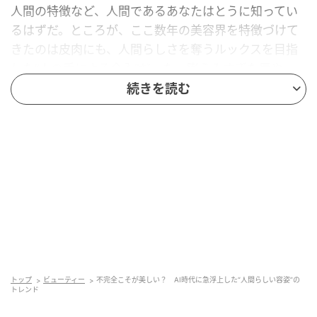
人間の特徴など、人間であるあなたはとうに知ってい
るはずだ。ところが、ここ数年の美容界を特徴づけて
きたのは皮肉にも、人間らしさを奪うルックスを目指
した“人の手による介入”だった。膨らみすぎた唇や
顔、ロボットのように光沢を放つ肌、シャープに彫り
続きを読む
込んだ輪郭、ノーメイク風メイクの味気ないほど均一
な表情、そして突き出たヒップ。
近年では、恐ろしいほど適応力を増したAI、画像加工
アプリ、そしてフィルターが横行するこの時代に、ど
うすれば人間らしく見えるだろうかという課題が生ま
れている。そして今、ランウェイや美容外科の現場か
ら垣間見えるトレンドは、私たちが再び“ただ人間らし
く見える時代”へと回帰しつつあるということだ。
トップ
ビューティー
不完全こそが美しい？ AI時代に急浮上した“人間らしい容姿”の
トレンド