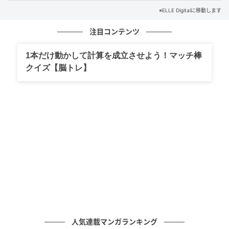
※ELLE Digitalに移動します
より人間らしい容姿への回帰を後押ししているのが、
注目コンテンツ
全米の人々の身体や顔に広がる「大いなる逆行
（Great Undoing）」とも呼ぶべき現象だ。「フィラ
1本だけ動かして計算を成立させよう！マッチ棒
ーに別れを告げた有名人25人」といった記事を目にし
クイズ【脳トレ】
たり、ヒップを大きくするブラジリアンバットリフト
の除去に臨むインフルエンサーたちの様子を追ったり
することも、もはや珍しくなくなった。「これまで美
容施術を元に戻すことを希望する人は10〜15%でし
た。それが今では20〜30%にまで増えています」と話
すのは、ビバリーヒルズの形成外科医ダニエル・グー
ルド医師。
人気連載マンガランキング