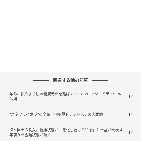
関連する他の記事
年齢に抗うより肌の健康寿命を延ばす! スキンロンジェビティ9つの
法則
“バタフライボブ”の全貌! 2026夏トレンドヘアの大本命
Getty Images
タイ国王の長女、健康状態が「悪化し続けている」と王室が発表 4
年前から昏睡状態が続く
「人間らしく見せたい」不思議な欲望