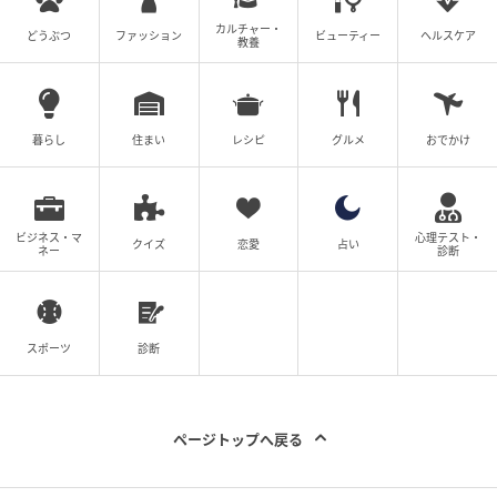
その後悔は、幾重にも及ぶ。なぜなら不自然な外見
カルチャー・
どうぶつ
ファッション
ビューティー
ヘルスケア
は、もはや単にセンスの悪さや施術のやりすぎを示す
教養
だけでなく、どの陣営に属し、どんな価値観を持つ人
かを周囲に語ってしまう。だからこそ不自然な顔への
後悔は、見た目だけの問題にとどまらず、何重にも重
暮らし
住まい
レシピ
グルメ
おでかけ
くのしかかる。いわゆる“マー・ア・ラゴ フェイス”と
いう言葉は、トランプ氏の側近たちの人工的な外見を
形容するために生まれた。元国土安全保障長官のクリ
ビジネス・マ
心理テスト・
クイズ
恋愛
占い
スティ・ノームが解任された際、「Salon.com」は
ネー
診断
「マー・ア・ラゴ フェイスですらノーム氏を救えなか
った」と報じている。
スポーツ
診断
ページトップへ戻る