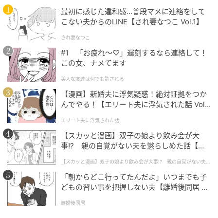
最初に感じた違和感…普段マメに連絡をして
こない夫からのLINE【され妻なつこ Vol.1】
され妻なつこ
#1 「お疲れ〜♡」遅刻するなら連絡して！
この女、ナメてます
美人な友達は何でも許される
【漫画】新婚夫に浮気疑惑！絶対証拠をつか
んでやる！【エリート夫に浮気された話 Vol.
1】
エリート夫に浮気された話
【スカッと漫画】双子の娘より飲み会が大
事!? 親の自覚がない夫を懲らしめた話【第1
話】
【スカッと漫画】双子の娘より飲み会が大事!? 親の自覚がない夫を
Getty Images
懲らしめた話
「朝からどこ行ってたんだよ」いつまでも子
「多くの人が顔や体をより自然な姿に近づけようとし
どもの習い事を把握しない夫【離婚後同居 Vo
ています。あらゆる種類の美容施術においてこの傾向
l.1】
離婚後同居
が始まったのは約５年前のことです」。NYの形成外科