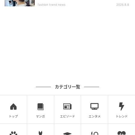
ブ」
fashion trend news
2026.8.8
た患者が後を絶たない。「過去の施術をやりすぎたと
感じ、元に戻したいと希望される方がとても多いで
す」
自分が“不気味の谷”に足を踏み入れてしまったことに気
づくきっかけは、時に他者からもたらされる。「顔が
あまりにも歪んでしまい、友人や家族から『どうした
の』と聞かれてしまうのです」とグールド医師は言
う。アジザデ医師は、こんな鮮やかな比喩で言い添え
る。「真夜中に酔った勢いでひどいタトゥーを入れて
しまい、翌朝になって後悔するのに似ています。『な
カテゴリ一覧
んてことを。一体、どうすればいいんだ！』といった
具合です」。
トップ
マンガ
エピソード
エンタメ
トレンド
顔がその人の価値観を語る時代