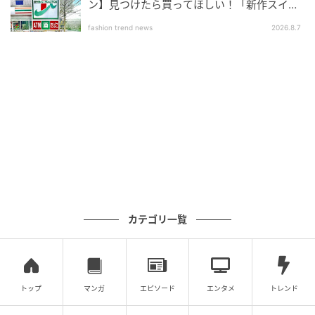
ン】見つけたら買ってほしい！「新作スイー
ツ」
fashion trend news
2026.8.7
縦横3×4cmほどの小さなキューブ形のラスクに、細か
な装飾が丁寧に施されています。
5個入は引き出し型、12個入は筒形と、パッケージの
形状が異なる珍しい仕様です。
カテゴリ一覧
アイシングクリームはソーダ・ストロベリー・ブルー
ベリー・マンゴー・ラズベリー・メロン・レモンの7種
類を展開しています。
トップ
マンガ
エピソード
エンタメ
トレンド