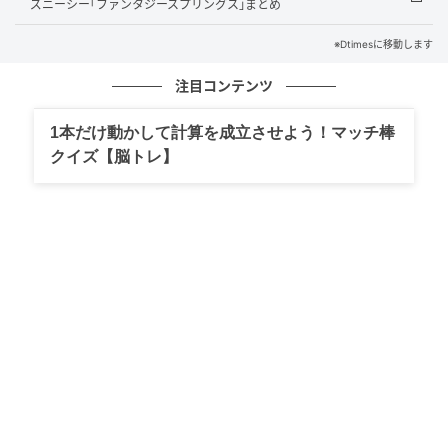
ズニーシー｢ファンタジースプリングス｣まとめ
全商品が個包装で製造より60日間の日持ちがあり、お
※Dtimesに移動します
中元や手土産のギフトとして対応できる仕様になって
注目コンテンツ
います。
1本だけ動かして計算を成立させよう！マッチ棒
クイズ【脳トレ】
スティックラスク フルール / Le Stick Rusk
Fleur