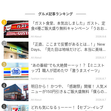
入れやシェアギフトにも対応できる本数展開になって
います。
グルメ記事ランキング
商品名：スティックラスク フルール
「ガスト食堂、本気出しました」ガスト、定
食4種ご飯大盛り無料キャンペーン「うおお
価格：3本入 897円（税込）／5本入 1,404円（税
おおおうまそう」
込）／10本入 2,592円（税込）／15本入 3,726円（税
All About
2026.8.6
込）／20本入 4,860円（税込）
「正直、ここまで反響があるとは…！」New
日持ち：製造より60日間
Days、「見た目は地味だけど、本当に美味し
い」話題の弁当が再登場
発売日：2026年5月23日（土）
All About
2026.8.7
“あの番組”でも大絶賛ーーッ！？【ミニスト
ップ】職人が認めた♡「激うまスイーツ」
キューブラスク クルール / Le Cube Rusk
Couleur
fashion trend news
2026.8.7
明日から！ かつや、「感謝祭」開催！ 人気メ
ニューが150円引き＆ご飯大盛無料「僕らの
望んだ感謝祭だ」
All About
2026.8.7
どれも気になるぅーーー！【セブン-イレブ