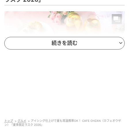
続きを読む
ブランド名：CAFE OHZAN（カフェオウザン）
発売日：2026年5月23日（土）
日持ち：製造より60日間
トップ
グルメ
アイシング仕上げで夏も常温携帯OK！ CAFE OHZAN（カフェオウザ
販売場所：直営店舗・公式オンラインストア・一部
ン）「夏季限定ラスク 2026」