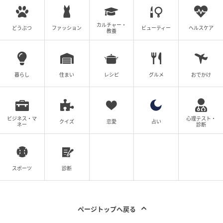
ソーダやメロン、柑橘系など夏の季節感に合わせたフ
レーバー構成で、小ぶりなサイズながら一粒ずつ個性
カルチャー・
どうぶつ
ファッション
ビューティー
ヘルスケア
の異なる味わいが楽しめます。
教養
商品名：キューブラスク クルール
価格：5個入 1,620円（税込）／12個入 3,024円
暮らし
住まい
レシピ
グルメ
おでかけ
（税込）
日持ち：製造より60日間
発売日：2026年5月23日（土）
ビジネス・マ
心理テスト・
クイズ
恋愛
占い
ネー
診断
クロワッサンラスク ソレイユ / Le Croissant
Rusk Grandes Soleil
スポーツ
診断
ページトップへ戻る