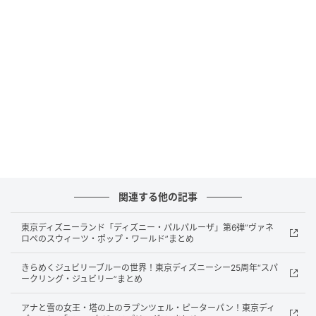
取扱店
直営店お問い合わせ（銀座三越店）：03-3535-
1817
CAFE OHZAN（カフェオウザン）は「大人可愛い」を
テーマにチョコレートラスクを展開してきたブランド
です。
2026年にラインナップをリニューアルし、夏場に溶け
にくいアイシングクリームを使った焼き菓子を軸に、
フルーツやナッツのトッピングで彩られた夏限定コレ
関連する他の記事
クションを打ち出しています。
東京ディズニーランド「ディズニー・パルパルーザ」第6弾“ヴァネ
アイシングクリームはきめ細かな砂糖に卵白や濃縮フ
ロペのスウィーツ・ポップ・ワールド”まとめ
ルーツ果汁などを合わせた特製仕立てです。
きらめくジュビリーブルーの世界！東京ディズニーシー25周年“スパ
ークリング・ジュビリー”まとめ
さくっと軽やかな食感と、口の中でゆっくり広がる香
アナと雪の女王・塔の上のラプンツェル・ピーターパン！東京ディ
りと甘みがあります。