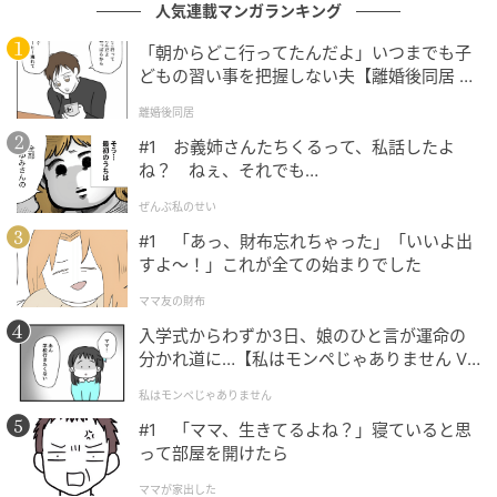
人気連載マンガランキング
「朝からどこ行ってたんだよ」いつまでも子
どもの習い事を把握しない夫【離婚後同居 Vo
細長いスティック形のラスクにパステルカラーのアイ
l.1】
離婚後同居
シングが施され、フルーツやナッツのトッピングが色
鮮やかに並んでいます。
#1 お義姉さんたちくるって、私話したよ
ね？ ねぇ、それでも…
「夏のアフタヌーンティー」をテーマにした人気商品
ぜんぶ私のせい
で、2026年は20種類のうち7種類を新フレーバーにリ
#1 「あっ、財布忘れちゃった」「いいよ出
ニューアルしています。
すよ〜！」これが全ての始まりでした
ママ友の財布
新登場の7種類はマンゴー＆オレンジ、ブルーベリー＆
入学式からわずか3日、娘のひと言が運命の
バニラ、ストロベリー＆ココナッツ、ピーチ＆ストロ
分かれ道に…【私はモンペじゃありません Vo
ベリー、パイン、マンゴー＆レモン、ラズベリー＆チ
l.1】
私はモンペじゃありません
ーズです。
#1 「ママ、生きてるよね？」寝ていると思
爽やかなフルーツ系からコクのある味わいまでバリエ
って部屋を開けたら
ーション豊かなラインナップで、ティータイムの差し
ママが家出した