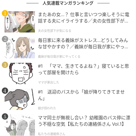
ものだったはずです」
人気連載マンガランキング
またあの女…？ 仕事と言いつつ楽しそうに電
会議室が、静かになった。
話する夫にイライラする／夫の女性部下が気
になる（1）【夫婦の危機 まんが】
先輩は一瞬固まり、小さな声でこう言った。
夫の女性部下が気になる
毎日家に来る義妹がストレス…どうしてみん
「あ…そうだったかも」
な甘やかすの？／義妹が毎日我が家にやって
くる（1）【義父母がシンドイんです！ まん
義妹が毎日我が家にやってくる
が】
それだけだった。謝罪はなかった。
#1 「ママ、生きてるよね？」寝ていると思
って部屋を開けたら
でも、周りにいた人たちも状況を理解した様子で、場
の空気がわずかに動いた。
ママが家出した
#1 送迎のバスから「娘が降りてきてませ
それまで胸のなかで固まっていたものが、すっと消え
ん」
た気がした。自分では言えなかったことを、誰かが代
娘が拐われた
わりに言葉にしてくれた。
ママ同士が無視し合い？ 幼稚園のバス停に漂
う不穏な空気【私たちの連絡係さん Vol.1】
それ以来、先輩の口調は明らかに柔らかくなった。正
私たちの連絡係さん