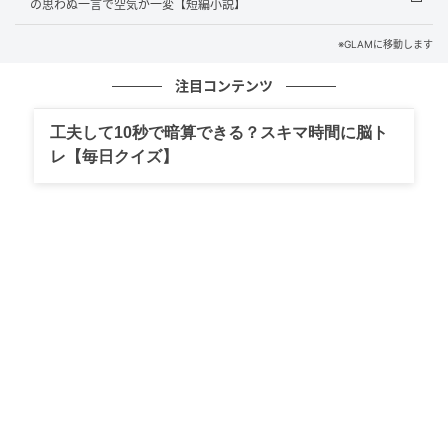
の思わぬ一言で空気が一変【短編小説】
に確認まで取っていたのに。それでも声が出なかっ
た。顔が熱くなるのを感じながら、下を向いていた。
※GLAMに移動します
注目コンテンツ
（間違っているのは私じゃない。でも今ここで言い返
しても、言いがかりに聞こえるだろうか）
工夫して10秒で暗算できる？スキマ時間に脳ト
レ【毎日クイズ】
そう思うと、余計に声が出なかった。
後輩の一言で、空気が変わった
黙って下を向いていると、同じチームの後輩が口を開
いた。
入社して半年も経っていない、一番若いメンバーだっ
た。その後輩がはっきりとした声で言った。
「先輩のせいじゃないですよ。渡したデータが去年の