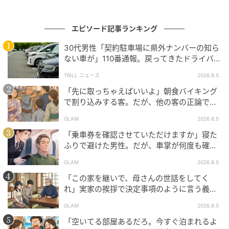
式に話し合いをしたわけでも、何かが大きく変わった
わけでもない。あの後輩のたった一言が、ずっと続い
ていた空気を変えてくれた。あの瞬間のことは、今も
エピソード記事ランキング
忘れられない。
30代男性「契約駐車場に県外ナンバーの知ら
ない車が」110番通報。戻ってきたドライバー
※GLAMが独自に実施したアンケートで集めた、30
の“言い分”に「口論になった」
TRILL ニュース
2026.8.5
代・女性読者様の体験談をもとに記事化しています
「先に取っちゃえばいいよ」朝食バイキング
で割り込みする客。だが、他の客の正論で状
※本コンテンツ内の画像は、生成AIを利用して作成し
況が一変
ています。
GLAM
2026.8.5
「乗車券を確認させていただけますか」寝た
元記事で読む
ふりで避けた男性。だが、車掌が何度も確認
した結果
GLAM
2026.8.5
次の記事
「この家を継いで、母さんの世話をしてく
「久しぶり！元気？」数年ぶりに届いた友人
れ」実家の挨拶で決定事項のように言う義
からのメッセージ。だが、友人が送ってきた
父。だが、普段は反論しない夫が言ってくれ
GLAM
2026.8.5
提案に思わずブロックした
た一言
「空いてる部屋あるだろ。今すぐ泊まれるよ