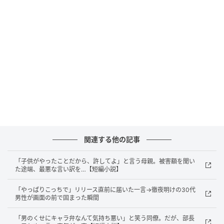
先輩には先輩なりの事情があるのかもしれないと、そ
のたびに自分に言い聞かせてきた。
入社して間もなかったこともあって、反論するという
発想自体が出てこなかった。
会議の準備をしていた日のことだった。先輩が資料を
手に近づいてきて、メンバーが揃った会議室でこう言
った。
「これ、全然違うよね？ちゃんと確認してる？」
関連する他の記事
数人の視線が私に集まった。言い返せなかった。
「子供がやったことだから、許してよ」と言う母親。被害額を聞い
た途端、最悪な言い訳を…【短編小説】
でも実際には、そのデータは先輩が渡してきたものだ
「やっぱりこっちで」リリース直前に届いた一言→徹夜明けの30代
った。
男性が画面の前で固まった瞬間
私のミスではない。元データを受け取ったとき、先輩
「男のくせにキャラ弁なんて気持ち悪い」と笑う同僚。だが、部長