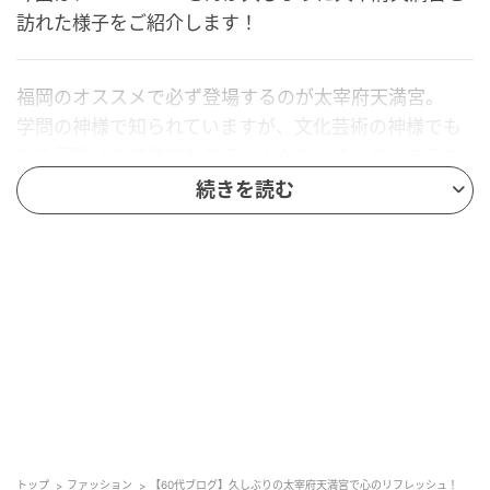
訪れた様子をご紹介します！
福岡のオススメで必ず登場するのが太宰府天満宮。
学問の神様で知られていますが、文化芸術の神様でも
あり厄除けの神様でもある、人々の心のよりどころで
す。
続きを読む
そんな素敵な場所で今回親交のあるアパレルブランド
「ヌキテパ」さんのpop up shop が天満宮文書館で開
催されるとのことでお声掛け頂き行ってきました。
トップ
ファッション
【60代ブログ】久しぶりの太宰府天満宮で心のリフレッシュ！