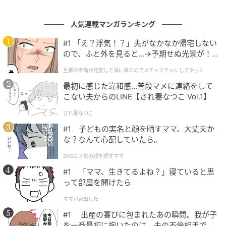
人気連載マンガランキング
#1 「え？浮気！？」夫がなかなか帰宅しない
ので、ふと外を見ると…→予期せぬ光景が！
素敵なあの人Web
｜旦那の不倫が発覚して頭に来たのでメチャ
旦那の不倫が発覚して頭に来たのでメチャクチャにしてやった
クチャにしてやった
心字池にかかる三つの橋・太鼓橋は、過去・現在・未
最初に感じた違和感…普段マメに連絡をして
来という仏教思想に基づく三世一念を表したもの。
こない夫からのLINE【され妻なつこ Vol.1】
太鼓橋を渡って心身ともに清めたところで、文書館
され妻なつこ
へ。
#1 子どもの実名と顔を晒すママ、大丈夫か
な？なんて心配していたら。
太鼓橋の上での今日のスタイリング！
SNSに子供の顔を晒すママ
#1 「ママ、生きてるよね？」寝ていると思
って部屋を開けたら
ママが家出した
#1 出産の喜びに包まれたあの瞬間。我が子
を一番最初に抱いたのは、夫の不倫相手でし