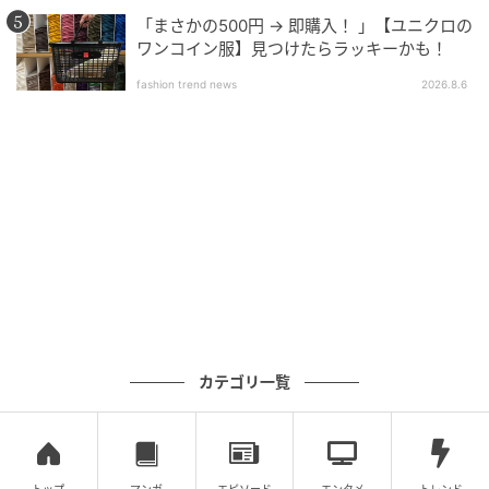
「まさかの500円 → 即購入！ 」【ユニクロの
ワンコイン服】見つけたらラッキーかも！
fashion trend news
2026.8.6
素敵なあの人Web
POP UP会場の「文書館」は建物自体が一つの作品で、
展示品とともに素晴らしい空間でした。
カテゴリ一覧
残念ながら会場内部の撮影はすっかり忘れて残念！
天満宮と言えば今、期間限定の特別な仮殿が迎えてく
れます。