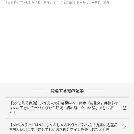
「文書館」で行われた「ヌキテパ」POP UP STOREとお出かけコーデをご紹介！
素敵なあの人Web
初の試み電車に乗り太宰府駅到着！
情緒ある駅に迎えられいざ天満宮へ。
関連する他の記事
【60代 陶芸体験】いざ大人の社会見学へ！熊本「萩見窯」井銅心平
さんの工房にて土づくりから形成、初の蹴ロクロ体験までをレポー
ト！
【60代おうちごはん】しゃぶしゃぶおうちごはん会！九州の名産品
を味わい尽くす目にも美しいお料理とワインを楽しむひととき