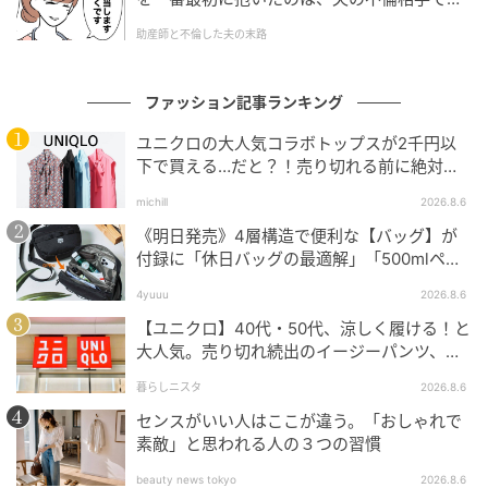
た。
助産師と不倫した夫の末路
ファッション記事ランキング
ユニクロの大人気コラボトップスが2千円以
下で買える…だと？！売り切れる前に絶対買
い！
素敵なあの人Web
michill
2026.8.6
《明日発売》4層構造で便利な【バッグ】が
コート：USヴィンテージ・アーミーコート T.B.オリジ
付録に「休日バッグの最適解」「500mlペッ
ナル刺繡
トボトルも入る」
パンツ：tigre brocante
4yuuu
2026.8.6
ブラウス：tigre brocante
【ユニクロ】40代・50代、涼しく履ける！と
大人気。売り切れ続出のイージーパンツ、買
スカーフ：ヴィンテージ Karl Lagerfeld
ってみた！
バック：CHANEL
暮らしニスタ
2026.8.6
シューズ：Nike Air Max
センスがいい人はここが違う。「おしゃれで
素敵」と思われる人の３つの習慣
メガネ：MYKITA LAYANA
beauty news tokyo
2026.8.6