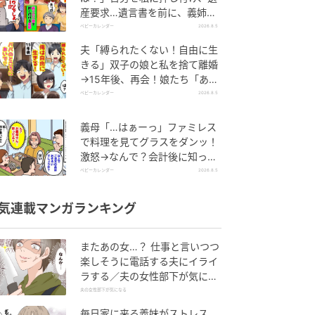
産要求…遺言書を前に、義姉が
顔面蒼白のワケ
ベビーカレンダー
2026.8.5
夫「縛られたくない！自由に生
きる」双子の娘と私を捨て離婚
→15年後、再会！娘たち「あん
た誰？」論破された元夫は
ベビーカレンダー
2026.8.5
義母「…はぁーっ」ファミレス
で料理を見てグラスをダンッ！
激怒→なんで？会計後に知った
暗黙のルール
ベビーカレンダー
2026.8.5
気連載マンガランキング
またあの女…？ 仕事と言いつつ
楽しそうに電話する夫にイライ
ラする／夫の女性部下が気にな
る（1）【夫婦の危機 まんが】
夫の女性部下が気になる
毎日家に来る義妹がストレス…