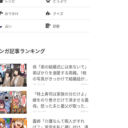
レシピ
どうぶつ
おでかけ
クイズ
占い
診断
ンガ記事ランキング
母「弟の結婚式には来ないで」
弟ばかりを溺愛する両親。1枚
の写真がきっかけで結婚話がな
くなったワケ
ベビーカレンダー
2026.8.5
「特上寿司は家族の分だけよ」
嫁をのり巻きだけで済ませる義
母。怒った夫と義父が取った行
動とは
ベビーカレンダー
2026.8.5
義姉「介護なんて暇人がすれ
ば？」苦労を私に押し付け、遺