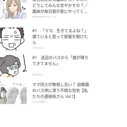
どうしてみんな甘やかすの？／
義妹が毎日我が家にやってくる
（1）【義父母がシンドイんで
義妹が毎日我が家にやってくる
す！ まんが】
#1 「ママ、生きてるよね？」
寝ていると思って部屋を開けた
ら
ママが家出した
#1 送迎のバスから「娘が降り
てきてません」
娘が拐われた
ママ同士が無視し合い？ 幼稚園
のバス停に漂う不穏な空気【私
たちの連絡係さん Vol.1】
私たちの連絡係さん