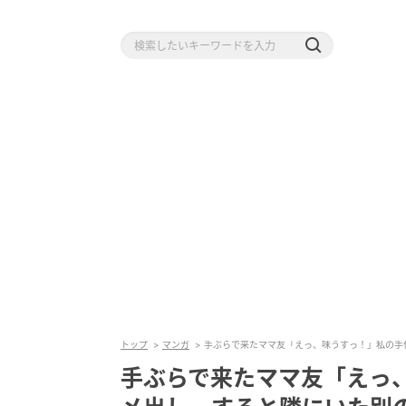
トップ
マンガ
手ぶらで来たママ友「えっ、味うすっ！」私の手
手ぶらで来たママ友「えっ