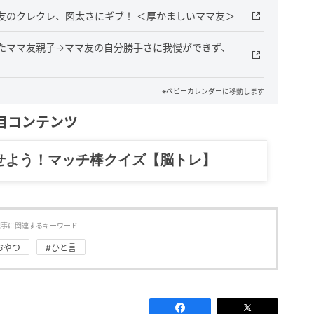
友のクレクレ、図太さにギブ！ ＜厚かましいママ友＞
たママ友親子→ママ友の自分勝手さに我慢ができず、
※ベビーカレンダーに移動します
目コンテンツ
記……全部、読めます。
記事に関連するキーワード
おやつ
#ひと言