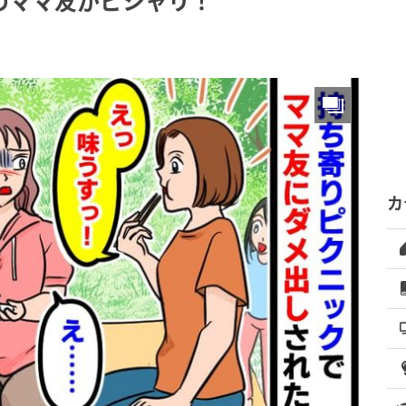
のママ友がピシャリ！
カ