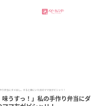
作り弁当にダメ出し。すると隣にいた別のママ友がピシャリ！
、味うすっ！」私の手作り弁当にダ