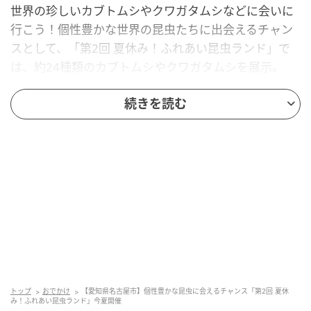
世界の珍しいカブトムシやクワガタムシなどに会いに
行こう！個性豊かな世界の昆虫たちに出会えるチャン
スとして、「第2回 夏休み！ふれあい昆虫ランド」で
は、約24種類のカブトムシやクワガタムシを展示。
7月29日(水)～8月10日(月)の前半は、約200匹のカブト
続きを読む
ムシを放し飼いにする「ふれあいカブトドーム」、8月
11日(火)～17日(月)の後半は、迫力満点の大型クワガタ
約100匹が登場する「ふれあい！クワガタドーム」に
て、間近で観察・ふれあいが楽しめる。
さらに、ヘラクレスオオカブトと遊べる「ヘラクレス
オオカブトふれあいコーナー」も実施。但し、こちら
は別途参加費が必要となる。また、昆虫の種類や数は
状況により変更となる場合がある。
トップ
おでかけ
【愛知県名古屋市】個性豊かな昆虫に会えるチャンス「第2回 夏休
また、そのほかの展示では、
み！ふれあい昆虫ランド」今夏開催