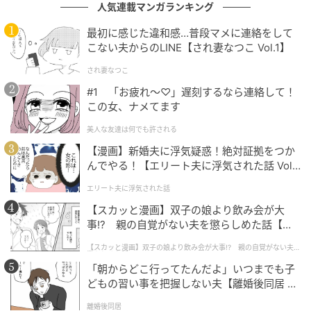
人気連載マンガランキング
最初に感じた違和感…普段マメに連絡をして
こない夫からのLINE【され妻なつこ Vol.1】
され妻なつこ
#1 「お疲れ〜♡」遅刻するなら連絡して！
ストレートプレス
この女、ナメてます
画像はイメージ[/caption]
美人な友達は何でも許される
【漫画】新婚夫に浮気疑惑！絶対証拠をつか
「ナナフシを探せ！」、
んでやる！【エリート夫に浮気された話 Vol.
1】
[caption id="attachment_1612481"
エリート夫に浮気された話
align="aligncenter" width="525"]
【スカッと漫画】双子の娘より飲み会が大
事!? 親の自覚がない夫を懲らしめた話【第1
話】
【スカッと漫画】双子の娘より飲み会が大事!? 親の自覚がない夫を
懲らしめた話
「朝からどこ行ってたんだよ」いつまでも子
どもの習い事を把握しない夫【離婚後同居 Vo
l.1】
離婚後同居