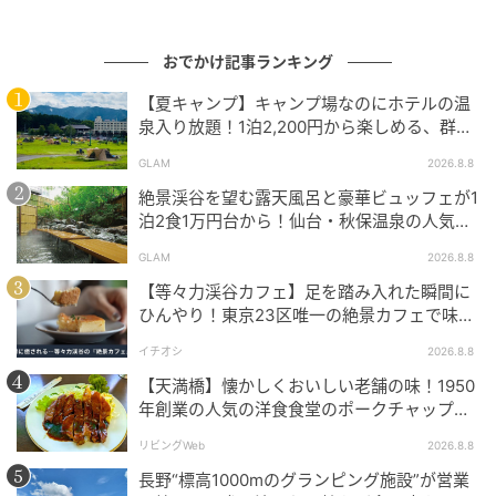
おでかけ記事ランキング
【夏キャンプ】キャンプ場なのにホテルの温
泉入り放題！1泊2,200円から楽しめる、群馬
『サンバードキャンプガーデン』
GLAM
2026.8.8
絶景渓谷を望む露天風呂と豪華ビュッフェが1
泊2食1万円台から！仙台・秋保温泉の人気コ
スパ宿『秋保グランドホテル』
GLAM
2026.8.8
ストレートプレス
【等々力渓谷カフェ】足を踏み入れた瞬間に
ひんやり！東京23区唯一の絶景カフェで味わ
画像はイメージ[/caption]
える本格コーヒー
イチオシ
2026.8.8
【天満橋】懐かしくおいしい老舗の味！1950
「桃の香りが楽しめるカナブン」など、驚きと発見を
年創業の人気の洋食食堂のポークチャップ！
体験できる内容になっている。
「グリル ABC」
リビングWeb
2026.8.8
長野“標高1000mのグランピング施設”が営業
販売コーナーやワークショップも