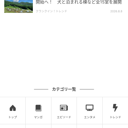
開始へ！ 犬と泊まれる棟など全15室を展開
クランクイン！トレンド
2026.8.8
販売コーナーでは、昆虫の生体販売はもちろん、初心
者でもすぐに飼育を始められる昆虫飼育セットや、標
本、ぬいぐるみ、オリジナル昆虫グッズなどの商品を
取り揃える。
生きた昆虫が苦手な人や子どもには、夏休みの自由研
究にもぴったりなワークショップも開催。なお、販売
コーナーやワークショップコーナーのエリアは入場無
料、参加費は有料となる。
カテゴリ一覧
イベントの開催概要
「第2回 夏休み！ふれあい昆虫ランド」の入場料は、
当日は大人(中学生以上)1,000円、こども(3歳～小学校
トップ
マンガ
エピソード
エンタメ
トレンド
6年生)700円。前売は大人800円、こども600円。3歳