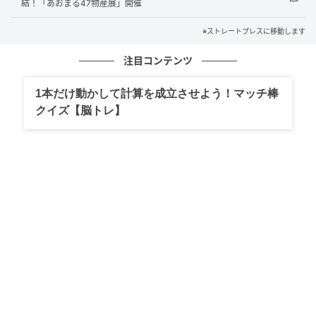
結！「あおまる47物産展」開催
ストレートプレス
※ストレートプレスに移動します
画像はイメージ[/caption]
注目コンテンツ
「暗闇で光るサソリ」や、
1本だけ動かして計算を成立させよう！マッチ棒
[caption id="attachment_1612479"
クイズ【脳トレ】
align="aligncenter" width="525"]