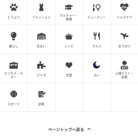
未満は保護者同伴必須の上で入場無料だ。前売券の販
売期間は7月28日(火)までで、星ヶ丘三越5階のこども
カルチャー・
どうぶつ
ファッション
ビューティー
ヘルスケア
服カウンター、各プレイガイドで販売している。
教養
障がい者手帳保有者は、当日料金の半額(要証明書・本
人と介護者2名まで適用)で入場できるので、会場窓口
暮らし
住まい
レシピ
グルメ
おでかけ
での当日券購入となる。
なおチケットは当日に限り再入場可。
ビジネス・マ
心理テスト・
クイズ
恋愛
占い
ネー
診断
今年の夏は、親子で「第2回 夏休み！ふれあい昆虫ラ
ンド」を楽しんでみては。
■第2回 夏休み！ふれあい昆虫ランド 開催日時：7月
スポーツ
診断
29日(水)～8月17日(月)10:00～17:30(最終日は16:00ま
で) ※最終入場は各閉場の30分前まで 会場：星ヶ丘三
越 8階催物会場 住所：愛知県名古屋市千種区星が丘元
ページトップへ戻る
町14-14 HP：