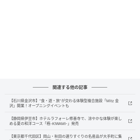
[caption id="attachment_1612475"
align="aligncenter" width="525"]
関連する他の記事
【石川県金沢市】“食・遊・旅”が交わる体験型複合施設「Mitz 金
沢」開業！オープニングイベントも
【静岡県伊豆市】ホテルラフォーレ修善寺で、涼やかな体験が楽し
める夏の和洋コース「極-KIWAMI-」発売
【東京都千代田区】岡山・秋田の選りすぐりの名産品が大手町に集