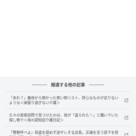
いた物ばかりでした。息子のほうでも、ブランドの衣
類などがなくなっていたとのことです。
問いただした後に残ったもの
息子が嫁に確認したところ、「使っていなさそうだっ
たから売った」と、特に悪びれる様子もなかったそう
です。
その話を聞いたとき、私は「勝手に売ったの？」とい
関連する他の記事
う驚きとともに、言葉にしづらい気持ちになりまし
た。たとえ使っていないように見えたとしても、持ち
「あれ？」義母から預かった買い物リスト、肝心なものが足りない
ような＜頑張り過ぎない介護＞
主に断りなく持ち出して売るという行為に対して、強
い違和感を覚えたのです。
久々の実家訪問で見つけたのは、母が「盗られた！」と騒いでいた
探し物で＜母の認知症介護日記＞
その後、「必要であればひと言確認してほしい」とい
「警察呼べよ」窃盗を認めず逆ギレする店長。正論を言う部下を怒
う思いとともに、人の物を無断で売ることへの戸惑い