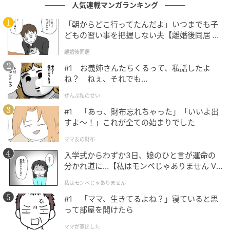
人気連載マンガランキング
※ベビーカレンダーが独自に実施したアンケートで集
「朝からどこ行ってたんだよ」いつまでも子
めた読者様の体験談をもとに記事化しています（回答
どもの習い事を把握しない夫【離婚後同居 Vo
時期：2026年3月）
l.1】
離婚後同居
シニアカレンダー編集部では、自宅介護や老々介護、
#1 お義姉さんたちくるって、私話したよ
みとりなど介護に関わる人やシニア世代のお悩みを解
ね？ ねぇ、それでも…
決する記事を配信中。介護者やシニア世代の毎日がハ
ぜんぶ私のせい
ッピーになりますように！
#1 「あっ、財布忘れちゃった」「いいよ出
すよ〜！」これが全ての始まりでした
ママ友の財布
シニアカレンダー編集部
入学式からわずか3日、娘のひと言が運命の
分かれ道に…【私はモンペじゃありません Vo
「人生100年時代」を、自分らしく元気に過ごしたい
l.1】
私はモンペじゃありません
と願うシニア世代に有益な情報を提供していきます！
#1 「ママ、生きてるよね？」寝ていると思
って部屋を開けたら
ベビーカレンダー／シニアカレンダー編集室
ママが家出した