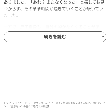
ありました。「あれ？ またなくなった」と探しても見
つからず、そのまま時間が過ぎていくことが続いてい
ました。
一方で、息子自身も「自分の物がなくなることがあ
る」と話すようになり、私たちはただの思い過ごしで
続きを読む
はないのかもしれないと考え始めました。
思いがけない形で判明した事実
その後、息子が調べたところ、フリマアプリ上で嫁の
アカウントを見つけたそうです。そこには、わが家で
なくなっていた物や、息子の持ち物と思われる品物が
出品されていました。
振り返ると、ブランドの食器や、いただき物で未使用
トップ
エピソード
「勝手に売った！？」息子夫婦の来宅後に消える私物。嫁のアカウ
の電子ミルなど、「どこへいったのだろう」と思って
ントに並ぶ思い出の品々に絶句【体験談】