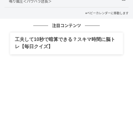
鳴り威圧＜パワハラ店長＞
と衝撃を伝えました。しかし、この先同じことが繰り
※ベビーカレンダーに移動します
返されないのかという不安は、今も心のどこかに残っ
ています。
注目コンテンツ
工夫して10秒で暗算できる？スキマ時間に脳ト
まとめ
レ【毎日クイズ】
今回の出来事を通して、身近な関係だからこそ、当た
り前に思っていた感覚の違いに気付かされました。言
葉にしなければ伝わらないこともあると感じつつも、
どこまで踏み込むべきか、今も考え続けています。
※記事の内容は公開当時の情報であり、現在と異なる
場合があります。記事の内容は個人の感想です。
著者：奥野ゆかり／50代女性・会社員
イラスト：sawawa