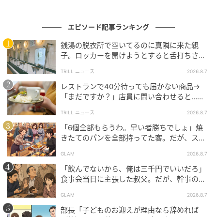
元記事で読む
エピソード記事ランキング
クリエイター情報
銭湯の脱衣所で空いてるのに真隣に来た親
ベビーカレンダー
子。ロッカーを開けようとすると舌打ちさ
ベビーカレンダーは妊娠・出産・育児の情報サイト
れ…→直後、娘の放った“純粋な一言”に「心の
TRILL ニュース
2026.8.7
です。みんなのクチコミや体験談から産婦人科検
中で拍手」
索、おでかけ情報、離乳食レシピまで。月間利用者1
レストランで40分待っても届かない商品→
000万人以上。
「まだですか？」店員に問い合わせると…そ
の後、“理不尽な対応”に「二度と行っていま
作品をもっとみる
TRILL ニュース
2026.8.7
せん」
「6個全部もらうわ。早い者勝ちでしょ」焼
きたてのパンを全部持ってた客。だが、スタ
の記事をもっとみる
ッフの一言で状況が一変
GLAM
2026.8.7
「飲んでないから、俺は三千円でいいだろ」
食事会当日に主張した叔父。だが、幹事のい
とこが告げた一言とは
GLAM
2026.8.7
部長「子どものお迎えが理由なら辞めれば