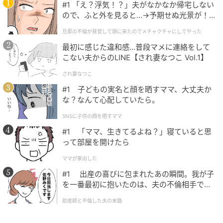
#1 「え？浮気！？」夫がなかなか帰宅しない
レベーター、そして5階オフィスフロアを特別に公開す
ので、ふと外を見ると…→予期せぬ光景が！
る。
｜旦那の不倫が発覚して頭に来たのでメチャ
旦那の不倫が発覚して頭に来たのでメチャクチャにしてやった
クチャにしてやった
黒と白でデザインされた美しい床石、格間天井の精巧
最初に感じた違和感…普段マメに連絡をして
こない夫からのLINE【され妻なつこ Vol.1】
な装飾、今も現役で稼働する重厚なエレベーターなど
から、「壮麗」「品位」「簡素」という3つの言葉が意
され妻なつこ
匠のコンセプトが定められた、創建時の姿をうかがい
#1 子どもの実名と顔を晒すママ、大丈夫か
な？なんて心配していたら。
知ることができる。
SNSに子供の顔を晒すママ
住所／東京都中央区日本橋室町2-1-1
#1 「ママ、生きてるよね？」寝ていると思
って部屋を開けたら
ママが家出した
#1 出産の喜びに包まれたあの瞬間。我が子
を一番最初に抱いたのは、夫の不倫相手でし
た。
助産師と不倫した夫の末路