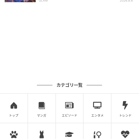
GLAM
2026.8.6
コンサートなど多彩な文化を発信し続けてきた。
ロココを基調とした意匠、ステンドグラスをはめ込ん
だ天井、大理石と石膏彫刻に彩られた周壁などに目を
凝らしてほしい。
住所／東京都中央区日本橋室町1-4-1 日本橋三越本店本
館6階
カテゴリ一覧
トップ
マンガ
エピソード
エンタメ
トレンド