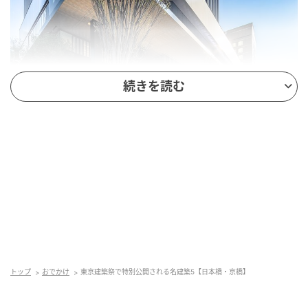
続きを読む
Hearst Owned
戸田建設 本社ミュージアム TODA CREATIVE
LAB “TODAtte?”
TODA BUILDING のミュージアム「TODA CREATIVE
LAB “TODAtte?”」を公開する。戸田建設や建設業界に
トップ
おでかけ
東京建築祭で特別公開される名建築5【日本橋・京橋】
ついて、臨場感のある展示で体験しながら学ぶことが
できる場だ。