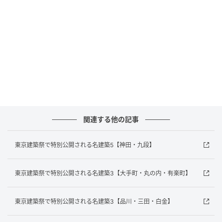
建物8階に広がるのは、シームレスな動線と壁面緑化が
調和する空間。ここでは、戸田建設グループの歩みを
テーマごとにたどる「ZONE 1」から、建設の世界を幅
15mのLEDダイナミックビジョンで見渡す「ZONE
2」、さらに戸田建設グループの考える2050年の未来
像を描き出す360度円筒シアターを備えた「ZONE 3」
まで、一度に体験することができる。
関連する他の記事
住所／東京都中央区京橋1-7-1
東京建築祭で特別公開される名建築5【神田・九段】
東京建築祭で特別公開される名建築3【大手町・丸の内・有楽町】
東京建築祭で特別公開される名建築3【品川・三田・白金】