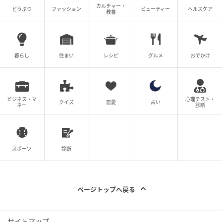
カルチャー・
どうぶつ
ファッション
ビューティー
ヘルスケア
教養
Hearst Owned
暮らし
住まい
レシピ
グルメ
おでかけ
HAMACHO HOTEL
「手しごと」と「緑」のみえる街、という浜町のまち
づくりコンセプトを体現する「HAMACHO HOTEL」。
ビジネス・マ
心理テスト・
クイズ
恋愛
占い
ネー
診断
その館内でも特別な一室「TOKYO CRAFT ROOM」を
特別公開する。
スポーツ
診断
柳原照弘氏がクリエイティブディレクションを手がけ
たこの空間には、日本各地の職人と国内外のデザイナ
ーが手を組んでつくり上げたアイテムが約78㎡の空間
ページトップへ戻る
に並ぶ。通常は宿泊者しか立ち入れない空間で、日本
が誇る手仕事の「今」を感じよう。
サイトマップ