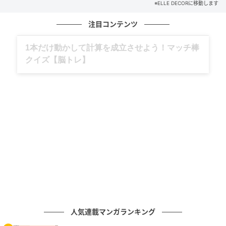
※ELLE DECORに移動します
注目コンテンツ
グルメ、ギャグ、子育て、旅行記……全部、読
Hearst Owned
めます。
三井本館
現存する最古の、アメリカンタイプのオフィスビル。
竣工は、1929年。設計はトローブリッジ＆リヴィング
ストン事務所に、施工をジェームス・スチュワート社
にそれぞれ委託された。
1階にある銀行の印象が強いが、これは三井合名をはじ
め、三井銀行・旧三井物産・三井鉱山・三井信託など
直系各社の本社機能を集中させるために建てられた複
人気連載マンガランキング
合ビル。今回は、そのことが良く分かる合名玄関、エ