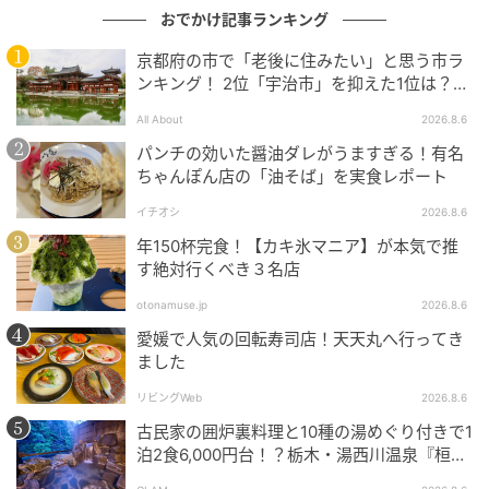
おでかけ記事ランキング
京都府の市で「老後に住みたい」と思う市ラ
ンキング！ 2位「宇治市」を抑えた1位は？
【2026年調査】
All About
2026.8.6
Hearst Owned
パンチの効いた醤油ダレがうますぎる！有名
ちゃんぽん店の「油そば」を実食レポート
三越劇場
イチオシ
2026.8.6
年150杯完食！【カキ氷マニア】が本気で推
日本橋三越本店のなかでも、とりわけ開業当時の壮麗
す絶対行くべき３名店
な姿を受け継ぐ「三越劇場」は、1927年、日本橋三越
otonamuse.jp
2026.8.6
本店6階に完成。関東大震災で甚大な被害を受けた本店
愛媛で人気の回転寿司店！天天丸へ行ってき
を再建する際、「建物だけでなく、文化的な復興を」
ました
という思いから、世界でも類をみない百貨店の中の劇
リビングWeb
2026.8.6
場が生まれた。
古民家の囲炉裏料理と10種の湯めぐり付きで1
泊2食6,000円台！？栃木・湯西川温泉『桓武
戦後は文化復興に貢献し、古典芸能や演劇、落語会、
平氏ゆかりの宿 揚羽』で叶う秘境ステイ