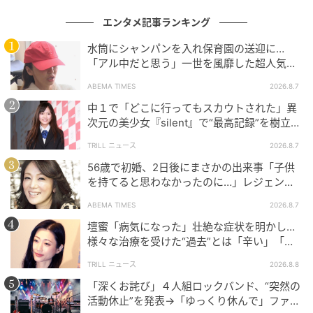
エンタメ記事ランキング
水筒にシャンパンを入れ保育園の送迎に…
「アル中だと思う」一世を風靡した超人気タ
レント、酒漬けだった日々を告白
ABEMA TIMES
2026.8.7
中１で「どこに行ってもスカウトされた」異
次元の美少女『silent』で“最高記録”を樹立し
た「反則級」の【トップ女優】
TRILL ニュース
2026.8.7
56歳で初婚、2日後にまさかの出来事「子供
を持てると思わなかったのに…」レジェンド
美魔女が当時の心境を告白
ABEMA TIMES
2026.8.7
壇蜜「病気になった」壮絶な症状を明かし…
様々な治療を受けた“過去”とは「辛い」「苦
しい」
TRILL ニュース
2026.8.8
「深くお詫び」４人組ロックバンド、“突然の
活動休止”を発表→「ゆっくり休んで」ファン