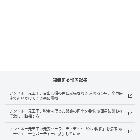
隣に立っていたゲストの手からソーセージロールを奪
い取った。ゲストはそれを見て笑っていたが、アンド
ルーは突如として犬の頭を蹴りつけたため、地面で鳴
き声を上げていたという。
アンドルーの友人でもあったそのゲストは、「これほ
ど美しい犬に対して、あまりに卑劣な行為だ。恥を知
るべきである」と元王子を厳しく非難した。これに対
しアンドルーは「失せろ。お前には関係ない。自分の
犬に何をしようが私の勝手だ」と怒鳴り返したとされ
関連する他の記事
る。
アンドルー元王子、目出し帽の男に威嚇される 犬の散歩中、全力疾
走で追いかけてくる男に震撼
アンドルー元王子、税金を使った警護の再開を要求 覆面男に襲われ
て激しく動揺する
アンドルー元王子の元妻セーラ、ディディと「体の関係」を満喫 娘
ユージェニーもパーティーに参加していた