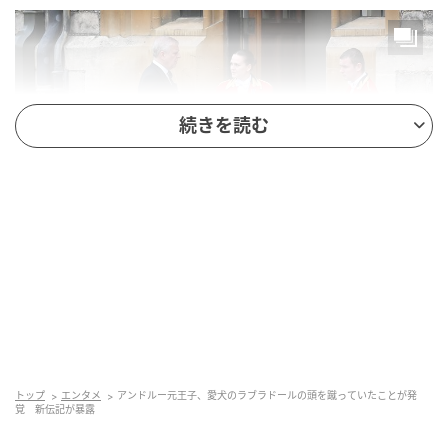
続きを読む
Justin Setterfield / Getty Images
ローニーの記述によると、この出来事は過去にサンド
リンガムで開催されたキジ狩りの際に起きたという。
トップ
エンタメ
アンドルー元王子、愛犬のラブラドールの頭を蹴っていたことが発
午前の休憩中、参加者たちが温かいスープとソーセー
覚 新伝記が暴露
ジロールを食べていたところ、アンドルーの飼い犬が