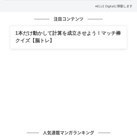
※ELLE Digitalに移動します
注目コンテンツ
1本だけ動かして計算を成立させよう！マッチ棒
クイズ【脳トレ】
Mark Cuthbert / Getty Images
同書によれば、他の参加者たちはそのゲストによるア
ンドルーへの発言に賛同し、支持を示す親指を立てる
サインを送っていたという。さらにその日の夜には、
故フィリップ王配がそのゲストに歩み寄り、「今日あ
なたが息子に言ったことは完全に正しい。女王と私も
あなたの言葉に全面的に同意する。アンドルーは時々
しっかりと叱られる必要がある」と伝えたという。
人気連載マンガランキング
アンドルー元王子は、エリザベス女王の愛犬であった