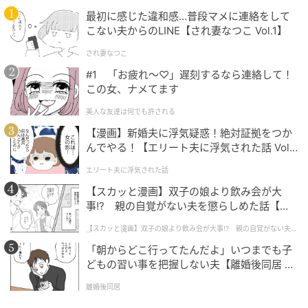
コーギー2匹を引き取っている。愛犬家としてのイメー
最初に感じた違和感…普段マメに連絡をして
こない夫からのLINE【され妻なつこ Vol.1】
ジもあったアンドルーだが、今回の暴露により、その
実態は到底愛犬家とは思えないものであったことが明
され妻なつこ
かされる形となった。
#1 「お疲れ〜♡」遅刻するなら連絡して！
この女、ナメてます
元記事で読む
美人な友達は何でも許される
【漫画】新婚夫に浮気疑惑！絶対証拠をつか
次の記事
んでやる！【エリート夫に浮気された話 Vol.
【ELLE独占インタビュー】「フェンディ」×
1】
エリート夫に浮気された話
目黒蓮、「JOURNEY – “旅路”」への思いを
【スカッと漫画】双子の娘より飲み会が大
語る
事!? 親の自覚がない夫を懲らしめた話【第1
話】
の記事をもっとみる
【スカッと漫画】双子の娘より飲み会が大事!? 親の自覚がない夫を
懲らしめた話
「朝からどこ行ってたんだよ」いつまでも子
どもの習い事を把握しない夫【離婚後同居 Vo
l.1】
離婚後同居