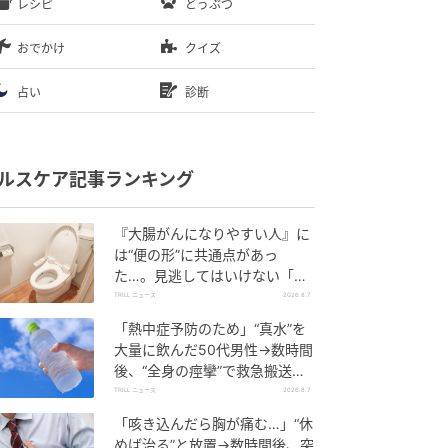
レシピ
どうぶつ
おでかけ
クイズ
占い
診断
ルスケア記事ランキング
『大腸がんになりやすい人』に
は“便の形”に共通点があっ
た…。見逃してはいけない「危
険なサイン」とは？【医師が解
TRILL ニュース
2026.8.7
説】
「熱中症予防のため」“真水”を
大量に飲んだ50代男性→数時間
後、“全身の痙攣”で救急搬送さ
れ…待ち受けていた“恐ろしい事
TRILL ニュース
2026.8.7
態”
「咳き込んだら胸が痛む…」“休
めば治る”と放置→数時間後、突