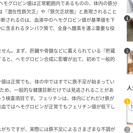
“ヘモグロビン値は正常範囲内であるものの、体内の鉄分
は『潜在性鉄欠乏』や『鉄欠乏状態』と表現されること
診断されるのは、血液中のヘモグロビン値が基準値を下
中に含まれるタンパク質で、全身へ酸素を運ぶ重要な役
ません。まず、肝臓や骨髄などに蓄えられている『貯蔵
すると、ヘモグロビン合成に影響が出て、初めて一般的
ン値は正常でも、体の中ではすでに鉄不足が始まってい
人
のため、一般的な健康診断だけでは見逃されることがあ
いう検査項目です。フェリチンは、体内にどれだけ鉄が
貧血ではヘモグロビンが正常でもフェリチン値が低下し
れがちですが、実際には鉄不足によるさまざまな不調が