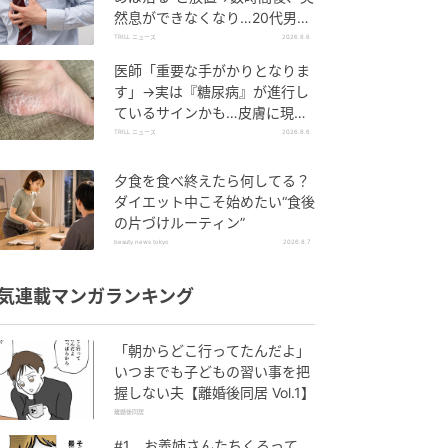
然息ができなくなり…20代男性
を待ち受けていた“恐ろしい病
TRILL ニュース
2026.8.6
気”
医師「重要な手がかりとなりま
す」→実は『糖尿病』が進行し
ているサインかも…皮膚に現れ
る“3つの危険な変化”
TRILL ニュース
2026.8.6
夕食を食べ終えたら何してる？
ダイエット中こそ始めたい“食後
の片づけルーティン”
beauty news tokyo
2026.8.7
気連載マンガランキング
「朝からどこ行ってたんだよ」
いつまでも子どもの習い事を把
握しない夫【離婚後同居 Vol.1】
離婚後同居
#1 お義姉さんたちくるって、