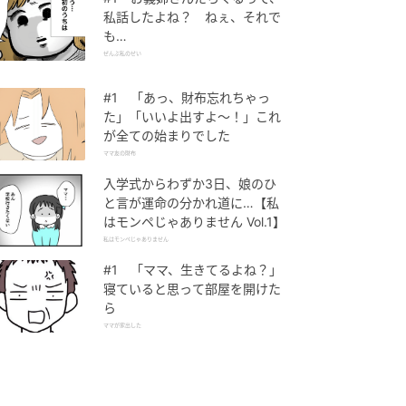
私話したよね？ ねぇ、それで
も…
ぜんぶ私のせい
#1 「あっ、財布忘れちゃっ
た」「いいよ出すよ〜！」これ
が全ての始まりでした
ママ友の財布
入学式からわずか3日、娘のひ
と言が運命の分かれ道に…【私
はモンペじゃありません Vol.1】
私はモンペじゃありません
#1 「ママ、生きてるよね？」
寝ていると思って部屋を開けた
ら
ママが家出した