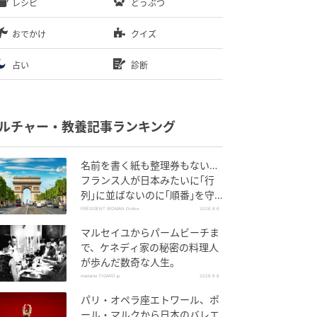
レシピ
どうぶつ
おでかけ
クイズ
占い
診断
ルチャー・教養記事ランキング
名前を書く紙も整理券もない…
フランス人が日本みたいに｢行
列｣に並ばないのに｢順番｣を守
れる謎システム
PRESIDENT WOMAN Online
2026.8.6
マルセイユからパームビーチま
で、ケネディ家の秘密の料理人
が歩んだ数奇な人生。
madame FIGARO.jp
2026.8.6
パリ・オペラ座エトワール、ポ
ール・マルクから日本のバレエ