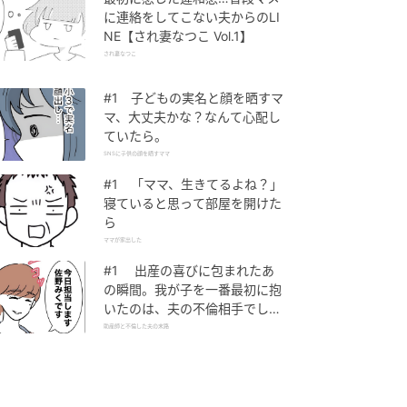
に連絡をしてこない夫からのLI
NE【され妻なつこ Vol.1】
され妻なつこ
#1 子どもの実名と顔を晒すマ
マ、大丈夫かな？なんて心配し
ていたら。
SNSに子供の顔を晒すママ
#1 「ママ、生きてるよね？」
寝ていると思って部屋を開けた
ら
ママが家出した
#1 出産の喜びに包まれたあ
の瞬間。我が子を一番最初に抱
いたのは、夫の不倫相手でし
た。
助産師と不倫した夫の末路