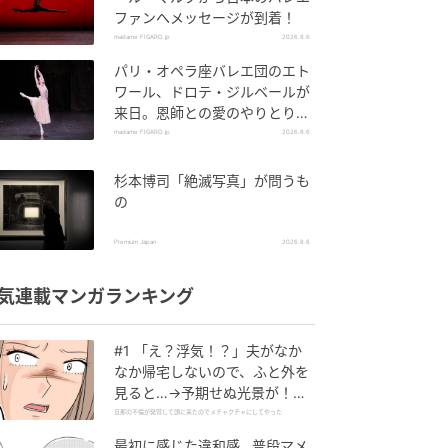
ファンへメッセージが到着！
madame FIGARO.jp
2026.8.6
パリ・オペラ座バレエ団のエト
ワール、ドロテ・ジルベールが
来日。恩師との愛のやりとりを
特別公開！
madame FIGARO.jp
2026.8.6
杉本博司「絶滅写真」が問うも
の
Premium Japan
2026.8.6
気連載マンガランキング
#1 「え？浮気！？」夫がなか
なか帰宅しないので、ふと外を
見ると…→予期せぬ光景が！｜
旦那の不倫が発覚して頭に来た
旦那の不倫が発覚して頭に来たのでメチャクチャにしてやった
のでメチャクチャにしてやった
最初に感じた違和感…普段マメ