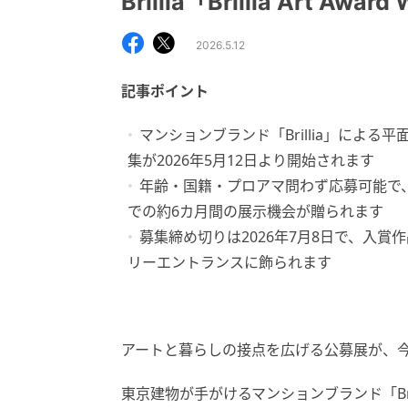
Brillia「Brillia Art Award
2026.5.12
記事ポイント
マンションブランド「Brillia」による平面作品の
集が2026年5月12日より開始されます
年齢・国籍・プロアマ問わず応募可能で、入賞2組
での約6カ月間の展示機会が贈られます
募集締め切りは2026年7月8日で、入賞
リーエントランスに飾られます
アートと暮らしの接点を広げる公募展が、
東京建物が手がけるマンションブランド「Br