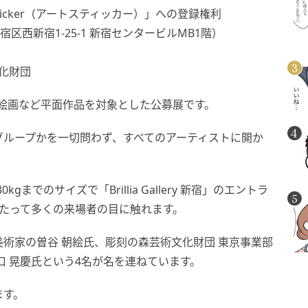
icker（アートスティッカー）」への登録権利
京都新宿区西新宿1-25-1 新宿センタービルMB1階）
化財団
6」は、写真・絵画など平面作品を対象とした公募展です。
グループかを一切問わず、すべてのアーティストに開か
kgまでのサイズで「Brillia Gallery 新宿」のエントラ
たって多くの来場者の目に触れます。
術家の曽谷 朝絵氏、彫刻の森芸術文化財団 東京事業部
口 晃慶氏という4名が名を連ねています。
ます。