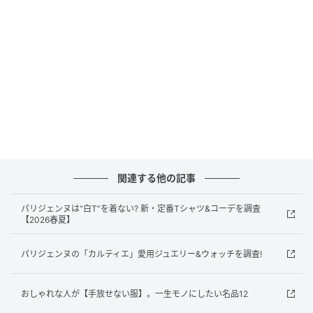
YUSUKE KINAKA
関連する他の記事
老舗の「シャルベ」から、若者に人気の「セブリン」
パリジェンヌは“白T”を着ない? 新・定番Tシャツ&コーデを調査
など、シャツブランドの選択肢が豊富なフランス。シ
【2026春夏】
ャツはパリジェンヌのワードローブに欠かせない最重
要アイテムだ。こなれた風合いのプレーンな白シャ
パリジェンヌの「カルティエ」愛用ジュエリー&ウォッチを調査!
ツ、パリッとクリスプなブルーシャツ、聡明に見える
ストライプシャツ。着用率の高さは、着る人の個性に
おしゃれな人が【手放せない服】。一生モノにしたい名品12
寄り添う汎用性の高さゆえといえる。