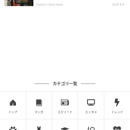
fashion trend news
2026.8.6
YUSUKE KINAKA
フレンチシックの代名詞、バレエシューズ。しかし現
在のリアルな足元は、ガーリーな装いよりも、マニッ
シュでかっちりとしたローファースタイルが多数派。
ロングスカートやパンツには、「グッチ」や「ザ・ロ
ウ」の薄いソールのものを。ショート丈のボトムスに
カテゴリ一覧
ソックスを合わせる場合は、ボリュームソールでスタ
イルアップを狙うのが今どきのバランス。
トップ
マンガ
エピソード
エンタメ
トレンド
「個性派アイウエア」で遊び心をON