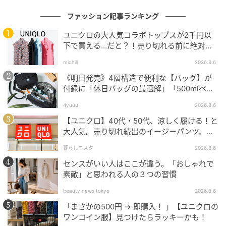
ファッション記事ランキング
ユニクロの大人気コラボトップスが2千円以
下で買える…だと？！売り切れる前に絶対買
い！
michill
2026.8.6
《明日発売》4層構造で便利な【バッグ】が
付録に「休日バッグの最適解」「500mlペッ
トボトルも入る」
4yuuu
2026.8.6
【ユニクロ】40代・50代、涼しく履ける！と
大人気。売り切れ続出のイージーパンツ、買
ってみた！
暮らしニスタ
2026.8.6
センスがいい人はここが違う。「おしゃれで
素敵」と思われる人の３つの習慣
beauty news tokyo
2026.8.6
「まさかの500円 → 即購入！ 」【ユニクロの
ワンコイン服】見つけたらラッキーかも！