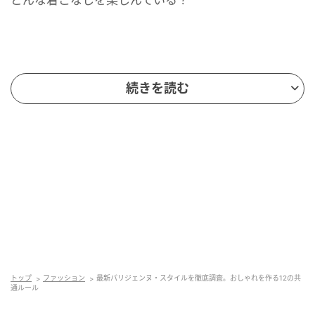
べーシックな「シャツ」
続きを読む
トップ
ファッション
最新パリジェンヌ・スタイルを徹底調査。おしゃれを作る12の共
通ルール