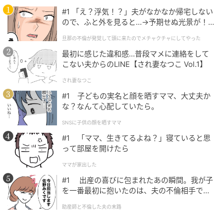
#1 「え？浮気！？」夫がなかなか帰宅しない
ので、ふと外を見ると…→予期せぬ光景が！
｜旦那の不倫が発覚して頭に来たのでメチャ
旦那の不倫が発覚して頭に来たのでメチャクチャにしてやった
クチャにしてやった
最初に感じた違和感…普段マメに連絡をして
こない夫からのLINE【され妻なつこ Vol.1】
され妻なつこ
#1 子どもの実名と顔を晒すママ、大丈夫か
YUSUKE KINAKA
な？なんて心配していたら。
かつてパリジェンヌの愛用デニムといえばストレート
SNSに子供の顔を晒すママ
が定説だったが、今年はトレンドのワイドやボーイフ
#1 「ママ、生きてるよね？」寝ていると思
レンドなどのゆったりシルエットが主流。ただし、ラ
って部屋を開けたら
フになりすぎるのは「NON」。白Tやボーダートップ
ママが家出した
ス、レザーブルゾンなどの定番アイテムと合わせ、上
#1 出産の喜びに包まれたあの瞬間。我が子
品かつ大人っぽくはきこなすのが彼女たちの鉄則。
を一番最初に抱いたのは、夫の不倫相手でし
た。
助産師と不倫した夫の末路
バレエシューズよりも「ローファー」