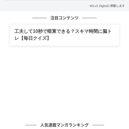
※ELLE Digitalに移動します
注目コンテンツ
デニムは「ワイド」か「ボーイフレンド」
工夫して10秒で暗算できる？スキマ時間に脳ト
レ【毎日クイズ】
人気連載マンガランキング