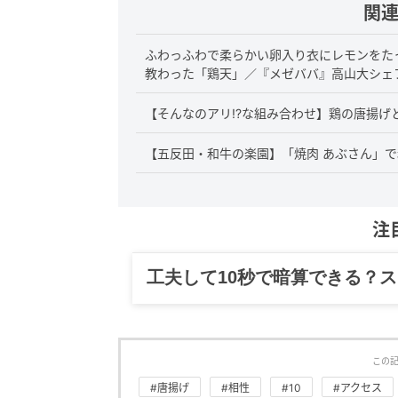
関
ふわっふわで柔らかい卵入り衣にレモンをた
教わった「鶏天」／『メゼババ』高山大シェ
【そんなのアリ!?な組み合わせ】鶏の唐揚げ
【五反田・和牛の楽園】「焼肉 あぶさん」で
注
グルメ、ギャグ、子育て、旅行
この
#唐揚げ
#相性
#10
#アクセス