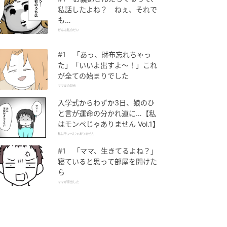
私話したよね？ ねぇ、それで
も…
ぜんぶ私のせい
#1 「あっ、財布忘れちゃっ
た」「いいよ出すよ〜！」これ
が全ての始まりでした
ママ友の財布
入学式からわずか3日、娘のひ
と言が運命の分かれ道に…【私
はモンペじゃありません Vol.1】
私はモンペじゃありません
#1 「ママ、生きてるよね？」
寝ていると思って部屋を開けた
ら
ママが家出した