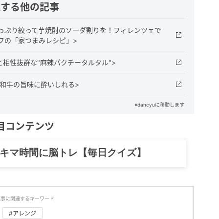
連する他の記事
っぷり絞って芋焼酎のソーダ割りを！フィレンツェで
フの「家つまみレシピ」>
と相性抜群な"麻辣パクチータルタル">
和牛の旨味に酔いしれる>
※dancyuに移動します
目コンテンツ
記……全部、読めます。
記事に関連するキーワード
#アレンジ