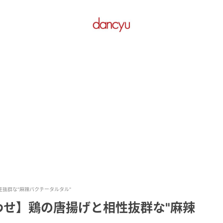
性抜群な"麻辣パクチータルタル"
わせ】鶏の唐揚げと相性抜群な"麻辣