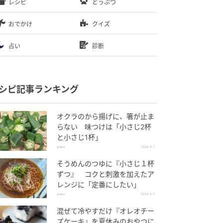
レシピ
どうぶつ
おでかけ
クイズ
占い
診断
シピ記事ランキング
オクラのから揚げに、箸が止ま
らない 味つけは「小さじ2杯
と小さじ1杯」
grape
2026.8.7
そうめんのつゆに『小さじ１杯
ずつ』 コクと刺激を加えたア
レンジに「定番にしたい」
grape
2026.8.7
混ぜて冷やすだけ『オレオチー
ズケーキ』を夏休みのおやつに