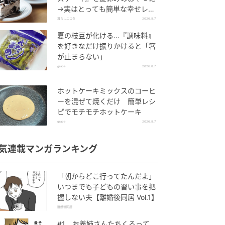
→実はとっても簡単な幸せレシ
ピに挑戦♡
暮らしニスタ
2026.8.7
夏の枝豆が化ける…『調味料』
を好きなだけ振りかけると「箸
が止まらない」
grape
2026.8.7
ホットケーキミックスのコーヒ
ーを混ぜて焼くだけ 簡単レシ
ピでモチモチホットケーキ
grape
2026.8.7
気連載マンガランキング
「朝からどこ行ってたんだよ」
いつまでも子どもの習い事を把
握しない夫【離婚後同居 Vol.1】
離婚後同居
#1 お義姉さんたちくるって、