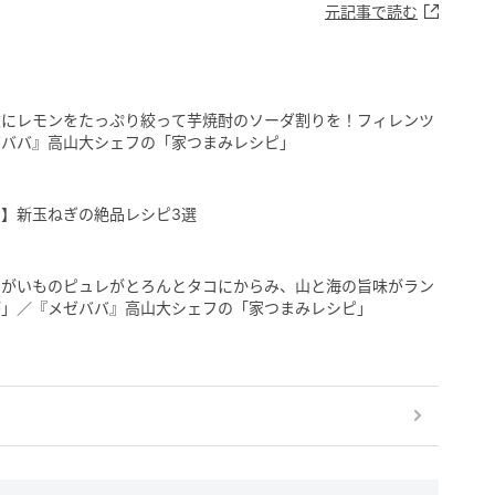
元記事で読む
衣にレモンをたっぷり絞って芋焼酎のソーダ割りを！フィレンツ
ゼババ』高山大シェフの「家つまみレシピ」
】新玉ねぎの絶品レシピ3選
ゃがいものピュレがとろんとタコにからみ、山と海の旨味がラン
が」／『メゼババ』高山大シェフの「家つまみレシピ」