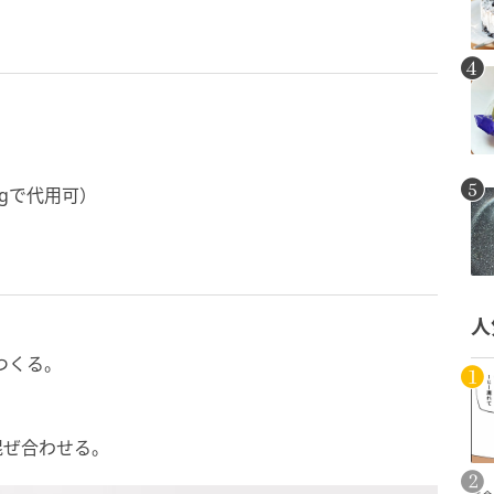
0gで代用可）
人
つくる。
混ぜ合わせる。