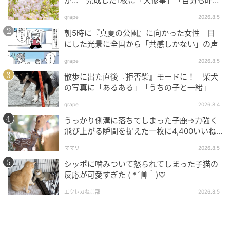
あの飯テロ投稿の数々は、地元のお店や街を愛する温
が… 完成した1枚に「大惨事」「自分も昨日
こうなってた」の声
かなPRだったのです。
grape
2026.8.5
朝5時に『真夏の公園』に向かった女性 目
にした光景に全国から「共感しかない」の声
ライターコメント
grape
2026.8.5
パンチくんや動物たちに癒やされたあと、安永課長お
散歩に出た直後『拒否柴』モードに！ 柴犬
の写真に「あるある」「うちの子と一緒」
すすめの地元グルメでお腹も心も満たして帰る…。そ
んな「市川市丸ごと楽しむ1日」を、ぜひ多くの人に体
grape
2026.8.4
験してほしいと思います。今度取材に伺う際は、絶対
うっかり側溝に落ちてしまった子鹿→力強く
に市川グルメも開拓して帰ろうと心に誓いました。
飛び上がる瞬間を捉えた一枚に4,400いいね
「あぁよかった」
ママリ
2026.8.5
＜ライタープロフィル＞
ゆんち
シッポに噛みついて怒られてしまった子猫の
反応が可愛すぎた ( *´艸｀)♡
2004年に産経新聞社へ入社。静岡、仙台での事件取材
を経て、東京社会部では厚生労働省を担当、派遣労働
エウレカねこ部
2026.8.5
問題などの社会課題を深く掘り下げる。また、特異な
キャリアとして法廷画家を兼務し、数多くの法廷画を