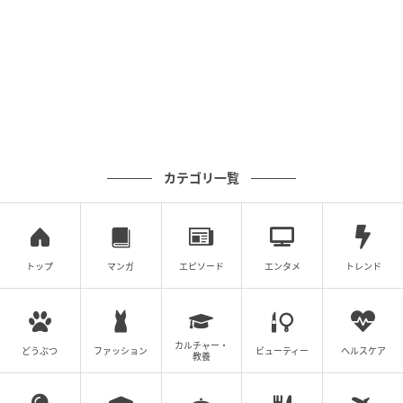
手掛けてきた。その後、産経新聞社が発行していたタ
ブロイド紙「SANKEI EX」にてブランド、旅、食をテ
ーマとした執筆活動を展開。南アフリカやオーストラ
リアなど世界各国を取材で巡るほか、臨時特派員とし
て南太平洋のキリバス共和国への駐在経験も持つ。J-
WAVE「TOKYO MORNING RADIO」にて、週1回おす
すめニュースを3年間にわたり担当。
カテゴリ一覧
現在は2児の母となり、これまでの取材経験に加え、教
育、健康、ライフハックへと関心の幅を広げている。
「趣味を仕事に！」をモットーとする自称「脱力系ラ
イター」。釣り、温泉、グルメ、そして海を眺めてぼ
トップ
マンガ
エピソード
エンタメ
トレンド
ーっと過ごす時間を愛する旅人でもある。長年、酒と
旅と釣りを友としてきたが、現在は期間限定で禁酒
中。新商品から旅、ファッション、グルメまで、自身
カルチャー・
どうぶつ
ファッション
ビューティー
ヘルスケア
教養
のアンテナに触れたトピックを独自の視点で発信して
いる。