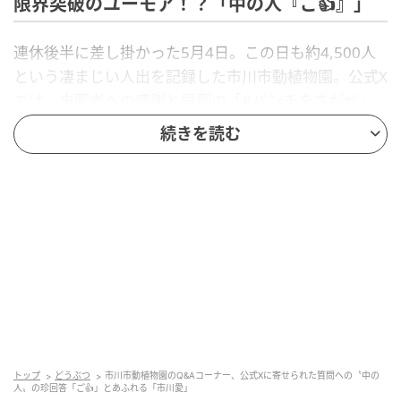
限界突破のユーモア！？「中の人『ご👍』」
連休後半に差し掛かった5月4日。この日も約4,500人
という凄まじい人出を記録した市川市動植物園。公式X
では、来園者への感謝と恒例の「#パンチをさがせ」
の告知が投稿されました。
続きを読む
その投稿の最後に、フォロワーから寄せられた心配の
声と回答が添えられていました。
公式Xより：
「[Q]：中の人、ちゃんとご飯食べれて
る？ [A]：中の人『ご👍』」
連日の大賑わいで、きっと息をつく暇もないほど忙し
いはずの〝中の人〟こと安永課長。忙しすぎて「ご
飯」の「ご」の一文字しか打てない…！？もしくは文
字数制限か？という限界状態をユーモアたっぷりに表
トップ
どうぶつ
市川市動植物園のQ&Aコーナー、公式Xに寄せられた質問への〝中の
人〟の珍回答「ご👍」とあふれる「市川愛」
現した秀逸な回答に、SNS上には笑いと労いの声が殺