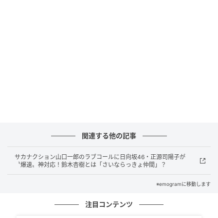
到しました。
実は「飯テロ」！？安永課長の個人SNS
「中の人、ちゃんとご飯を食べられているのか
な…？」と心配になってしまいますが、実はご安心く
ださい。
市川市動植物園の広報担当としてメディア対応や繁忙
時の公式SNS配信を一手に担う安永課長ですが、自身
関連する他の記事
の個人的なSNSアカウント「市川市の美味しいもの」
では、全く別の顔を見せています。なんとそのタイム
サカナクション山口一郎のラブコールに日向坂46・正源司陽子が
ラインは、市川市内の絶品グルメ情報がズラリと並
〝爆速〟神対応！鈴木杏樹とは「さいならっきょ仲間」？
ぶ、完全なる「飯テロ」状態なのです！
※emogramに移動します
熱々のお好み焼きに、肉汁あふれるハンバーグ、スパ
注目コンテンツ
イスの効いたカレー、そして食欲をそそる焼肉ま