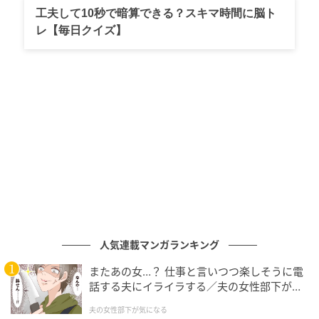
で…。「市川市ってこんなに美味しそうなお店がたく
工夫して10秒で暗算できる？スキマ時間に脳ト
レ【毎日クイズ】
さんあるの！？」と驚かされるほど、ジャンルを問わ
ず魅力的なグルメが日々発信されているのです！！
そろそろ本業？の「美味しいもの」再開します😆
市川駅南口から約5分の風情ある居酒屋さん🏮#市川フ
ァン https://t.co/M7yXM20L16
— 市川市の美味しいもの (@ichikawa_oishii) April 10,
2026
実は安永課長、動植物園に赴任する以前の部署で市川
市の商店街活性化を任されていた時期があり、市内の
人気連載マンガランキング
個人経営の美味しいお店を紹介するためにこのアカウ
ントを開設したそう。
またあの女…？ 仕事と言いつつ楽しそうに電
話する夫にイライラする／夫の女性部下が気
になる（1）【夫婦の危機 まんが】
夫の女性部下が気になる
「動植物園の帰りに、市川の飲食店に寄っても