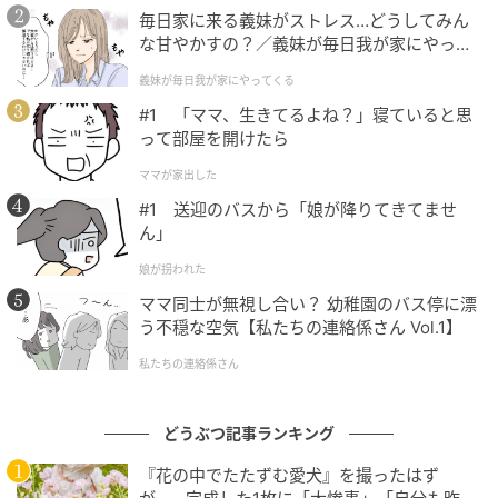
らえたら」
毎日家に来る義妹がストレス…どうしてみん
な甘やかすの？／義妹が毎日我が家にやって
くる（1）【義父母がシンドイんです！ まん
そしてそこには、安永課長の市川市という街に対する
義妹が毎日我が家にやってくる
が】
深い愛情が隠されています。
#1 「ママ、生きてるよね？」寝ていると思
って部屋を開けたら
以前、ラジオ番組に出演した際、安永課長はこんな思
ママが家出した
いを語っていました。「市川市動植物園の帰りに、市
#1 送迎のバスから「娘が降りてきてませ
川市内の飲食店に寄ってもらえたら、そんな嬉しいこ
ん」
とはないです」
娘が拐われた
パンチくんの世界的ブームで、国内外から多くの人が
ママ同士が無視し合い？ 幼稚園のバス停に漂
市川市動植物園を訪れるようになりました。安永課長
う不穏な空気【私たちの連絡係さん Vol.1】
の願いは、その熱気を動植物園の中だけで終わらせる
私たちの連絡係さん
のではなく、美味しいご飯を通して「市川市」という
街全体を楽しんでもらい、同時に市川市を活性化させ
どうぶつ記事ランキング
ること。
『花の中でたたずむ愛犬』を撮ったはず