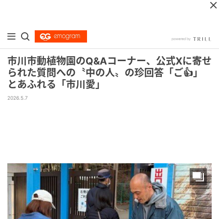
市川市動植物園のQ&Aコーナー、公式Xに寄せ
られた質問への〝中の人〟の珍回答「ご👍」
とあふれる「市川愛」
2026.5.7