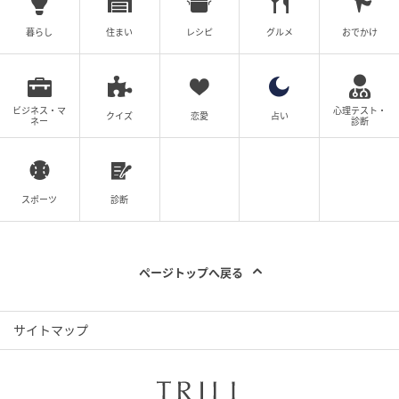
元記事で読む
暮らし
住まい
レシピ
グルメ
おでかけ
次の記事
なぜ動かないの？上野動物園の特設サイト
ビジネス・マ
心理テスト・
クイズ
恋愛
占い
「ハシビロコウ研究室」がオープン！お出か
ネー
診断
け前の予習にぴったり
の記事をもっとみる
スポーツ
診断
ページトップへ戻る
サイトマップ