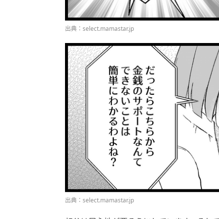
出典：select.mamastar.jp
出典：select.mamastar.jp