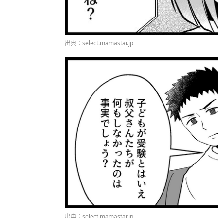
出典：select.mamastar.jp
出典：select.mamastar.jp