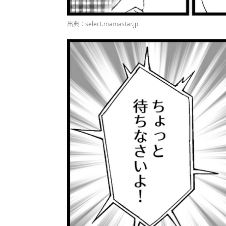
出典：select.mamastar.jp