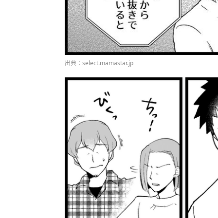
出典：select.mamastar.jp