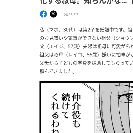
化する叔母。知らんがな…
2026.5.7
私（マホ、30代）は第2子を妊娠中です。
のお見舞いや家事ができない祖父（ショウゾ
父（エイジ、57歳）夫婦は祖母に可愛がら
祖父は叔母（レイコ、55歳）嫌いに拍車が
父母から子どもの学費を援助してもらって
頼んできました。