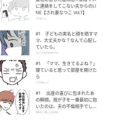
に連絡をしてこない夫からのLI
NE【され妻なつこ Vol.1】
され妻なつこ
#1 子どもの実名と顔を晒すマ
マ、大丈夫かな？なんて心配し
ていたら。
SNSに子供の顔を晒すママ
#1 「ママ、生きてるよね？」
寝ていると思って部屋を開けた
ら
ママが家出した
#1 出産の喜びに包まれたあ
の瞬間。我が子を一番最初に抱
いたのは、夫の不倫相手でし
た。
助産師と不倫した夫の末路