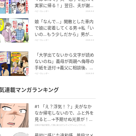
実家に帰る！」翌日、夫が謝罪
してきたワケ
ベビーカレンダー
2026.8.6
娘「なんで…」閑散とした車内
で娘に密着してくる男→私「い
いの…もう少しだから」男が血
相を変え逃げたワケ
ベビーカレンダー
2026.8.6
「大学出てないから文字が読め
ないのね」義母が両親へ侮辱の
手紙を送付→義父に相談後、訪
れた末路とは
ベビーカレンダー
2026.8.6
気連載マンガランキング
#1 「え？浮気！？」夫がなか
なか帰宅しないので、ふと外を
見ると…→予期せぬ光景が！｜
旦那の不倫が発覚して頭に来た
旦那の不倫が発覚して頭に来たのでメチャクチャにしてやった
のでメチャクチャにしてやった
最初に感じた違和感…普段マメ