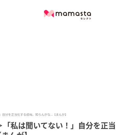
」自分を正当化する叔母。知らんがな…【まんが】
＞「私は聞いてない！」自分を正当