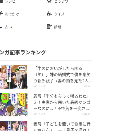
レシピ
どうぶつ
おでかけ
クイズ
占い
診断
ンガ記事ランキング
「牛のにおいがしたら困る
（笑）」妹の結婚式で僕を嘲笑
う新郎親子→妻の顔を見た2人
が絶句したワケ
ベビーカレンダー
2026.8.6
義母「半分もらって帰るわね」
え！実家から届いた高級マンゴ
ーなのに…！→空気を一変させ
た4歳娘の痛快な一言とは
ベビーカレンダー
2026.8.6
義母「子どもを置いて食事に行
く嫁なんて」夫「息子を連れて