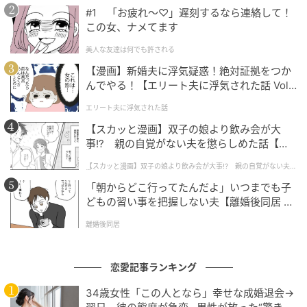
といった感情に意味を持たせ、それを「恋愛」として
#1 「お疲れ〜♡」遅刻するなら連絡して！
認識します。
この女、ナメてます
つまり恋愛は、『本能＋感情＋意味づけ』が合わさっ
美人な友達は何でも許される
た、非常に人間的な行為なのです。
【漫画】新婚夫に浮気疑惑！絶対証拠をつか
んでやる！【エリート夫に浮気された話 Vol.
1】
でも実は、人間も「本能」で選んでいる
エリート夫に浮気された話
【スカッと漫画】双子の娘より飲み会が大
ここで面白いのは、人間も完全に感情だけで選んでい
事!? 親の自覚がない夫を懲らしめた話【第1
るわけではないということです。
話】
【スカッと漫画】双子の娘より飲み会が大事!? 親の自覚がない夫を
懲らしめた話
例えば、
「朝からどこ行ってたんだよ」いつまでも子
・清潔感がある人に惹かれる
どもの習い事を把握しない夫【離婚後同居 Vo
・健康的な見た目に安心する
l.1】
離婚後同居
・似た価値観の人に惹かれる
これらは一見「好み」のようでいて、実は無意識に
恋愛記事ランキング
「一緒に生きていけるか」を判断しているサインでも
あります。
34歳女性「この人となら」幸せな成婚退会→