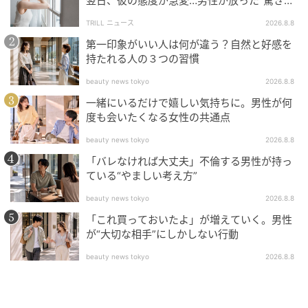
翌日、彼の態度が急変…男性が放った“驚きの
一言”に「誰も信じることができません」
恋愛は「合理」と「非合理」のミックス
TRILL ニュース
2026.8.8
第一印象がいい人は何が違う？自然と好感を
つまり人間の恋愛は、
持たれる人の３つの習慣
・本能（生存・繁殖）
beauty news tokyo
2026.8.8
・理性（条件・価値観）
一緒にいるだけで嬉しい気持ちに。男性が何
・感情（好き・安心）
度も会いたくなる女性の共通点
が混ざり合ったものです。
beauty news tokyo
2026.8.8
だからこそ、「どうしてこの人を好きになったんだろ
「バレなければ大丈夫」不倫する男性が持っ
う？」と、自分でも説明できないことが起きるので
ている“やましい考え方”
す。
beauty news tokyo
2026.8.8
「これ買っておいたよ」が増えていく。男性
最後に
が“大切な相手”にしかしない行動
beauty news tokyo
2026.8.8
人はなぜ恋愛で相手を選ぶのか。
それは、「ただ生きるため」だけでなく、「誰とどう
生きるか」を