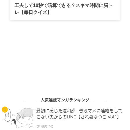
をかけて育てる必要があります。
工夫して10秒で暗算できる？スキマ時間に脳ト
そのため、「この人と一緒にいたい」という感情＝恋
レ【毎日クイズ】
愛感情が、パートナー関係を維持する役割を果たして
いると考えられています。
２）社会的なつながりが重要
人間は「社会」で生きる生き物です。
・信頼関係
・価値観の共有
・コミュニケーション
これらが非常に重要になるため、単なる「強さ」や
「見た目」だけではなく、「一緒にいて心地よいか」
が選択基準になります。
３）感情を意味づける力がある
人気連載マンガランキング
私たち人間は、
・好き
最初に感じた違和感…普段マメに連絡をして
こない夫からのLINE【され妻なつこ Vol.1】
・安心する
・尊敬する
され妻なつこ