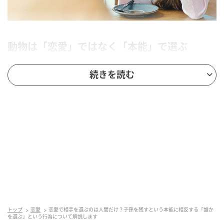
動物は「恋愛」ではなく「本能」で選ぶ
「どうして人は、恋愛して相手を選ぶんだろう？」
続きを読む
当たり前すぎて、あまり考えたことがないかもしれま
せん。
でも実はこれ、人間ならではのとても興味深い特徴で
す。
動物の世界を見ると、
必ずしも「恋愛感情」で相手を選んでいるわけではな
いからです。
多くの動物にとって、最も重要なのは「子孫を残すこ
と」です。
そのため、
トップ
恋愛
恋愛で相手を選ぶのは人間だけ？子孫を残すという本能に相反する「誰か
・強いオス
を選ぶ」という行為について解説します