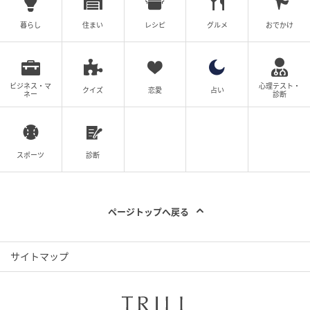
暮らし
住まい
レシピ
グルメ
おでかけ
ビジネス・マ
心理テスト・
クイズ
恋愛
占い
ネー
診断
スポーツ
診断
ページトップへ戻る
鮎永麻琴
サイトマップ
大学時代にはプロスノーボーダーとしてW杯に出場
し、世界ランキング２０位を記録。卒業後は国際線CA
として１３年間勤務。