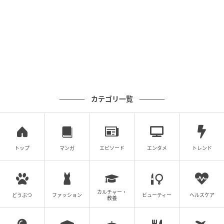
大切にする生き物だからです。
動物のように「正解」が決まっていない分、迷いも、
葛藤も、失敗もあります。
でもその分、
・深いつながり
・心の満足
・人生の豊かさ
カテゴリ一覧
を感じることができるのも、また人間だけの特権で
す。
恋愛は不思議で、時に非効率で、でもとても人間らし
いもの。
トップ
マンガ
エピソード
エンタメ
トレンド
だからこそ私たちは今日も、「誰かを選ぶ」という行
為を繰り返しているのかもしれません。
［執筆者］
カルチャー・
どうぶつ
ファッション
ビューティー
ヘルスケア
教養