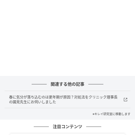
・健康な個体
・生存能力が高い相手
といった「生き残る力」を基準に選びます。
例えば、華やかな羽を広げるクジャクや、力強さを誇
示するライオンなど、これらはすべて、「より良い遺
伝子を残すための戦略」です。
つまり動物は、「好きだから」ではなく、「適してい
るから」選ぶのです。
人間はなぜ「恋愛」をするのか
関連する他の記事
ではなぜ人間は、もっと非合理にも見える「恋愛」を
春に気分が落ち込むのは更年期が原因？対処法をクリニック理事長
するのでしょうか。
の國見先生にお伺いしました
大きな理由は３つあります。
※キレイ研究室に移動します
１）長く一緒に子育てする必要がある
注目コンテンツ
人間の子どもは非常に未熟な状態で生まれ、長い時間