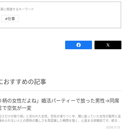
記事に関連するキーワード
#仕事
におすすめの記事
り柄の女性だよね」婚活パーティーで放った男性→同席
言で空気が一変
若さだけが取り柄」と言われた女性。空気が凍りつく中、隣に座っていた女性が毅然と返
極められない人との関係の難しさを再認識した瞬間を描く、心温まる体験談です。続きを
2026.5.13