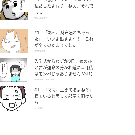
私話したよね？ ねぇ、それで
も…
ぜんぶ私のせい
#1 「あっ、財布忘れちゃっ
た」「いいよ出すよ〜！」これ
が全ての始まりでした
ママ友の財布
入学式からわずか3日、娘のひ
と言が運命の分かれ道に…【私
はモンペじゃありません Vol.1】
私はモンペじゃありません
#1 「ママ、生きてるよね？」
寝ていると思って部屋を開けた
ら
ママが家出した