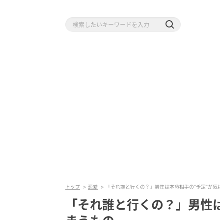
トップ
恋愛
「それ誰と行くの？」男性は本命相手の“予定”が気
「それ誰と行くの？」男性は