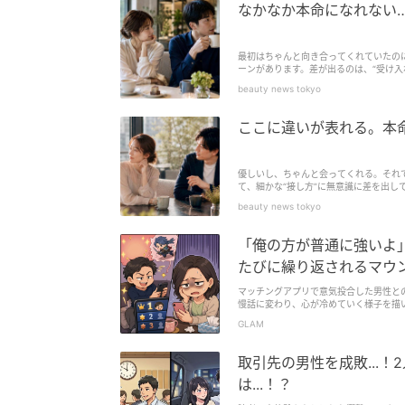
なかなか本命になれない
最初はちゃんと向き合ってくれていたの
ーンがあります。差が出るのは、“受け入
して毎回応じていませんか？これが続く
beauty news tokyo
ここに違いが表れる。本命
優しいし、ちゃんと会ってくれる。それ
て、細かな“接し方”に無意識に差を出し
せん。LINEでもデートでも、「またね」
beauty news tokyo
「俺の方が普通に強いよ
たびに繰り返されるマウ
マッチングアプリで意気投合した男性と
慢話に変わり、心が冷めていく様子を描
せられます。
GLAM
取引先の男性を成敗...
は...！？