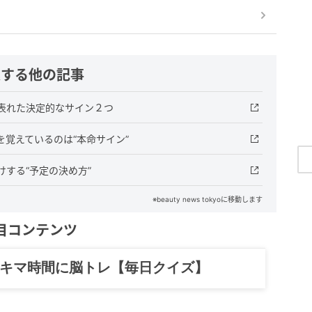
連する他の記事
表れた決定的なサイン２つ
覚えているのは“本命サイン”
する“予定の決め方”
※beauty news tokyoに移動します
目コンテンツ
記……全部、読めます。