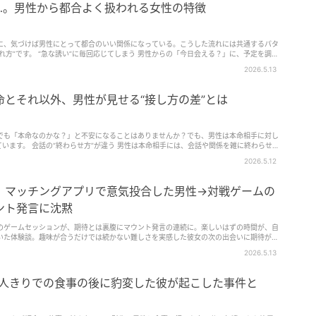
…。男性から都合よく扱われる女性の特徴
に、気づけば男性にとって都合のいい関係になっている。こうした流れには共通するパタ
れ方”です。 “急な誘い”に毎回応じてしまう 男性からの「今日会える？」に、予定を調整
と、男性…
2026.5.13
とそれ以外、男性が見せる“接し方の差”とは
でも「本命なのかな？」と不安になることはありませんか？でも、男性は本命相手に対し
ています。 会話の“終わらせ方”が違う 男性は本命相手には、会話や関係を雑に終わらせま
「次どう…
2026.5.12
」マッチングアプリで意気投合した男性→対戦ゲームの
ント発言に沈黙
のゲームセッションが、期待とは裏腹にマウント発言の連続に。楽しいはずの時間が、自
いた体験談。趣味が合うだけでは続かない難しさを実感した彼女の次の出会いに期待が寄
2026.5.13
！2人きりでの食事の後に豹変した彼が起こした事件と