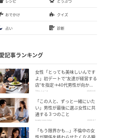
レシピ
どうぶつ
おでかけ
クイズ
占い
診断
愛記事ランキング
女性「とっても美味しいんです
よ」初デートで“友達が経営する
店”を指定→40代男性が向かう
が…待ち受けていた“悲惨な結
TRILL ニュース
2026.8.6
末”
「この人と、ずっと一緒にいた
い」男性が最後に選ぶ女性に共
通する３つのこと
beauty news tokyo
2026.8.7
「もう限界かも…」不倫中の女
性が関係を終わらせたくなる瞬