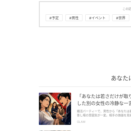
この
#予定
#男性
#イベント
#世界
あなた
「あなたは若さだけが取
した別の女性の冷静な一
婚活パーティーで、男性から「あなたは
答し場の雰囲気が一変。相手の価値を見
読みたくなるエピソードが満載です。
GLAM