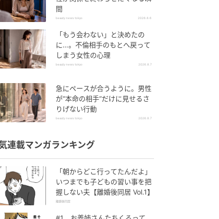
間
beauty news tokyo
2026.8.6
「もう会わない」と決めたの
に…。不倫相手のもとへ戻って
しまう女性の心理
beauty news tokyo
2026.8.7
急にペースが合うように。男性
が“本命の相手”だけに見せるさ
りげない行動
beauty news tokyo
2026.8.7
気連載マンガランキング
「朝からどこ行ってたんだよ」
いつまでも子どもの習い事を把
握しない夫【離婚後同居 Vol.1】
離婚後同居
#1 お義姉さんたちくるって、