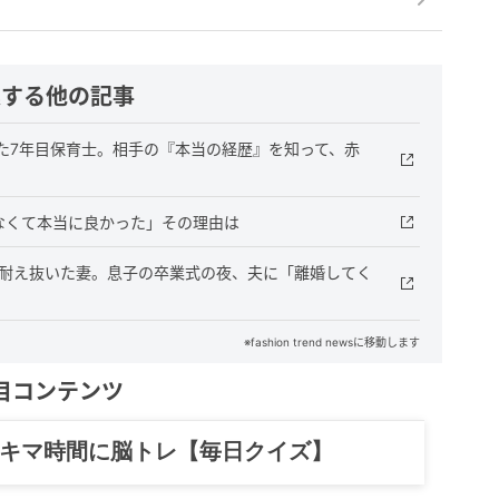
連する他の記事
た7年目保育士。相手の『本当の経歴』を知って、赤
なくて本当に良かった」その理由は
年耐え抜いた妻。息子の卒業式の夜、夫に「離婚してく
※fashion trend newsに移動します
目コンテンツ
記……全部、読めます。