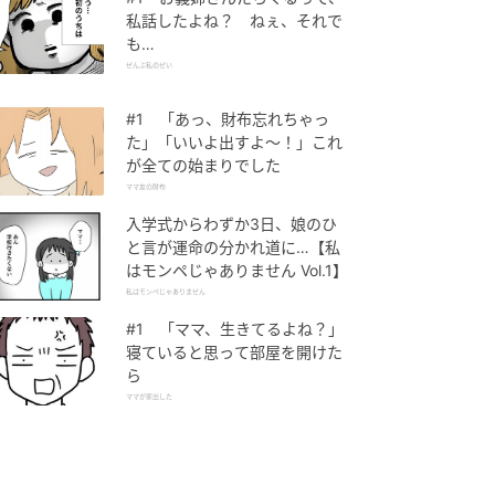
私話したよね？ ねぇ、それで
も…
ぜんぶ私のせい
#1 「あっ、財布忘れちゃっ
た」「いいよ出すよ〜！」これ
が全ての始まりでした
ママ友の財布
入学式からわずか3日、娘のひ
と言が運命の分かれ道に…【私
はモンペじゃありません Vol.1】
私はモンペじゃありません
#1 「ママ、生きてるよね？」
寝ていると思って部屋を開けた
ら
ママが家出した