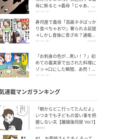
母に断ると→義母「じゃあ、私
は…」妻絶句＜こどおじ義兄＞
ベビーカレンダー
2026.8.7
寿司屋で義母「高級ネタばっか
り食べちゃお♡」奢られる前提
→しかし食後に青ざめ？通報さ
れ警察沙汰！
ベビーカレンダー
2026.8.6
「お刺身の色が…黒い！？」初
めての義実家で出された料理に
ゾッ→口にした瞬間、あ然！刺
身の正体は
ベビーカレンダー
2026.8.6
気連載マンガランキング
「朝からどこ行ってたんだよ」
いつまでも子どもの習い事を把
握しない夫【離婚後同居 Vol.1】
離婚後同居
#1 お義姉さんたちくるって、