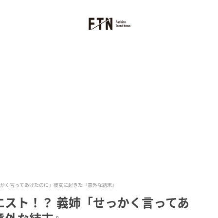
っかく言ってあげたのに」彼女に起きた『意外な結末』
エスト！？ 義姉「せっかく言ってあ