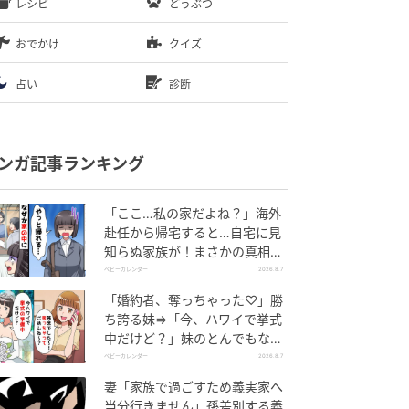
レシピ
どうぶつ
おでかけ
クイズ
占い
診断
ンガ記事ランキング
「ここ…私の家だよね？」海外
赴任から帰宅すると…自宅に見
知らぬ家族が！まさかの真相と
は！？
ベビーカレンダー
2026.8.7
「婚約者、奪っちゃった♡」勝
ち誇る妹⇒「今、ハワイで挙式
中だけど？」妹のとんでもない
勘違いとは
ベビーカレンダー
2026.8.7
妻「家族で過ごすため義実家へ
当分行きません」孫差別する義