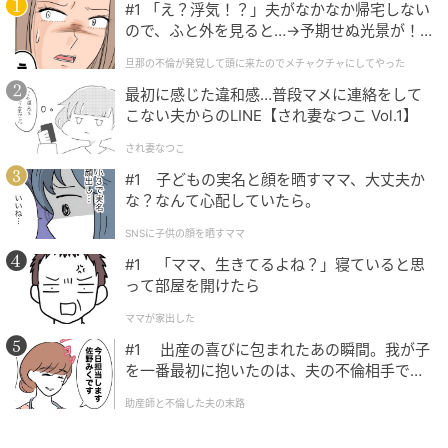
#1 「え？浮気！？」夫がなかなか帰宅しない
ので、ふと外を見ると…→予期せぬ光景が！
｜旦那の不倫が発覚して頭に来たのでメチャ
旦那の不倫が発覚して頭に来たのでメチャクチャにしてやった
クチャにしてやった
最初に感じた違和感…普段マメに連絡をして
こない夫からのLINE【され妻なつこ Vol.1】
され妻なつこ
#1 子どもの実名と顔を晒すママ、大丈夫か
な？なんて心配していたら。
SNSに子供の顔を晒すママ
#1 「ママ、生きてるよね？」寝ていると思
って部屋を開けたら
ママが家出した
#1 出産の喜びに包まれたあの瞬間。我が子
を一番最初に抱いたのは、夫の不倫相手でし
た。
助産師と不倫した夫の末路