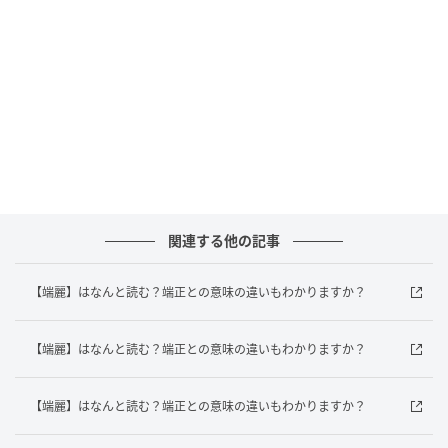
答えは？
この問題のポイントは計算の順番です。正しい計算の
順番は「かっこ」→「掛け算・割り算」→「足し算・
引き算」です。
まずはかっこの中を計算します。「8÷8+8」です。
「8÷8」は「1」になります。その後に「1+8」を計算
すると「9」になります。
次に、かっこの計算が終わったので、式は「8+9×8」
関連する他の記事
になります。
次に掛け算を行います。「9×8」は「72」です。
【端麗】はなんと読む？端正との意味の違いもわかりますか？
最後に足し算をします。「8+72」は「80」になりま
す。
【端麗】はなんと読む？端正との意味の違いもわかりますか？
ということで、答えは「80」です！
【端麗】はなんと読む？端正との意味の違いもわかりますか？
どうでしたか？計算の順番を守るだけで、難しそうな
問題もスムーズに解けますね。たまにはこんなクイズ