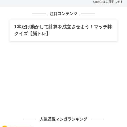
※andGIRLに移動します
で計算力を鍛えてみましょう！
注目コンテンツ
文／andGIRLweb編集部
1本だけ動かして計算を成立させよう！マッチ棒
元記事で読む
クイズ【脳トレ】
次の記事
【端麗】はなんと読む？端正との意味の違い
もわかりますか？
の記事をもっとみる
人気連載マンガランキング