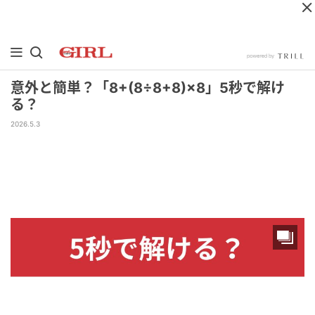
意外と簡単？「8+(8÷8+8)×8」5秒で解け
る？
2026.5.3