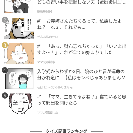
どもの習い事を把握しない夫【離婚後同居 Vo
l.1】
離婚後同居
#1 お義姉さんたちくるって、私話したよ
ね？ ねぇ、それでも…
ぜんぶ私のせい
#1 「あっ、財布忘れちゃった」「いいよ出
すよ〜！」これが全ての始まりでした
ママ友の財布
入学式からわずか3日、娘のひと言が運命の
分かれ道に…【私はモンペじゃありません Vo
l.1】
私はモンペじゃありません
#1 「ママ、生きてるよね？」寝ていると思
って部屋を開けたら
ママが家出した
クイズ記事ランキング