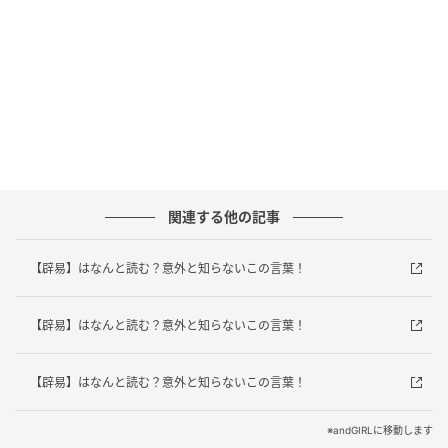
答えは？
この問題のポイントも計算の順番です。正しい計算の
順番は「かっこ」→「べき乗」→「掛け算・割り算」
→「足し算・引き算」です。この式にはかっこはあり
ませんが、べき乗がありますね。
まずは「9^2」を計算します。これは「9×9」のことな
ので、「81」になります。
次に「6÷3」を計算します。これは「6を3で割る」と
関連する他の記事
いうことなので、「2」になります。
最後に「81−2」を計算します。これは「81から2を引
【辟易】はなんと読む？意外と知らないこの言葉！
く」ということなので、「79」になります。
ということで、答えは「79」です！
【辟易】はなんと読む？意外と知らないこの言葉！
わかりましたか？計算の順番をしっかり守ると、正し
【辟易】はなんと読む？意外と知らないこの言葉！
い答えが導き出せます。たまにはこうしたクイズで頭
を使って、計算の腕を磨いてみましょう！
※andGIRLに移動します