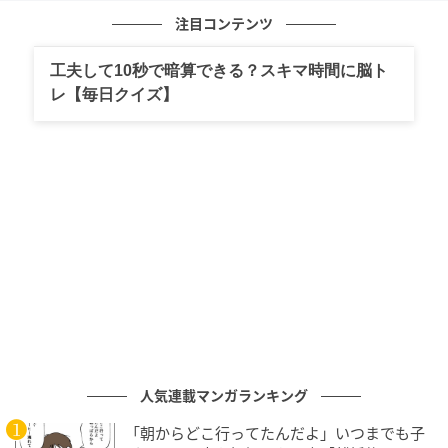
文／andGIRLweb編集部
注目コンテンツ
元記事で読む
工夫して10秒で暗算できる？スキマ時間に脳ト
レ【毎日クイズ】
次の記事
【辟易】はなんと読む？意外と知らないこの
言葉！
の記事をもっとみる
人気連載マンガランキング
「朝からどこ行ってたんだよ」いつまでも子