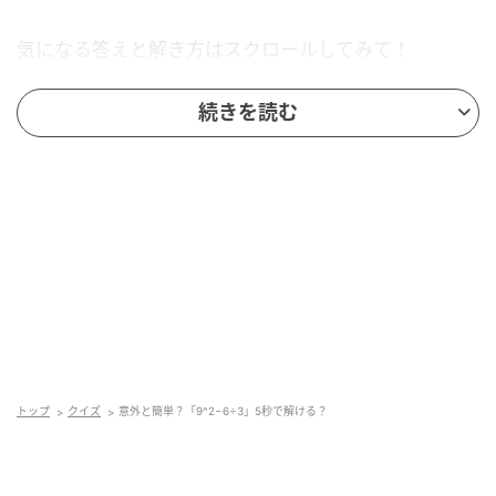
気になる答えと解き方はスクロールしてみて！
続きを読む
トップ
クイズ
意外と簡単？「9^2−6÷3」5秒で解ける？
andGIRL