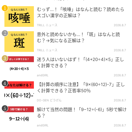
むっず…！「咳唾」はなんと読む？読めたら
スゴい漢字の正解は？
TRILL ニュース
2026.8.7
意外と読めないかも…！「斑」はなんと読
む？→気になる正解は？
TRILL ニュース
2026.8.7
迷う人はいないはず！「(4+20÷4)×5」正し
く計算できる？
andGIRL
2026.8.7
【計算の順序に注意】「9×(60÷12)-7」正し
く計算できる？正答率50％
DO-GEN どうげん
2026.8.7
解けて当然の問題！「9−12÷(-6)」5秒で解け
る？
andGIRL
2026.8.7