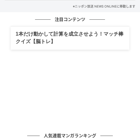
※ニッポン放送 NEWS ONLINEに移動します
通信制高校サポート校として高い進学率を誇る中央高
等学院を運営する株式会社ディー・エヌ・ケーとeスポ
注目コンテンツ
ーツ業界大手であるNTTe-Sportsが産学協同で創り上げ
1本だけ動かして計算を成立させよう！マッチ棒
た、日本初eスポーツ専門スクール。高校卒業資格や、
クイズ【脳トレ】
ゲームをはじめとしたデジタルスキルがプロから学べ
る。
人気連載マンガランキング