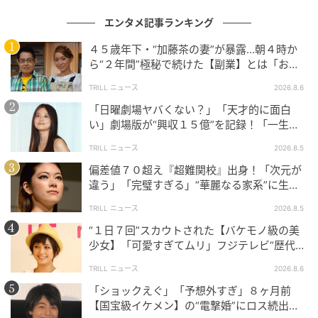
ルペン～全国大会編～』
エンタメ記事ランキング
の記事をもっとみる
４５歳年下・“加藤茶の妻”が暴露…朝４時か
ら“２年間”極秘で続けた【副業】とは「お金
を稼ぐのって大変」
TRILL ニュース
2026.8.6
「日曜劇場ヤバくない？」「天才的に面白
い」劇場版が“興収１５億”を記録！「一生言
い続ける」放送後も続く“切望の声”
TRILL ニュース
2026.8.5
偏差値７０超え『超難関校』出身！「次元が
違う」「完璧すぎる」“華麗なる家系”に生ま
れた【規格外の逸材】
TRILL ニュース
2026.8.5
“１日７回”スカウトされた【バケモノ級の美
少女】「可愛すぎてムリ」フジテレビ“歴代N
o.1作”で輝いた『美人女優』
TRILL ニュース
2026.8.6
「ショックえぐ」「予想外すぎ」８ヶ月前
【国宝級イケメン】の“電撃婚”にロス続出！