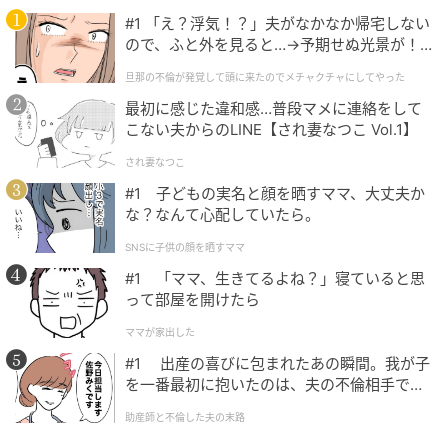
【『オールナイトニッポン』】番組概要
#1 「え？浮気！？」夫がなかなか帰宅しない
ので、ふと外を見ると…→予期せぬ光景が！
放送時間毎週月曜日～土曜日25時～27時※生放送
｜旦那の不倫が発覚して頭に来たのでメチャ
放送局ニッポン放送をキーステーションに全国36局ネ
旦那の不倫が発覚して頭に来たのでメチャクチャにしてやった
クチャにしてやった
ット
最初に感じた違和感…普段マメに連絡をして
こない夫からのLINE【され妻なつこ Vol.1】
【『オールナイトニッポン』3分コラボコーナー「コラ
され妻なつこ
ボレートニッポン」概要】
#1 子どもの実名と顔を晒すママ、大丈夫か
企画名eスポーツ高等学院 これも学べる？クイズ
な？なんて心配していたら。
放送期間6月1日（月）～6月26日（金）
SNSに子供の顔を晒すママ
放送時間上記期間月～金曜日の26時30分頃※全国36局
#1 「ママ、生きてるよね？」寝ていると思
ネット
って部屋を開けたら
元記事で読む
ママが家出した
#1 出産の喜びに包まれたあの瞬間。我が子
次の記事
を一番最初に抱いたのは、夫の不倫相手でし
た。
地上波に帰ってくる！ゲストはエバース！
助産師と不倫した夫の末路
『ナイタースペシャル バッテリィズの東京ブ