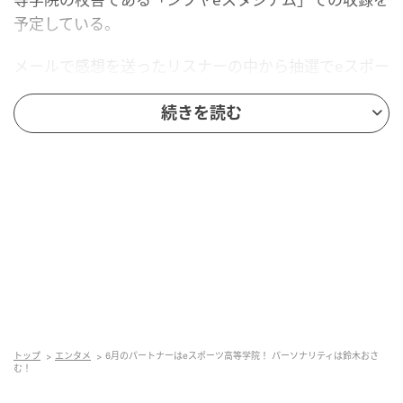
予定している。
メールで感想を送ったリスナーの中から抽選でeスポー
ツ高等学院オリジナルユニフォームがあたるプレゼン
続きを読む
トも実施。
このコーナーは全国のラジオで聴けるほか、スマホや
パソコンからはradikoで聴くことができる。
■鈴木おさむ コメント
昨年に引き続き、eスポーツ高等学院の皆さんとお会い
できることを、
とても楽しみにしています。
日本でも珍しい、「eスポーツを学びながら高校資格を
トップ
エンタメ
6月のパートナーはeスポーツ高等学院！ パーソナリティは鈴木おさ
取得できる」この学校。
む！
昨年、生徒の皆さんと直接話して、本当に胸が熱くな