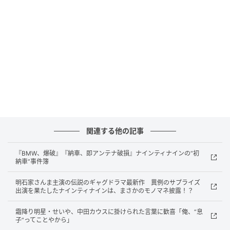
りました。
今年はどんな出会いがあるのか、今からワクワクして
います。
ぜひ、皆さんも聞きに来てください。
■鈴木おさむ プロフィール
スタートアップファクトリー代表。
1972年4月25日生まれ 千葉県千倉町（現 南房総市）出
まれ。
関連する他の記事
19歳の時に放送作家になり、それから32年間、様々な
『BMW、爆破』『納車、即アンテナ破損』ナインティナインの“初
コンテンツを生み出す。
納車”事件簿
2024年3月31日をもち放送作家・脚本業を引退し、現
明石家さんま主演の伝説のギャグドラマ最新作 異例のサプライズ
在は、TO C向けファンド「スタートアップファクトリ
出演を果たしたナインティナインは、まさかのモノマネ披露！？
ー」を立ち上げ、その代表を務める。
霜降り明星・せいや、中田カウスに掛けられた言葉に歓喜「俺、“息
子”ってことやから」
【eスポーツ高等学院】