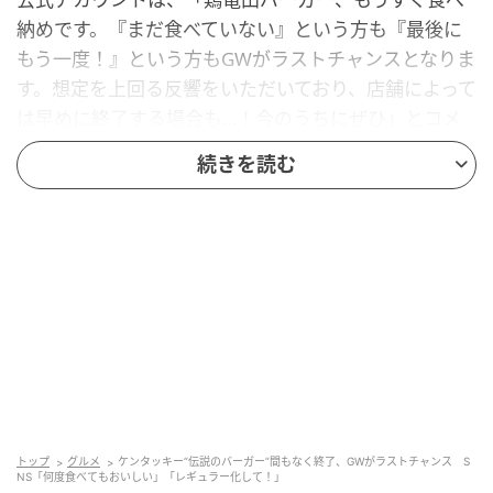
納めです。『まだ食べていない』という方も『最後に
もう一度！』という方もGWがラストチャンスとなりま
す。想定を上回る反響をいただいており、店舗によって
は早めに終了する場合も…！今のうちにぜひ」とコメ
ントしています。
続きを読む
「ケンタの鶏竜田バーガー」は、鶏モモ一枚肉の厚み
とジューシーさに、マヨソースやショウガのアクセン
トが合わさった一品。2025年11月に登場した際は、発
売から1週間で約100万個を売り上げ、早期完売した
「伝説のバーガー」です。
SNSでは「鶏竜田バーガーがないと寂しい」「夢に出
てくるほど忘れられない」「もう一度食べたい」な
ど、再販要望が殺到したとのこと。
トップ
グルメ
ケンタッキー“伝説のバーガー”間もなく終了、GWがラストチャンス S
今回の復活販売でも、「ああケンタの鶏竜田めちゃう
NS「何度食べてもおいしい」「レギュラー化して！」