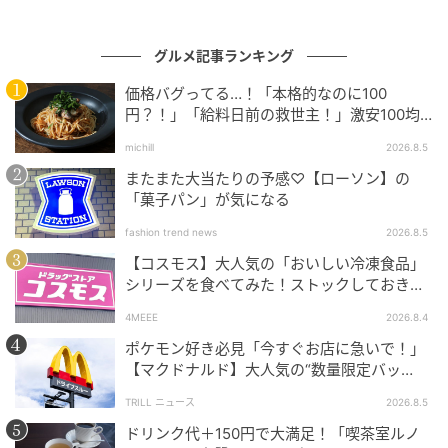
グルメ記事ランキング
価格バグってる…！「本格的なのに100
円？！」「給料日前の救世主！」激安100均
グルメ
michill
2026.8.5
またまた大当たりの予感♡【ローソン】の
「菓子パン」が気になる
fashion trend news
2026.8.5
【コスモス】大人気の「おいしい冷凍食品」
シリーズを食べてみた！ストックしておきた
くなる美味しさ
4MEEE
2026.8.4
ポケモン好き必見「今すぐお店に急いで！」
【マクドナルド】大人気の“数量限定バッ
グ”、諦めないで！今ならまだ買えるか
TRILL ニュース
2026.8.5
も…！？
ドリンク代＋150円で大満足！「喫茶室ルノ