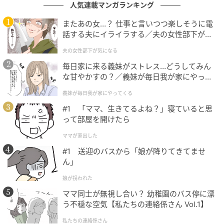
人気連載マンガランキング
またあの女…？ 仕事と言いつつ楽しそうに電
話する夫にイライラする／夫の女性部下が気
になる（1）【夫婦の危機 まんが】
夫の女性部下が気になる
毎日家に来る義妹がストレス…どうしてみん
な甘やかすの？／義妹が毎日我が家にやって
くる（1）【義父母がシンドイんです！ まん
義妹が毎日我が家にやってくる
が】
#1 「ママ、生きてるよね？」寝ていると思
って部屋を開けたら
ママが家出した
#1 送迎のバスから「娘が降りてきてませ
ん」
娘が拐われた
ママ同士が無視し合い？ 幼稚園のバス停に漂
う不穏な空気【私たちの連絡係さん Vol.1】
私たちの連絡係さん