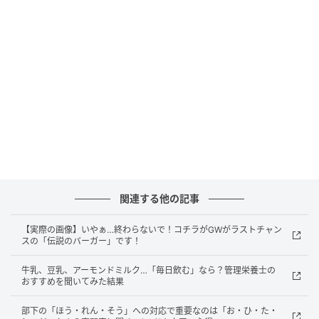
まい」「サクザクの衣とプリップリのジューシーな鶏
肉がおいしかったです」「鶏肉好きな人は、ぜひ！一
度はご賞味あれ！」「何度食べてもやっぱりおいし
い」「レギュラー化してください！」「ほかのファス
トフードチェーンでは勝負できないだろうと思わせる
ほどジューシーで香ばしくとてもおいしかった」「な
るほど、これが幸せというものか」と絶賛する声が上
がっています。
オトナンサー編集部
関連する他の記事
元記事で読む
【実際の画像】いやぁ…終わらないで！コチラがGWがラストチャン
スの「伝説のバーガー」です！
次の記事
コメダが提案する《GWはコメ活巡り》が300
牛乳、豆乳、アーモンドミルク…「毎日飲む」なら？管理栄養士の
おすすめを聞いてみた結果
0kcal超え！SNS「正気ですか？」「おなかパ
ンパン」
部下の「ほう・れん・そう」への対応で重要なのは「お・ひ・た・