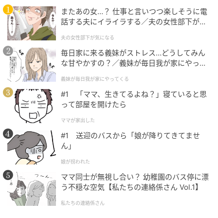
またあの女…？ 仕事と言いつつ楽しそうに電
話する夫にイライラする／夫の女性部下が気
になる（1）【夫婦の危機 まんが】
夫の女性部下が気になる
毎日家に来る義妹がストレス…どうしてみん
な甘やかすの？／義妹が毎日我が家にやって
くる（1）【義父母がシンドイんです！ まん
義妹が毎日我が家にやってくる
が】
#1 「ママ、生きてるよね？」寝ていると思
って部屋を開けたら
ママが家出した
#1 送迎のバスから「娘が降りてきてませ
ん」
娘が拐われた
ママ同士が無視し合い？ 幼稚園のバス停に漂
う不穏な空気【私たちの連絡係さん Vol.1】
私たちの連絡係さん