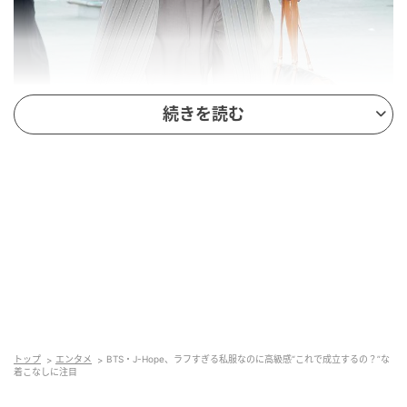
続きを読む
この日のコーディネートは、ストライプ柄のロングコ
ートにゆったりとしたパンツ、インナーにはシンプル
なタンクトップという、かなりリラックス感のあるス
タイル。一見すると部屋着の延長のようにも見えるラ
トップ
エンタメ
BTS・J-Hope、ラフすぎる私服なのに高級感“これで成立するの？”な
フさですが、不思議と全体は洗練された印象に仕上が
着こなしに注目
っています。