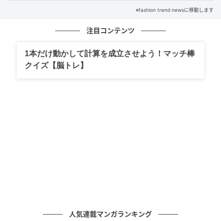
今回の着こなしは、いわゆる“作り込みすぎない”今の
※fashion trend newsに移動します
トレンドを体現したもの。あえてラフに見せながら
も、シルエットや色使い、小物で完成度を高めるスタ
注目コンテンツ
イルは、多くのファッション好きから支持を集めてい
1本だけ動かして計算を成立させよう！マッチ棒
ます。
クイズ【脳トレ】
Photo:Aflo
元記事で読む
次の記事
テイラー・スウィフト、シンプルなのに完成
度が違うワンピコーデ
の記事をもっとみる
人気連載マンガランキング