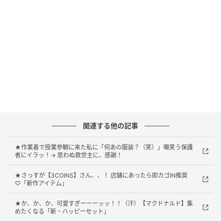
ベージュを基調としたワントーンコーデにより、カジ
ュアルでありながらも落ち着いた大人の雰囲気を演
出。無造作に見えて計算されたバランスが光ります。
さりげない小物で“高級感”をプラス
さらに目を引くのが、小物使い。手にしていたルイ・
ヴィトンの｢ニードル バッグ｣が、コーディネート全体
関連する他の記事
にラグジュアリーなアクセントを加えています。
★作業着で授業参観に来た私に「何あの服装？（笑）」嘲笑う保護
者にイラッ！→ 思わぬ救世主に、感謝！
また、足元にもルイ・ヴィトンのピンクの｢LV バター
ソフトスニーカー｣を合わせることで、程よい抜け感と
★さっすが【3COINS】さん、、！ 店舗にあったら即カゴIN推奨
♡「新作アイテム」
遊び心をプラス。ラフさの中にしっかりと個性を効か
せたスタイリングが印象的です。
★か、か、か、可愛すぎーーーッッ！！（汗）【マクドナルド】集
めたくなる「新・ハッピーセット」