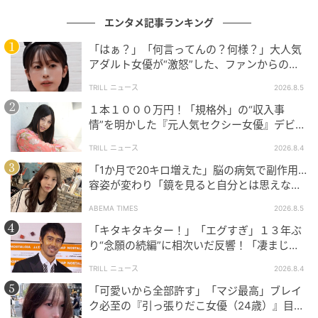
エンタメ記事ランキング
「はぁ？」「何言ってんの？何様？」大人気
アダルト女優が“激怒”した、ファンからの
【質問】とは
TRILL ニュース
2026.8.5
１本１０００万円！「規格外」の“収入事
情”を明かした『元人気セクシー女優』デビュ
ー作が“１０万本”を記録した逸材
TRILL ニュース
2026.8.4
「1か月で20キロ増えた」脳の病気で副作用…
容姿が変わり「鏡を見ると自分とは思えなか
った」壮絶な闘病生活明かす
ABEMA TIMES
2026.8.5
「キタキタキター！」「エグすぎ」１３年ぶ
り“念願の続編”に相次いだ反響！「凄まじく
面白い」“賞 総なめ”『伝説級ドラマ』
TRILL ニュース
2026.8.4
「可愛いから全部許す」「マジ最高」ブレイ
ク必至の『引っ張りだこ女優（24歳）』目が