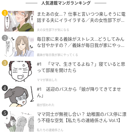
人気連載マンガランキング
またあの女…？ 仕事と言いつつ楽しそうに電
話する夫にイライラする／夫の女性部下が気
になる（1）【夫婦の危機 まんが】
夫の女性部下が気になる
毎日家に来る義妹がストレス…どうしてみん
な甘やかすの？／義妹が毎日我が家にやって
くる（1）【義父母がシンドイんです！ まん
義妹が毎日我が家にやってくる
が】
#1 「ママ、生きてるよね？」寝ていると思
って部屋を開けたら
ママが家出した
#1 送迎のバスから「娘が降りてきてませ
ん」
娘が拐われた
ママ同士が無視し合い？ 幼稚園のバス停に漂
う不穏な空気【私たちの連絡係さん Vol.1】
私たちの連絡係さん