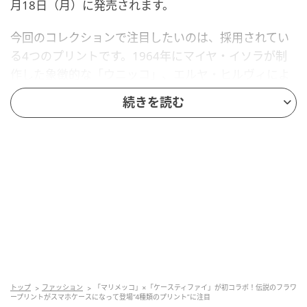
月18日（月）に発売されます。
今回のコレクションで注目したいのは、採用されてい
る4つのプリントです。1964年にマイヤ・イソラが制
作した象徴的な「ウニッコ」、エルヤ・ヒルヴィによ
る2024年の最新フローラルプリント「クカスタ クッカ
続きを読む
ーン」と「レッミッティ」、そして定番のマリメッコ
のロゴという顔ぶれ。マリメッコが1960年代から情熱
を注ぎ続けてきたフラワーパターンの歩みが、1つのコ
レクションにぎゅっと凝縮されています。
中でも目を引くのは、ウニッコの花の形をしたブレス
レットストラップ。スマートフォンを安全に持ち歩く
ためにデザインされたアイテムで、まるでアクセサリ
ーのような佇まいです。さらに、3Dのウニッコのエン
ブレムをあしらったグリップスタンドもラインアップ
トップ
ファッション
「マリメッコ」×「ケースティファイ」が初コラボ！伝説のフラワ
に加わっています
ープリントがスマホケースになって登場“4種類のプリント”に注目