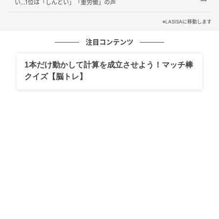
い…1位は「しんどい」「重労働」の声
※販売店舗は（CASETiFY OSAKA 心斎橋店、札幌
PARCO店、渋谷PARCO店、池袋PARCO店、新宿マル
※LASISAに移動します
イ店、ルクア大阪店、広島PARCO店、アミュプラザ博
注目コンテンツ
多店、名古屋タカシマヤゲートタワーモール店、ニュ
ウマン高輪店）
1本だけ動かして計算を成立させよう！マッチ棒
クイズ【脳トレ】
（LASISA編集部）
元記事で読む
次の記事
【ローソン】かわいさ「反則級」！《マリオ
ンクレープ×キティ》 クレープぬいぐるみ
チャーム（全3種）に、「全種そろえたい」
の記事をもっとみる