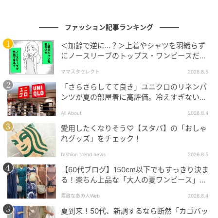
ファッション記事ランキング
＜加齢で逆に…？＞上着やシャツを羽織らず
にノースリーブのトップス・ワンピースだけ
で外出できる？
ママスタセレクト
2026.8.5
「さらさらしてて良き」ユニクロのリネンパ
ンツが夏の部屋着に高評価。冷えすぎない肌
触りが決め手
All About
2026.8.4
愛用したくなりそう♡【スタバ】の「おしゃ
れグッズ」をチェック！
fashion trend news
2026.8.5
【60代ブログ】150cm以下でもすっきり決ま
る！楽ちん上品な「大人の夏ワンピース」コ
ーデ６選
素敵なあの人Web
2026.8.4
夏到来！50代、新調するなら断然「カゴバッ