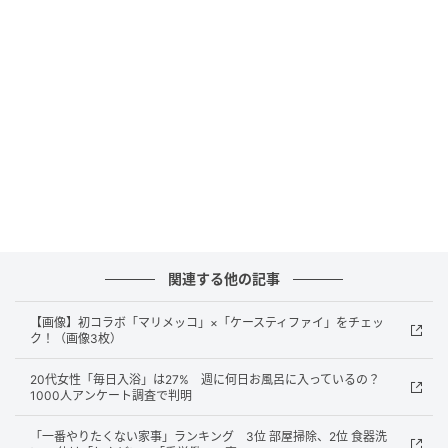
「クカスタ クッカーン」パターンのアクセサリーは、
ブラッシュピンク・スカイブルー・フォレストグリー
ンを組み合わせたミックスカラーと、ブラック・ホワ
イト・グレーを基調としたトーンの2種類で展開されま
す。鮮やかな色合いを楽しみたい人にも、シックにま
とめたい人にも対応できる幅広さがうれしいところで
す。
スマホケース（Apple・Samsung・Googleデバイスに
対応）は6450円〜、テックアクセサリーは5680円〜
関連する他の記事
となっています。
【画像】初コラボ「マリメッコ」×「ケースティファイ」をチェッ
商品の価格は全て税込み。ケースティファイ公式オン
ク！（画像3枚）
ラインストアでは2026年5月18日（月）日本時間17時
20代女性「毎日入浴」は27% 週に何日お風呂に入っているの？
より販売開始。実店舗では同日各店舗のオープン時間
1000人アンケート調査で判明
から購入できます。
「一番やりたくない家事」ランキング 3位 部屋掃除、2位 食器洗