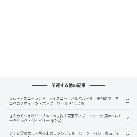
運営：株式会社TwiceUp
所在地：大阪府大阪市北区天神橋1丁目19-4 イサム
ビル1F
アクセス：地下鉄南森町駅・JR大阪天満宮駅から徒
歩3分
営業時間：11:00〜21:00（完全予約制）
定休日：不定休（土日祝営業）
リニューアルオープン：2026年5月1日（金）
Ambeeは大阪で男性専用のトータル美容ケアを提供す
関連する他の記事
るサロンです。
東京ディズニーランド「ディズニー・パルパルーザ」第6弾“ヴァネ
開業から1年間で積み重ねた利用者からの要望をもとに
ロペのスウィーツ・ポップ・ワールド”まとめ
施術スペースを拡大し、メニューラインナップを大幅
きらめくジュビリーブルーの世界！東京ディズニーシー25周年“スパ
に刷新します。
ークリング・ジュビリー”まとめ
完全個室・完全予約制というスタイルを引き継ぎなが
アナと雪の女王・塔の上のラプンツェル・ピーターパン！東京ディ