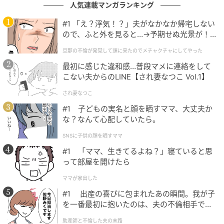
人気連載マンガランキング
肌や髪の状態に合わせたオーダーメイドのケアを、有
資格の女性スタッフが担当します。
#1 「え？浮気！？」夫がなかなか帰宅しない
ので、ふと外を見ると…→予期せぬ光景が！
｜旦那の不倫が発覚して頭に来たのでメチャ
旦那の不倫が発覚して頭に来たのでメチャクチャにしてやった
クチャにしてやった
最初に感じた違和感…普段マメに連絡をして
こない夫からのLINE【され妻なつこ Vol.1】
完全個室のまま広がる施術空間
され妻なつこ
#1 子どもの実名と顔を晒すママ、大丈夫か
な？なんて心配していたら。
SNSに子供の顔を晒すママ
#1 「ママ、生きてるよね？」寝ていると思
って部屋を開けたら
ママが家出した
#1 出産の喜びに包まれたあの瞬間。我が子
を一番最初に抱いたのは、夫の不倫相手でし
た。
助産師と不倫した夫の末路