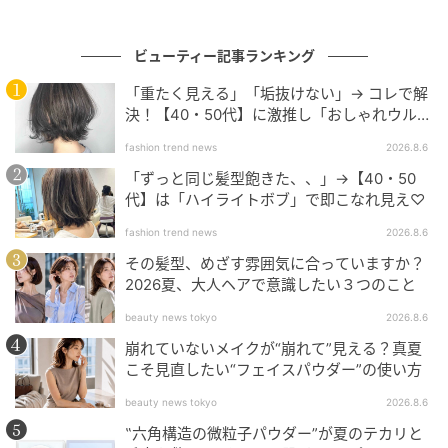
ビューティー記事ランキング
「重たく見える」「垢抜けない」→ コレで解
新店舗は施術ベッドを増設し、旧店舗より多くの予約
決！【40・50代】に激推し「おしゃれウル
枠を確保しています。
フ」
fashion trend news
2026.8.6
仕切られた個室空間は施術ベッドが1台ずつ独立してお
「ずっと同じ髪型飽きた、、」→【40・50
り、他の来客と視線が合うことがありません。
代】は「ハイライトボブ」で即こなれ見え♡
fashion trend news
2026.8.6
美容サロンへの来店が初めての男性でも、外部からの
その髪型、めざす雰囲気に合っていますか？
視線が届かない個室の環境で緊張なくケアを受けられ
2026夏、大人ヘアで意識したい３つのこと
ます。
beauty news tokyo
2026.8.6
崩れていないメイクが“崩れて”見える？真夏
こそ見直したい“フェイスパウダー”の使い方
beauty news tokyo
2026.8.6
フェイシャルケア・眉WAX・ラジオ波
‟六角構造の微粒子パウダー”が夏のテカリと