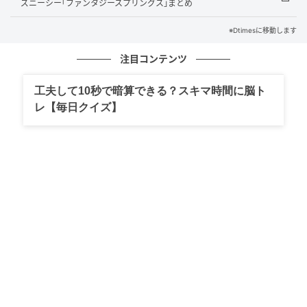
ズニーシー｢ファンタジースプリングス｣まとめ
ら、施術ベッド数を増やして予約が取りやすい環境に
しています。
※Dtimesに移動します
移転先は大阪市北区天神橋1丁目のイサムビル1Fです。
注目コンテンツ
地下鉄南森町駅とJR大阪天満宮駅の2路線2駅が徒歩3
工夫して10秒で暗算できる？スキマ時間に脳ト
レ【毎日クイズ】
分圏内に位置し、仕事帰りや週末の外出先からも気軽
に立ち寄れるロケーションです。
11:00〜21:00の営業時間で土日祝も稼働するため、平
日夜から週末まで幅広いスケジュールに対応していま
す。
従来の美容脱毛・ホワイトニング・ネイルケアに加
え、韓国式毛穴洗浄によるフェイシャルケア・眉
WAX・ラジオ波・無針注射を活用した育毛ケアが新た
に加わります。