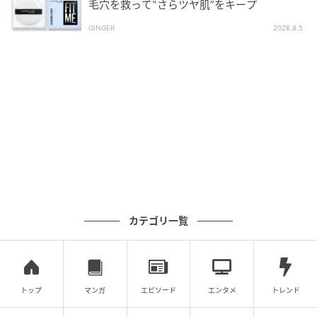
毛穴を救って‟さらツヤ肌”をキープ
GINGER
2026.8.5
韓国式の毛穴洗浄を採用したフェイシャルケアは、男
性特有の皮脂詰まりやキメのざらつきをオールハンド
の手技でクリアに整えます。
眉WAXは骨格に合わせた黄金比のデザインで理想の形
を作り、産毛まで一気に除去します。
整った眉が顔全体の印象を引き締め、仕事や対面の場
面での清潔感を際立たせます。
ラジオ波は顔のフェイスライン引き締めと全身のコリ
カテゴリ一覧
ほぐしを1回の施術で兼ねるメニューです。
トップ
マンガ
エピソード
エンタメ
トレンド
最新の無針注射育毛ケア