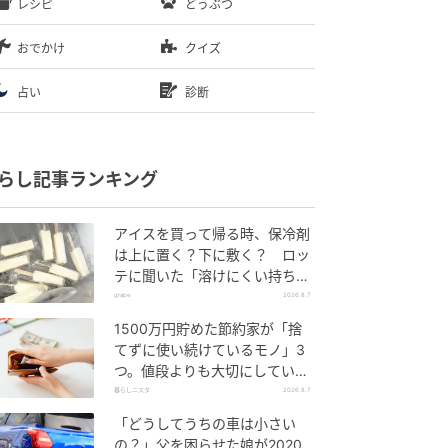
レシピ
どうぶつ
おでかけ
クイズ
占い
診断
らし記事ランキング
アイスを買って帰る時、保冷剤
は上に置く？下に敷く？ ロッ
テに聞いた「溶けにくい持ち帰
り方」
grape
2026.8.7
1500万円貯めた節約家が「捨
てずに使い続けているモノ」3
つ。値段よりも大切にしている
こと
暮らしニスタ
2026.8.7
「どうしてうちの車は小さい
の？」父を困らせた娘が2020