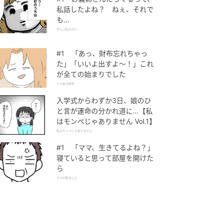
私話したよね？ ねぇ、それで
も…
ぜんぶ私のせい
#1 「あっ、財布忘れちゃっ
た」「いいよ出すよ〜！」これ
が全ての始まりでした
ママ友の財布
入学式からわずか3日、娘のひ
と言が運命の分かれ道に…【私
はモンペじゃありません Vol.1】
私はモンペじゃありません
#1 「ママ、生きてるよね？」
寝ていると思って部屋を開けた
ら
ママが家出した