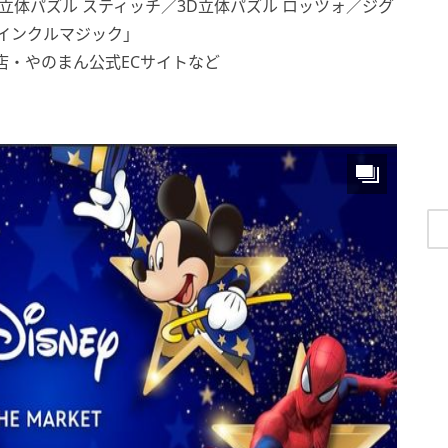
立体パズル スティッチ／3D立体パズル ロッツォ／ジグ
インクルマジック」
店・やのまん公式ECサイトなど