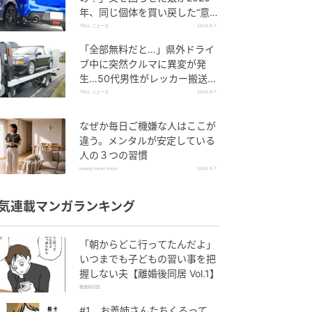
年、同じ個体を買い戻した“意外
なワケ”
TRILL ニュース
2026.8.7
「全部無料だと…」県外ドライ
ブ中に突然クルマに異変が発
生…50代男性がレッカー搬送で
思い知った“誤算”
TRILL ニュース
2026.8.7
なぜか毎日ご機嫌な人はここが
違う。メンタルが安定している
人の３つの習慣
beauty news tokyo
2026.8.7
気連載マンガランキング
「朝からどこ行ってたんだよ」
いつまでも子どもの習い事を把
握しない夫【離婚後同居 Vol.1】
離婚後同居
#1 お義姉さんたちくるって、