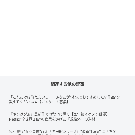
彼らは富豪のみを標的とし、決して人を傷つけず、雲
のように現れては霧のように消え去ることから「雲霧
一党」と呼ばれています。その首領を務めるのが、希
代の盗賊である
雲霧仁左衛門（中井貴一）
です。
第2シリーズでは、雲霧一党と火付盗賊改方の
安部式部
（國村隼）
による攻防が、より壮大なスケールで繰り
広げられます。巧妙な罠を仕掛ける火盗改に対し、仁
左衛門たちはその裏をかき、さらに安部がその一歩先
を読むという、息を呑むような心理戦が展開されま
す。
関連する他の記事
今作の大きな焦点となるのは、仁左衛門の秘められた
「これだけは教えたい…！」あなたが“本気でおすすめしたい作品”を
教えてください🔥【アンケート募集】
過去。彼がかつて武士の身分を捨て、あえて盗賊の道
を選ばなければならなかった切実な事情が次第に明ら
『キングダム』最新作で“鮮烈”に輝く【国宝級イケメン俳優】
Netflix“全世界２位”の偉業を遂げた「規格外」の逸材
かになります。すべてを投げうってでも成し遂げよう
とする、
仁左衛門の真の目的と男の本懐
とは―。
累計興収“５００億”超え『国民的シリーズ』"最新作決定”に「キタ