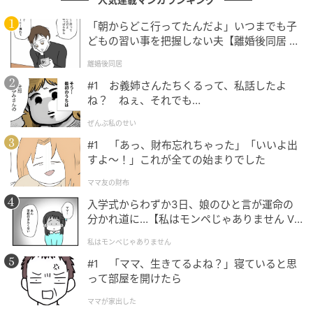
そんな本作は放送終了後も、その余韻とクオリティの
高さから、多くのファンが物語との再会を切望し続け
「朝からどこ行ってたんだよ」いつまでも子
どもの習い事を把握しない夫【離婚後同居 Vo
てきました。SNS上では「再放送して欲しい…」「再放
l.1】
送希望！」といった熱いリクエストが絶えず発信され
離婚後同居
ており、どれだけ本作が愛されているかが伺えます。
#1 お義姉さんたちくるって、私話したよ
そのなかで、
2026年5月17日からNHKBSプレミアム
ね？ ねぇ、それでも…
4Kでの再放送が決定
（※2026年6月23日からNHKBSで
ぜんぶ私のせい
も再放送）しており、SNSでは「NHK様マジでありが
#1 「あっ、財布忘れちゃった」「いいよ出
とう」「キタァァァ」「嬉しすぎて悲鳴」「嬉しゅう
すよ〜！」これが全ての始まりでした
ござんす！」「本気で待ってた！」といった歓喜の声
ママ友の財布
が続出。蘇る雲霧一党の鮮やかな手口と、火付盗賊改
入学式からわずか3日、娘のひと言が運命の
方との緊張感あふれる対決を再び堪能できる機会に、
分かれ道に…【私はモンペじゃありません Vo
多くの視聴者が熱い視線を注いでいます。
l.1】
私はモンペじゃありません
#1 「ママ、生きてるよね？」寝ていると思
って部屋を開けたら
「艶やかで美しい」重厚なキャストの中で輝
く内山理名の好演
ママが家出した