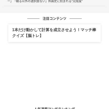
ー」「観る以外の選択肢ない」邦画史に刻まれる“完成度”
「クオリティ高すぎ」圧倒的な完成度で描か
注目コンテンツ
れる痛快な盗賊の美学※ネタバレあり
1本だけ動かして計算を成立させよう！マッチ棒
故・池波正太郎さんの不朽の名作を実写化した時代劇
クイズ【脳トレ】
ドラマ『雲霧仁左衛門2』は、稀代の大盗賊・雲霧仁左
衛門率いる一党と、彼らを追う火付盗賊改方との手に
汗握る知略の攻防を描いた本格時代劇です。中井貴一
さん演じる仁左衛門の底知れぬカリスマ性と、江戸の
情緒を見事に再現した重厚な映像美は、まさに大人も
唸る極上のエンターテインメントとして完成されてい
ます。SNSでは
「流石NHK」「名作！！」「クオリテ
ィ高すぎ」「異常な面白さ」
といった称賛の声が数多
く寄せられているように、時代劇ファンのみならず幅
広い視聴者を魅了しました。
人気連載マンガランキング