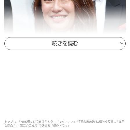
続きを読む
スウィートパワーファン感謝祭 内山理名（C）SANKEI
作品名（放送局）：ドラマ
『雲霧仁左衛門2』
（NHK BS）
放送期間：2015年2月6日～3月27日
あらすじ
享保年間、江戸から上方までを舞台に、鮮やかな手口
トップ
「NHK様マジでありがとう」「キタァァァ」“待望の再放送”に相次ぐ反響…「異常
で大金を奪う盗賊の一味が世間を騒がせていました。
な面白さ」“驚異の完成度”で魅せる『傑作ドラマ』