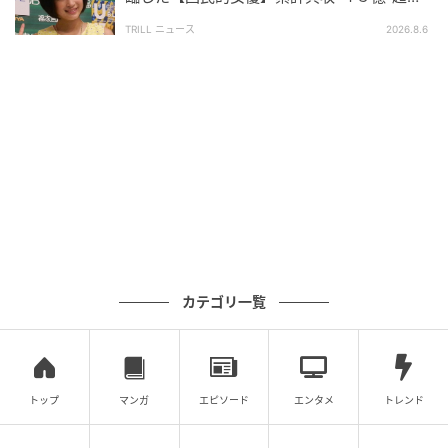
本作の奥深さを底上げする要因となりました。
え！偉業を遂げた「天才的」逸材
TRILL ニュース
2026.8.6
そんなドラマ『雲霧仁左衛門2』は、2026年5月17日
からNHKBSプレミアム4Kでの再放送が決定していま
す。今なお多くの視聴者から愛される本作、機会があ
れば、ぜひご覧ください。
ライター：天木拓海
映画・アニメ・ドラマなど、エンタメ作品を観ること
を趣味としているライター。エンタメ関連のテーマを
中心に、作品考察記事/コラム記事などを手掛ける。
カテゴリ一覧
※記事は執筆時点の情報です
次の記事
トップ
マンガ
エピソード
エンタメ
トレンド
#1 子どもの実名と顔を晒すママ、大丈夫か