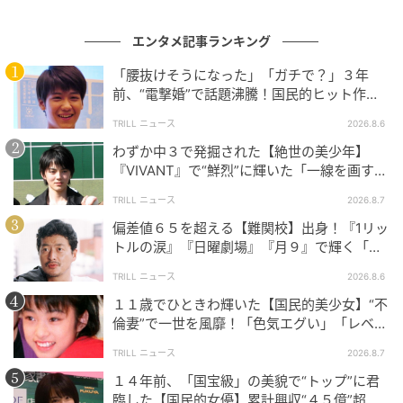
ドラマ『雲霧仁左衛門2』では、静かなる威厳を漂わせ
エンタメ記事ランキング
る中井貴一さんをはじめ、宿敵を演じる國村隼さんの
「腰抜けそうになった」「ガチで？」３年
底知れぬ凄みの演技合戦が見どころです。さらには柄
前、“電撃婚”で話題沸騰！国民的ヒット作
本佑さん、手塚とおるさん、遠藤久美子さんといっ
『逃げ恥』で異彩放った【国宝級イケメン】
TRILL ニュース
2026.8.6
た、
実力派の共演は圧巻の一言
。一人ひとりが役の背
わずか中３で発掘された【絶世の美少年】
後にある人生までをも体現し、一瞬の視線の交錯や静
『VIVANT』で“鮮烈”に輝いた「一線を画す」
寂が物語の品格を高いレベルへと押し上げています。
イケメン俳優
TRILL ニュース
2026.8.7
そんな実力派キャストのなかで、一際輝く存在感を放
偏差値６５を超える【難関校】出身！『1リッ
トルの涙』『日曜劇場』『月９』で輝く「別
っていたのが
仁左衛門の側近として「七化け」の異名
格」の名優
をとるお千代を演じた内山理名さん
です。ある時は気
TRILL ニュース
2026.8.6
品あふれる武家の娘、ある時は妖艶な町娘と、変幻自
１１歳でひときわ輝いた【国民的美少女】“不
在に姿を変えて任務を全うする内山さんの姿は、冷徹
倫妻”で一世を風靡！「色気エグい」「レベ
チ」日本中を虜にする『美人女優』
な盗賊の世界において鮮やかな彩りを添えています。
TRILL ニュース
2026.8.7
SNSでは「立ち姿さえ綺麗」「凛々しい」「本当に艶
１４年前、「国宝級」の美貌で“トップ”に君
やかで美しい」という感嘆のレビューが溢れており、
臨した【国民的女優】累計興収“４５億”超