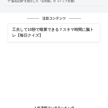
※Google Geminiにて作成（イメージ）
で“最高記録”を樹立した「反則級」の【トップ女優】
交際から
約5年後の2020年6月1日、二人は都内の区役
所に婚姻届を提出
。世界が新型コロナウイルスの感染
注目コンテンツ
拡大という未曾有の危機に直面するなか、連名で発表
工夫して10秒で暗算できる？スキマ時間に脳ト
された文書には、次のような強い責任感と覚悟が綴ら
レ【毎日クイズ】
れていました。
世界中が大変な状況になり、このような時に結婚をすべきか迷
いもございましたが、お互いを支え合いながら共にこの危機を
乗り越え、より一層俳優業に邁進して参りたいと決意致しまし
た
出典：生田斗真・清野菜名連名コメントより（2020年6月5日）
当時、生田さんは35歳、清野さんは25歳。10歳の年齢
差はありましたが、一人の俳優として、そして一人の
人気連載マンガランキング