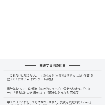
の先輩・後輩という間柄での共演で、この出会いをき
っかけに二人は交際をスタートさせました。
5年の時を経てついに結婚…強い責任感と覚悟
が伝わる入籍発表
関連する他の記事
「これだけは教えたい…！」あなたが“本気でおすすめしたい作品”を
教えてください🔥【アンケート募集】
累計興収“５００億”超え『国民的シリーズ』"最新作決定”に「キタ
ー」「観る以外の選択肢ない」邦画史に刻まれる“完成度”
中１で「どこに行ってもスカウトされた」異次元の美少女『silent』