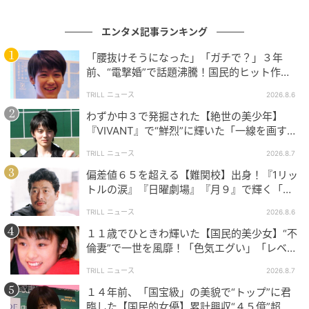
結婚後、お二人の私生活はベールに包まれている部分
も多いですが、時折語られるエピソードからは、互い
エンタメ記事ランキング
に協力し合う理想的な関係性が透けて見えます。家事
「腰抜けそうになった」「ガチで？」３年
について生田さんは、
2021年に放送されたトーク番組
前、“電撃婚”で話題沸騰！国民的ヒット作
『ボクらの時代』で意外な弱点を明かしました
。
『逃げ恥』で異彩放った【国宝級イケメン】
TRILL ニュース
2026.8.6
わずか中３で発掘された【絶世の美少年】
『VIVANT』で“鮮烈”に輝いた「一線を画す」
掃除も好きだし、洗濯も好きだし、洗い物も好きだし。料理だ
イケメン俳優
けが苦手なんで
TRILL ニュース
2026.8.7
偏差値６５を超える【難関校】出身！『1リッ
出典：フジテレビ系『ボクらの時代』（2021年11月14日放送）
トルの涙』『日曜劇場』『月９』で輝く「別
格」の名優
TRILL ニュース
2026.8.6
身の回りのことは完璧にこなせるものの、料理だけは
１１歳でひときわ輝いた【国民的美少女】“不
パートナーの力を借りたいというチャーミングな一面
倫妻”で一世を風靡！「色気エグい」「レベ
を見せた生田さん。お互いに家事は分担しつつも、清
チ」日本中を虜にする『美人女優』
TRILL ニュース
2026.8.7
野さんは料理で生田さんの胃袋をガッチリと掴んでい
１４年前、「国宝級」の美貌で“トップ”に君
るのかもしれません。
臨した【国民的女優】累計興収“４５億”超