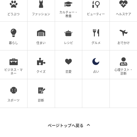
ど、まさに「俳優」という枠を超えたアーティストと
しての進化が止まりません。
カルチャー・
どうぶつ
ファッション
ビューティー
ヘルスケア
教養
一方の清野菜名さんも、圧巻の存在感で数々の話題作
を牽引しています。2025年放送の主演ドラマ
『119エ
マージェンシーコール』
シリーズでは、消防局の通信
暮らし
住まい
レシピ
グルメ
おでかけ
指令センターの指令管制員という新境地を開拓。映画
界でも、2026年5月公開の
『箱の中の羊』
をはじめ、7
月公開の
『キングダム 魂の決戦』
では人気キャラクタ
ビジネス・マ
心理テスト・
クイズ
恋愛
占い
ー・羌瘣役として続投。さらに12月には、
ネー
診断
『SUKIYAKI 上を向いて歩こう』
も公開予定。また、
ディズニー＆ピクサー作品
『星つなぎのエリオ』
での
声の出演など、ジャンルを問わず放たれる清野さんの
スポーツ
診断
輝きは、多くの観客を魅了し続けています。
「俳優業に邁進して参りたい」。あの初夏に誓った言
ページトップへ戻る
葉通り、二人は今、
公私ともに最高のバディ
として、