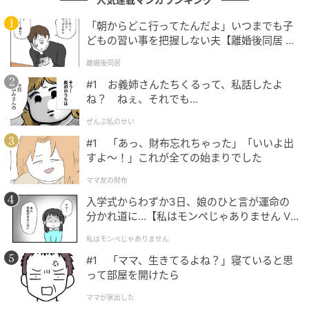
人間としてリスペクトし合う二人の関係は、理想の夫
「朝からどこ行ってたんだよ」いつまでも子
婦そのもの。芸能界きってのビッグカップル誕生のニ
どもの習い事を把握しない夫【離婚後同居 Vo
ュースに、SNSでは
「ビッグカップルすぎ」「とてもお
l.1】
似合い」「おめでとうございます！」「お幸せに！」
離婚後同居
といった祝福コメントが溢れました。
#1 お義姉さんたちくるって、私話したよ
ね？ ねぇ、それでも…
一方で、
「生田斗真と結婚はズルい」「勝ち組すぎな
ぜんぶ私のせい
い…？」「清野菜名を嫁にしたい人生だった…」「生
#1 「あっ、財布忘れちゃった」「いいよ出
田斗真が羨ましい」「ショックで倒れそう」「え、び
すよ〜！」これが全ての始まりでした
っくり…」
といった嘆きの声も寄せられるほど。それ
ママ友の財布
ほどまでに、二人の結婚発表は大きな話題となりまし
入学式からわずか3日、娘のひと言が運命の
た。
分かれ道に…【私はモンペじゃありません Vo
l.1】
私はモンペじゃありません
#1 「ママ、生きてるよね？」寝ていると思
「料理以外は全部好き」 生田斗真が明かした
って部屋を開けたら
意外な弱点と等身大の夫婦像
ママが家出した