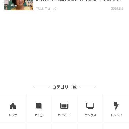
え！偉業を遂げた「天才的」逸材
2022年に待望の第一子が誕生し、母親となった清野さ
TRILL ニュース
2026.8.6
んは、より包容力のある自然体な雰囲気を身に纏っ
て、ファンを魅了しているようです。
俳優として、唯一無二の存在へ
現在、お二人は家庭を大切にしながらも、表現者とし
てさらなる活躍を見せています。
生田斗真さんは、2025年2月には主演を務めたNetflix
カテゴリ一覧
映画
『Demon City 鬼ゴロシ』
が配信され、同年6月
には劇団☆新感線の主演舞台を映画化した映画
『ゲキ×
シネ「バサラオ」』
が公開。さらに、芸能生活30周年
の節目となる2026年1月には、デジタルシングル
『ス
トップ
マンガ
エピソード
エンタメ
トレンド
ーパーロマンス』
で本格的に歌手デビューを果たすな