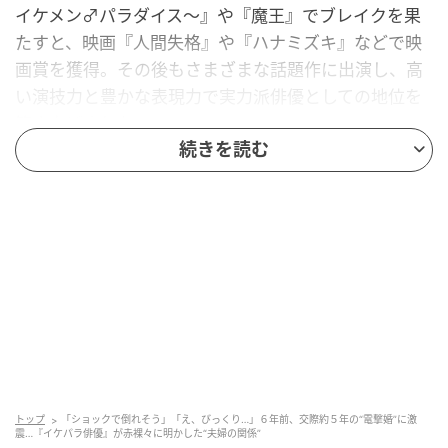
イケメン♂パラダイス〜』や『魔王』でブレイクを果
たすと、映画『人間失格』や『ハナミズキ』などで映
画賞を獲得。その後もさまざまな話題作に出演し、高
い演技力と豊かな表現力で実力派俳優としての地位を
築き上げました。
続きを読む
一方の清野菜名さんは、
2007年にファッション誌『ピ
チレモン』の専属モデルとして芸能界デビュー
。2011
年頃に女優活動を開始すると、映画『TOKYO TRIBE』
での体当たりの演技で「36回ヨコハマ映画祭」最優秀
新人賞を受賞。類まれな身体能力を駆使したキレキレ
のアクションによって、アクション俳優としてもその名
を轟かせました。
そんな、共にひたむきに俳優の道を歩んできた
二人の
運命が重なったのが、2015年のTBS系ドラマ『ウロボ
トップ
「ショックで倒れそう」「え、びっくり…」６年前、交際約５年の“電撃婚”に激
ロス〜この愛こそ、正義。』
でした。劇中では警察官
震…『イケパラ俳優』が赤裸々に明かした“夫婦の関係”