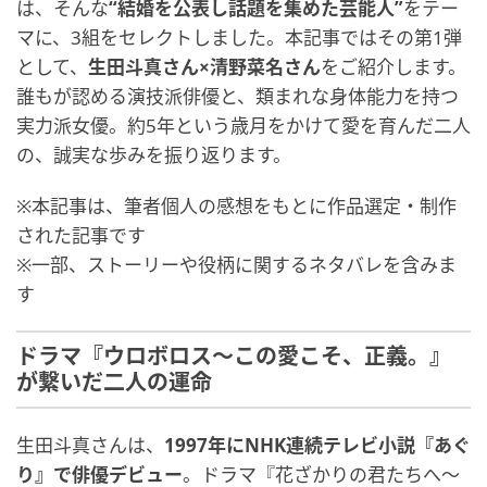
は、そんな
“結婚を公表し話題を集めた芸能人”
をテー
マに、3組をセレクトしました。本記事ではその第1弾
として、
生田斗真さん×清野菜名さん
をご紹介します。
誰もが認める演技派俳優と、類まれな身体能力を持つ
実力派女優。約5年という歳月をかけて愛を育んだ二人
の、誠実な歩みを振り返ります。
※本記事は、筆者個人の感想をもとに作品選定・制作
された記事です
※一部、ストーリーや役柄に関するネタバレを含みま
す
ドラマ『ウロボロス～この愛こそ、正義。』
が繋いだ二人の運命
生田斗真さんは、
1997年にNHK連続テレビ小説『あぐ
り』で俳優デビュー
。ドラマ『花ざかりの君たちへ〜