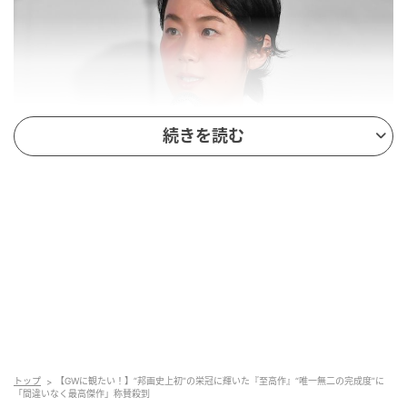
続きを読む
映画「余命１０年」ジャパンプレミア 黒木華 (C)SANKEI
作品名（配給）：映画『浅田家！』
（東宝）
公開日：2020年10月2日
あらすじ
幼いころに父からカメラを譲り受けた
浅田政志（二宮
トップ
【GWに観たい！】“邦画史上初”の栄冠に輝いた『至高作』“唯一無二の完成度”に
「間違いなく最高傑作」称賛殺到
和也）
は、昔から写真を撮ることが大好きでした。彼