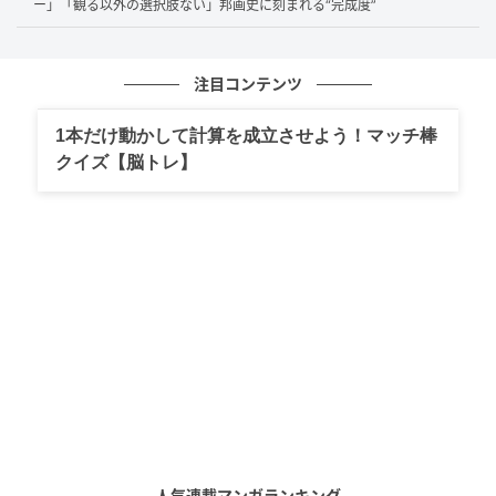
ー」「観る以外の選択肢ない」邦画史に刻まれる“完成度”
映画『浅田家！』は、実在の写真家・
浅田政志さんの
注目コンテンツ
半生をもとにしたヒューマンドラマ
です。家族全員で
「なりきり写真」を撮るユニークな家族の姿と、東日
1本だけ動かして計算を成立させよう！マッチ棒
本大震災の被災地で泥だらけになった写真を洗うボラ
クイズ【脳トレ】
ンティア活動を通じて、「写真とは何か」「家族の絆
とは何か」を真正面から描いたストーリーが魅力。前
半のユーモラスで温かな展開から、後半の震災という
重いテーマへの移行が、観客の心を激しく揺さぶりま
す。SNSでは「思い出すだけで泣けてくる」「笑えて泣
けて感動して考えさせられた」「温かさのある映画」
「何回泣いたか分からない」といった声が寄せられて
いるように、
多くの視聴者に深い感動と共感
をもたら
しました。
また、本作の感動を支えているのは、
主演の二宮和也
人気連載マンガランキング