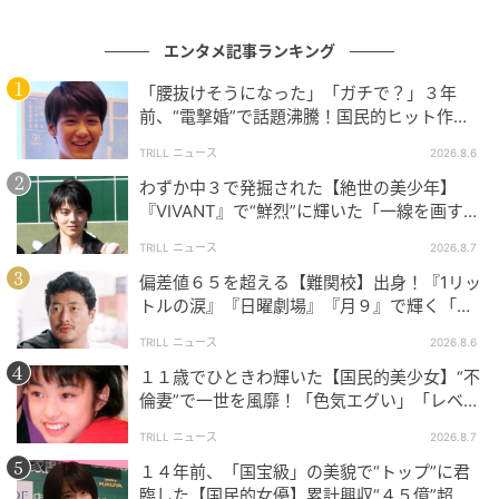
時を経てもなお、
観客の心を温かく包み込む一作
とし
て愛されています。何気ない日常の尊さを、時に微笑
エンタメ記事ランキング
ましく、時に胸が締め付けられるような慈しみで描か
「腰抜けそうになった」「ガチで？」３年
れた構成は、世代を問わず多くの人々の共感を呼びま
前、“電撃婚”で話題沸騰！国民的ヒット作
した。SNSでは「間違いなく最高傑作」「たくさんの
『逃げ恥』で異彩放った【国宝級イケメン】
TRILL ニュース
2026.8.6
人に観てもらいたい」「本当に名作だった」といった
わずか中３で発掘された【絶世の美少年】
感動の声が今もなお溢れています。
『VIVANT』で“鮮烈”に輝いた「一線を画す」
イケメン俳優
そんな感動の「家族」の物語は国境を越え、ポーラン
TRILL ニュース
2026.8.7
ドで開催された「第36回ワルシャワ国際映画祭」では
偏差値６５を超える【難関校】出身！『1リッ
アジア映画の中から、最も優れた作品に贈られる
最優
トルの涙』『日曜劇場』『月９』で輝く「別
格」の名優
秀アジア映画賞（NETPAC賞）を見事獲得
。同映画祭
TRILL ニュース
2026.8.6
において、邦画作品がこの賞を手にするのは史上初と
１１歳でひときわ輝いた【国民的美少女】“不
いう快挙でした。この報せが届いた際、SNS上では
倫妻”で一世を風靡！「色気エグい」「レベ
チ」日本中を虜にする『美人女優』
「おめでとう〜！」「素晴らしいですー！」「流石で
TRILL ニュース
2026.8.7
す！」といった、祝福と誇りに満ちたコメントが相次
１４年前、「国宝級」の美貌で“トップ”に君
ぎました。
臨した【国民的女優】累計興収“４５億”超