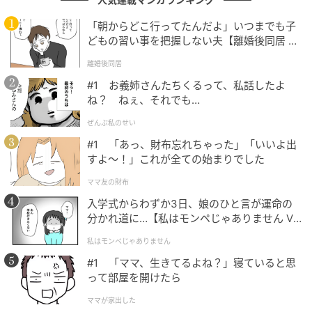
さんと、その幼馴染役を演じた黒木華さんによる息の
合った演技
です。自由奔放ながらもどこか憎めない政
「朝からどこ行ってたんだよ」いつまでも子
志と、彼を厳しくも深い愛で支え続ける若奈という関
どもの習い事を把握しない夫【離婚後同居 Vo
l.1】
係性を、2人は非常に自然な空気感で表現しました。
離婚後同居
SNSでは「演技の波長がとても合ってた」「相性のよ
#1 お義姉さんたちくるって、私話したよ
さが凄い」といった絶賛のレビューが相次いでいま
ね？ ねぇ、それでも…
す。特に黒木華さんの演技は、その繊細かつ芯の強い
ぜんぶ私のせい
存在感が認められ、
「第44回日本アカデミー賞」
にて
#1 「あっ、財布忘れちゃった」「いいよ出
最優秀助演女優賞を受賞。日本映画界を代表する2人に
すよ〜！」これが全ての始まりでした
よる、心に深く刻まれる名演となりました。
ママ友の財布
入学式からわずか3日、娘のひと言が運命の
分かれ道に…【私はモンペじゃありません Vo
「流石です」邦画史上初の快挙達成にファン
l.1】
歓喜…GWのおうち時間で観たい一作
私はモンペじゃありません
#1 「ママ、生きてるよね？」寝ていると思
って部屋を開けたら
二宮和也さんが主演を務め、ユニークな家族の姿を等
身大の温度感で演じた映画『浅田家！』は、公開から
ママが家出した