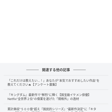
は家族を巻き込み、消防士や大食い選手権といった、
それぞれがなりたかった職業になりきった姿を撮影し
ます。このユニークな家族写真が、写真界の芥川賞と
言われる木村伊兵衛写真賞を受賞し、写真家として軌
道に乗り始めたころ、東日本大震災が発生しました。
被災地に向かった政志は、大切なものを失った人々を
前に、写真家としての自分に何ができるのか悩みま
す。そんななか、津波で汚れた写真を1枚1枚洗って返
すボランティアの人々と出会い、持ち主の笑顔に触れ
関連する他の記事
ることで写真の力を信じられるようになりました。そ
こへ、震災で父親を亡くした1人の少女が現れ、
家族写
「これだけは教えたい…！」あなたが“本気でおすすめしたい作品”を
真を撮ってほしいという願いを彼に伝える
のでした
教えてください🔥【アンケート募集】
―。
『キングダム』最新作で“鮮烈”に輝く【国宝級イケメン俳優】
Netflix“全世界２位”の偉業を遂げた「規格外」の逸材
累計興収“５００億”超え『国民的シリーズ』"最新作決定”に「キタ
映画『浅田家！』の見どころ※ネタバレあり