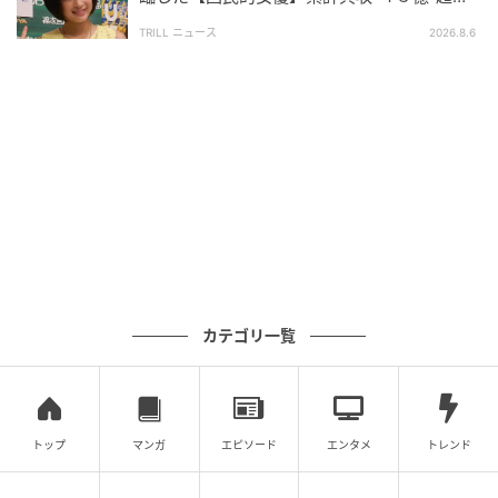
え！偉業を遂げた「天才的」逸材
TRILL ニュース
2026.8.6
映画『浅田家！』を観たことがない方、また本記事を
読んで興味を持っていただけた方は、
“家族写真から始
まる愛の物語”
をGWのおうち時間でぜひご覧くださ
い！
ライター：天木拓海
映画・アニメ・ドラマなど、エンタメ作品を観ること
を趣味としているライター。エンタメ関連のテーマを
中心に、作品考察記事/コラム記事などを手掛ける。
カテゴリ一覧
※記事は執筆時点の情報です
次の記事
#1 「ママ、生きてるよね？」寝ていると思
トップ
マンガ
エピソード
エンタメ
トレンド
って部屋を開けたら