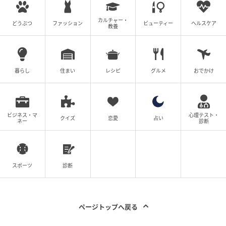
の記事をもっとみる
カルチャー・
どうぶつ
ファッション
ビューティー
ヘルスケア
教養
暮らし
住まい
レシピ
グルメ
おでかけ
ビジネス・マ
心理テスト・
クイズ
恋愛
占い
ネー
診断
スポーツ
診断
ページトップへ戻る