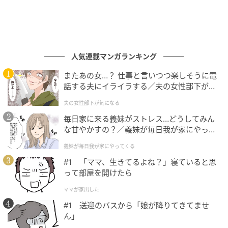
人気連載マンガランキング
またあの女…？ 仕事と言いつつ楽しそうに電
話する夫にイライラする／夫の女性部下が気
になる（1）【夫婦の危機 まんが】
夫の女性部下が気になる
熟成牛サーロインと豚肉のブロシェット
毎日家に来る義妹がストレス…どうしてみん
メインは、熟成牛のサーロインや豚肉の味わいを楽し
な甘やかすの？／義妹が毎日我が家にやって
くる（1）【義父母がシンドイんです！ まん
める串焼き料理、「熟成牛サーロインと豚肉のブロシ
義妹が毎日我が家にやってくる
が】
ェット」。竹富島醤油のもろみやハーブ、シークワー
#1 「ママ、生きてるよね？」寝ていると思
サーが香るソースを合わせ、土地の個性と多様な文化
って部屋を開けたら
が交差する味わいを楽しめる。
ママが家出した
#1 送迎のバスから「娘が降りてきてませ
ん」