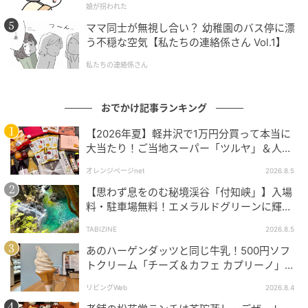
娘が拐われた
ママ同士が無視し合い？ 幼稚園のバス停に漂
う不穏な空気【私たちの連絡係さん Vol.1】
私たちの連絡係さん
おでかけ記事ランキング
【2026年夏】軽井沢で1万円分買って本当に
大当たり！ご当地スーパー「ツルヤ」＆人気
店のお土産ベスト5【夏のお出かけ】
ピーチパインのシブースト タルト仕立て
オレンジページnet
2026.8.5
【思わず息をのむ秘境渓谷「付知峡」】入場
コースを締めくるデザートは、「ピーチパインのシブ
料・駐車場無料！エメラルドグリーンに輝く
ースト タルト仕立て」。春に旬を迎えるピーチパイン
水面はまるで絵画のよう｜岐阜県中津川市
TABIZINE
2026.8.5
のソテーに、さんぴん茶（ジャスミン茶）が香るシブ
あのハーゲンダッツと同じ牛乳！500円ソフ
ーストと黒糖アイスを重ねた、見た目も味わいも華や
トクリーム「チーズ＆カフェ カプリーノ」
かな一品だ。
【すすきの】
リビングWeb
2026.8.4