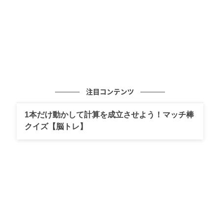
注目コンテンツ
鰹と牛肉のミキュイ 焼きトマトソース
1本だけ動かして計算を成立させよう！マッチ棒
前菜には、旬の鰹と牛肉を用いた「鰹と牛肉のミキュ
クイズ【脳トレ】
イ 焼きトマトソース」を用意。ミキュイの断面やハー
ブ、焼きトマトのソースが織りなす鮮やかな赤は、春
に満開を迎える「デイゴ」の花を思わせる。