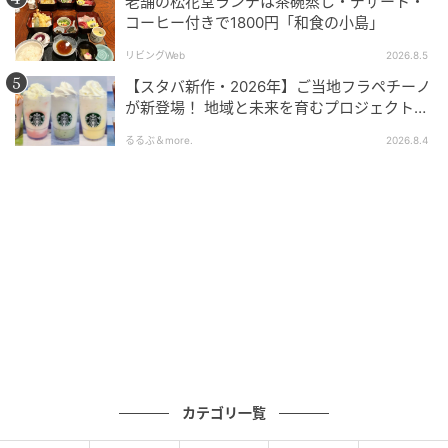
老舗の松花堂ランチは茶碗蒸し・デザート・
コーヒー付きで1800円「和食の小島」
リビングWeb
2026.8.5
【スタバ新作・2026年】ご当地フラペチーノ
が新登場！ 地域と未来を育むプロジェクト
「STARBUCKS JIMOTO PROGRAM」が青
るるぶ＆more.
2026.8.4
森・群馬・沖縄で始動。6種類を飲んで実食
レポート
料理を味わうのは、大きな窓から島の自然を望む開放
的なダイニング。夕暮れには空が赤く染まり、夜には
「星空保護区」にも認定された八重山の星空が広が
る。
カテゴリ一覧