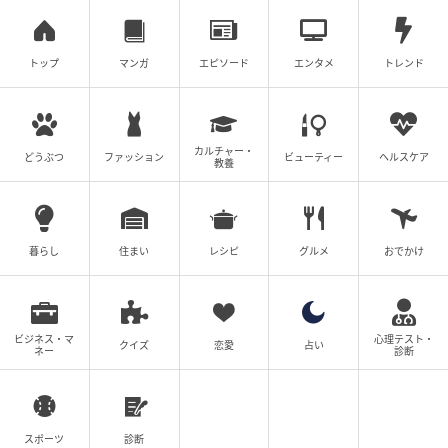
トップ
マンガ
エピソード
エンタメ
トレンド
カルチャー・
どうぶつ
ファッション
ビューティー
ヘルスケア
教養
暮らし
住まい
レシピ
グルメ
おでかけ
星のや竹富島 客室
料理だけでなく、島の時間や風景をも感じる食体験。
この地でしか味わえない春のガストロノミーを、ゆっ
ビジネス・マ
心理テスト・
クイズ
恋愛
占い
たりと堪能したい。
ネー
診断
スポーツ
診断
◆星のや竹富島「島テロワール」2026年春メニュー