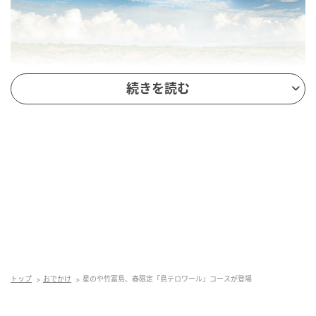
続きを読む
星のや竹富島 全体イメージ
本コースは、沖縄で“うりずん”と呼ばれる、エネルギ
ーが満ちる春をテーマに構成。竹富島独自の自然や暮
らしから生まれる「島テロワール」をコンセプトに、
フレンチなどの技法を取り入れた4品の料理が並ぶ。
トップ
おでかけ
星のや竹富島、春限定「島テロワール」コースが登場