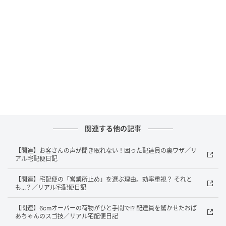
関連する他の記事
【関連】お客さんの声が聞き取れない！困った配達員の裏ワザ／リ
アル宅配便日記
【関連】宅配便の「営業所止め」を選ぶ理由。効率重視？ それと
も...？／リアル宅配便日記
【関連】6cmオーバーの荷物がひと手間で!? 配達員を驚かせたおば
あちゃんのスゴ技／リアル宅配便日記