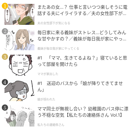
またあの女…？ 仕事と言いつつ楽しそうに電
話する夫にイライラする／夫の女性部下が気
になる（1）【夫婦の危機 まんが】
夫の女性部下が気になる
毎日家に来る義妹がストレス…どうしてみん
な甘やかすの？／義妹が毎日我が家にやって
くる（1）【義父母がシンドイんです！ まん
義妹が毎日我が家にやってくる
が】
#1 「ママ、生きてるよね？」寝ていると思
って部屋を開けたら
ママが家出した
#1 送迎のバスから「娘が降りてきてませ
ん」
娘が拐われた
ママ同士が無視し合い？ 幼稚園のバス停に漂
う不穏な空気【私たちの連絡係さん Vol.1】
私たちの連絡係さん