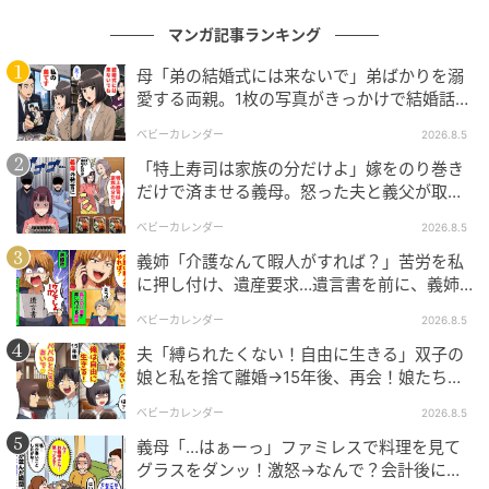
マンガ記事ランキング
母「弟の結婚式には来ないで」弟ばかりを溺
愛する両親。1枚の写真がきっかけで結婚話が
なくなったワケ
ベビーカレンダー
2026.8.5
「特上寿司は家族の分だけよ」嫁をのり巻き
だけで済ませる義母。怒った夫と義父が取っ
た行動とは
ベビーカレンダー
2026.8.5
義姉「介護なんて暇人がすれば？」苦労を私
に押し付け、遺産要求…遺言書を前に、義姉
が顔面蒼白のワケ
ベビーカレンダー
2026.8.5
夫「縛られたくない！自由に生きる」双子の
娘と私を捨て離婚→15年後、再会！娘たち
「あんた誰？」論破された元夫は
ベビーカレンダー
2026.8.5
義母「…はぁーっ」ファミレスで料理を見て
グラスをダンッ！激怒→なんで？会計後に知