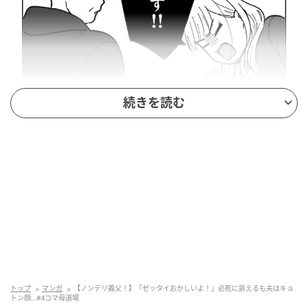
続きを読む
出典：select.mamastar.jp
話にならない夫
トップ
マンガ
【ノンデリ義父！】「ゼッタイおかしいよ！」必死に訴えるも夫はキョ
トン顔…#4コマ母道場