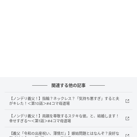
出典：select.mamastar.jp
関連する他の記事
【ノンデリ義父！】指輪？ネックレス？「気持ち悪すぎ」すると夫
がキレた！＜第10話＞#4コマ母道場
【ノンデリ義父！】両親を尊敬するステキな彼。と、結婚します！
幸せすぎる～＜第1話＞#4コマ母道場
【義父「令和の出産祝い、薄情だ」】嫁姑問題とはなんぞ？良好な