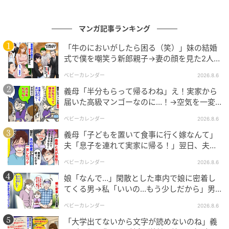
【編集部コメント】
あーーもう！ これだからこじれるんですってば！ トモ
マンガ記事ランキング
アキさん、もっとしっかりしてください！ 目の前のリ
サさんが超絶に嫌がっているんです。トモアキさんか
「牛のにおいがしたら困る（笑）」妹の結婚
式で僕を嘲笑う新郎親子→妻の顔を見た2人が
ら見える「お父さん」として考えるのではなくて、リ
絶句したワケ
サさんから見えている「お義父さん」として考えてあ
ベビーカレンダー
2026.8.6
げてください。そしてわからないのであれば、「気に
義母「半分もらって帰るわね」え！実家から
しなくていいよ」じゃなくて、リサさんの気持ちに寄
届いた高級マンゴーなのに…！→空気を一変
させた4歳娘の痛快な一言とは
り添ってあげてください。お義父さんからアクセサリ
ベビーカレンダー
2026.8.6
ーを買ってもらうことを「気持ち悪い」と言っている
義母「子どもを置いて食事に行く嫁なんて」
リサさんの言葉をもっと聞いてあげてくださーーい！
夫「息子を連れて実家に帰る！」翌日、夫が
謝罪してきたワケ
ベビーカレンダー
2026.8.6
※この漫画はママスタに寄せられた体験談やご意見を
娘「なんで…」閑散とした車内で娘に密着し
元に作成しています。
てくる男→私「いいの…もう少しだから」男
が血相を変え逃げたワケ
元記事で読む
ベビーカレンダー
2026.8.6
「大学出てないから文字が読めないのね」義