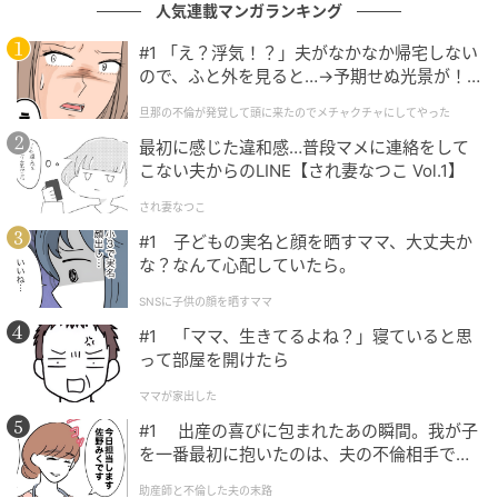
人気連載マンガランキング
出典：select.mamastar.jp
#1 「え？浮気！？」夫がなかなか帰宅しない
ので、ふと外を見ると…→予期せぬ光景が！
｜旦那の不倫が発覚して頭に来たのでメチャ
旦那の不倫が発覚して頭に来たのでメチャクチャにしてやった
クチャにしてやった
最初に感じた違和感…普段マメに連絡をして
こない夫からのLINE【され妻なつこ Vol.1】
され妻なつこ
#1 子どもの実名と顔を晒すママ、大丈夫か
な？なんて心配していたら。
SNSに子供の顔を晒すママ
#1 「ママ、生きてるよね？」寝ていると思
って部屋を開けたら
ママが家出した
#1 出産の喜びに包まれたあの瞬間。我が子
を一番最初に抱いたのは、夫の不倫相手でし
出典：select.mamastar.jp
た。
助産師と不倫した夫の末路