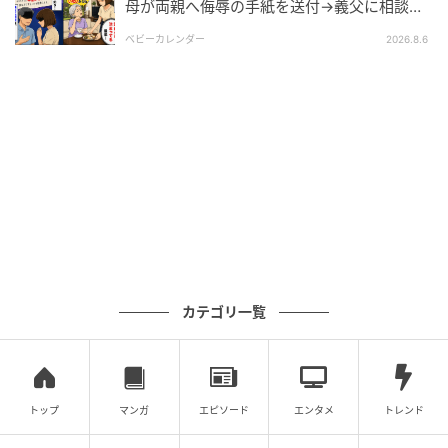
次の記事
母が両親へ侮辱の手紙を送付→義父に相談
後、訪れた末路とは
【父「土下座しろ！」の10年後】親と絶縁。
ベビーカレンダー
2026.8.6
ようやく手に入れた私の幸せ！#4コマ母道場
の記事をもっとみる
カテゴリ一覧
トップ
マンガ
エピソード
エンタメ
トレンド