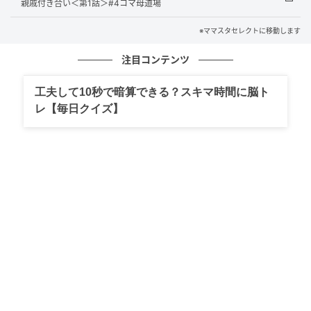
親戚付き合い＜第1話＞#4コマ母道場
※ママスタセレクトに移動します
注目コンテンツ
出典：select.mamastar.jp
工夫して10秒で暗算できる？スキマ時間に脳ト
レ【毎日クイズ】