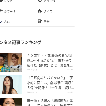
レシピ
どうぶつ
おでかけ
クイズ
占い
診断
ンタメ記事ランキング
４５歳年下・“加藤茶の妻”が暴
露…朝４時から“２年間”極秘で
続けた【副業】とは「お金を稼
ぐのって大変」
TRILL ニュース
2026.8.6
「日曜劇場ヤバくない？」「天
才的に面白い」劇場版が“興収１
５億”を記録！「一生言い続け
る」放送後も続く“切望の声”
TRILL ニュース
2026.8.5
偏差値７０超え『超難関校』出
身！「次元が違う」「完璧すぎ