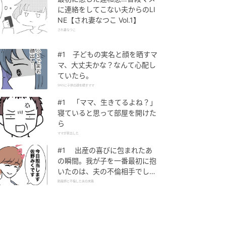
に連絡をしてこない夫からのLI
NE【され妻なつこ Vol.1】
され妻なつこ
#1 子どもの実名と顔を晒すマ
マ、大丈夫かな？なんて心配し
ていたら。
SNSに子供の顔を晒すママ
#1 「ママ、生きてるよね？」
寝ていると思って部屋を開けた
ら
ママが家出した
#1 出産の喜びに包まれたあ
の瞬間。我が子を一番最初に抱
いたのは、夫の不倫相手でし
た。
助産師と不倫した夫の末路