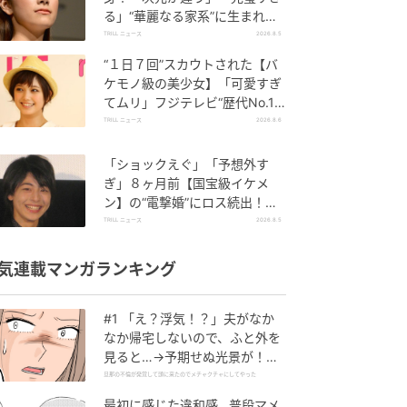
る」“華麗なる家系”に生まれた
【規格外の逸材】
TRILL ニュース
2026.8.5
“１日７回”スカウトされた【バ
ケモノ級の美少女】「可愛すぎ
てムリ」フジテレビ“歴代No.1
作”で輝いた『美人女優』
TRILL ニュース
2026.8.6
「ショックえぐ」「予想外す
ぎ」８ヶ月前【国宝級イケメ
ン】の“電撃婚”にロス続出！興
収“９５億超え”シリーズで輝い
TRILL ニュース
2026.8.5
た逸材
気連載マンガランキング
#1 「え？浮気！？」夫がなか
なか帰宅しないので、ふと外を
見ると…→予期せぬ光景が！｜
旦那の不倫が発覚して頭に来た
旦那の不倫が発覚して頭に来たのでメチャクチャにしてやった
のでメチャクチャにしてやった
最初に感じた違和感…普段マメ