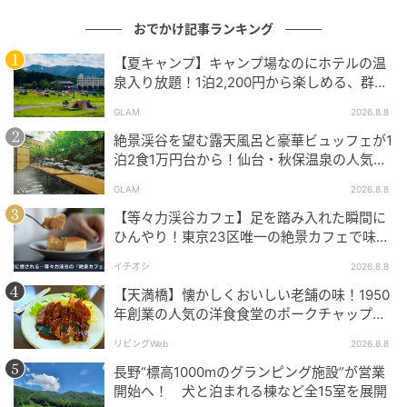
おでかけ記事ランキング
【夏キャンプ】キャンプ場なのにホテルの温
泉入り放題！1泊2,200円から楽しめる、群馬
『サンバードキャンプガーデン』
GLAM
2026.8.8
商品名：白翡翠カッサ＆マッサージローラー &
絶景渓谷を望む露天風呂と豪華ビュッフェが1
SEVIN London Face, Body & Hair Oil 100ml
泊2食1万円台から！仙台・秋保温泉の人気コ
スパ宿『秋保グランドホテル』
販売価格：14,000円（税込）
GLAM
2026.8.8
別セット価格：12,000円（税込）、12,800円（税
【等々力渓谷カフェ】足を踏み入れた瞬間に
込）
ひんやり！東京23区唯一の絶景カフェで味わ
販売形態：店舗・数量限定
える本格コーヒー
イチオシ
2026.8.8
【天満橋】懐かしくおいしい老舗の味！1950
母の日ギフトは、感謝の気持ちを形にしたいときにち
年創業の人気の洋食食堂のポークチャップ！
ょうどいい上質感が魅力です。
「グリル ABC」
リビングWeb
2026.8.8
白翡翠のカッサとマッサージローラーは、ひんやりと
長野“標高1000mのグランピング施設”が営業
した肌当たりが心地よく、慌ただしい毎日の終わりに
開始へ！ 犬と泊まれる棟など全15室を展開