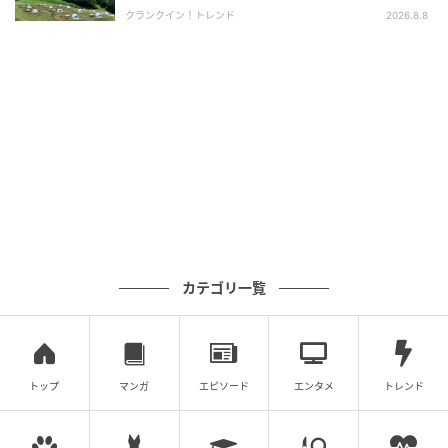
ほっと力を抜く時間をつくってくれます。
クランクイン！トレンド
2026.8.8
セットになったSEVIN Londonのオイルは、顔、体、髪
に使える100ml仕様で、1本あるだけで全身ケアがかな
うのもうれしいポイントです。
ホワイトジャスミンやイランイランが調和したやわら
かな香りは、箱を開けた瞬間から特別感を演出してく
れます。
贈り物としてはもちろん、自分をいたわるためのご褒
美に選びたくなる内容です。
カテゴリ一覧
LINE特典と春イベント
トップ
マンガ
エピソード
エンタメ
トレンド