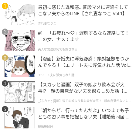
けたい人にとって、店内を巡る時間そのものが新しい
最初に感じた違和感…普段マメに連絡をして
発見になりそうです。
こない夫からのLINE【され妻なつこ Vol.1】
され妻なつこ
母の日限定ギフト
#1 「お疲れ〜♡」遅刻するなら連絡して！
この女、ナメてます
美人な友達は何でも許される
【漫画】新婚夫に浮気疑惑！絶対証拠をつか
んでやる！【エリート夫に浮気された話 Vol.
1】
エリート夫に浮気された話
【スカッと漫画】双子の娘より飲み会が大
事!? 親の自覚がない夫を懲らしめた話【第1
話】
【スカッと漫画】双子の娘より飲み会が大事!? 親の自覚がない夫を
懲らしめた話
「朝からどこ行ってたんだよ」いつまでも子
どもの習い事を把握しない夫【離婚後同居 Vo
l.1】
離婚後同居