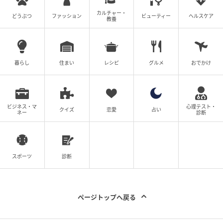
カルチャー・
どうぶつ
ファッション
ビューティー
ヘルスケア
教養
暮らし
住まい
レシピ
グルメ
おでかけ
ビジネス・マ
心理テスト・
クイズ
恋愛
占い
ネー
診断
スポーツ
診断
ページトップへ戻る