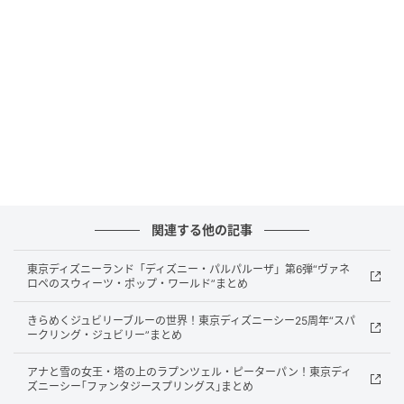
トを受け取るうれしさまで味わえます。
5,000円（税込）以上の購入でもらえるメモパッドは、
再生紙を使った環境配慮型アイテムで、毎日使うたび
にブランドの想いを身近に感じられる一品です。
200枚綴りの大容量なので、デスクでのメモ書きから
家族の伝言までたっぷり使え、実用性もしっかり備え
ています。
関連する他の記事
数量限定のため、気になるアイテムがある人は早めに
立ち寄ると、買い物の満足感がさらに高まりそうで
東京ディズニーランド「ディズニー・パルパルーザ」第6弾“ヴァネ
す。
ロペのスウィーツ・ポップ・ワールド”まとめ
きらめくジュビリーブルーの世界！東京ディズニーシー25周年“スパ
ークリング・ジュビリー”まとめ
選びたくなる基準
アナと雪の女王・塔の上のラプンツェル・ピーターパン！東京ディ
ズニーシー｢ファンタジースプリングス｣まとめ