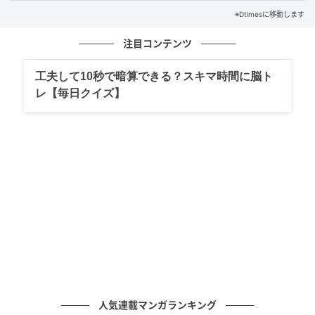
※Dtimesに移動します
注目コンテンツ
工夫して10秒で暗算できる？スキマ時間に脳ト
レ【毎日クイズ】
HOWMORE LIVINGの魅力は、見た目のおしゃれさだ
けでなく、選ぶ理由がきちんと見えることです。
商品はウェルビーイングやフェアトレード、自然環境
保護、オーガニックなど12の選定基準に沿って集めら
れており、日々の買い物が未来にやさしい選択へつな
がります。
人気連載マンガランキング
自分の暮らしを整えながら、作り手や環境にも目を向