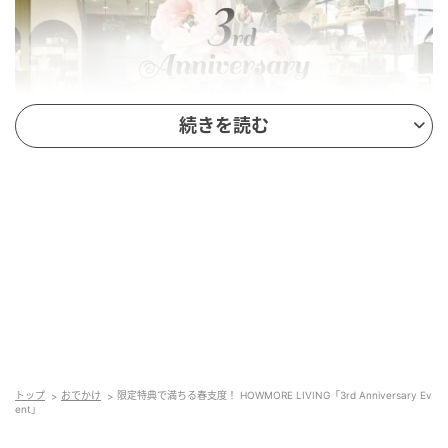
続きを読む
開催期間：2026年4月17日（金）～5月31日（日）
開催店舗：HOWMORE LIVING 丸ビル店、蔵前本
店、公式Web Store
ノベルティ条件：5,000円（税込）以上購入
ノベルティ内容：ロゴ入りオリジナル牛乳パックメ
モパッド
トップ
おでかけ
限定特典で満ちる春支度！ HOWMORE LIVING「3rd Anniversary Ev
ent」
3周年フェアでは、買い物の楽しさに加えて、限定ギフ