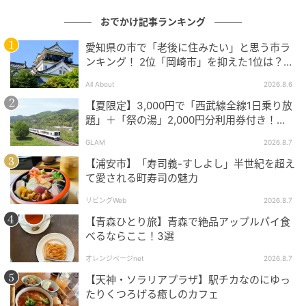
おでかけ記事ランキング
コルビージャックチーズバーガーは、とろけるチーズ
愛知県の市で「老後に住みたい」と思う市ラ
ンキング！ 2位「岡崎市」を抑えた1位は？
のコクに自家製キャンディハニーベーコンの甘み、キ
【2026年調査】
ャラメリゼオニオンの深みが重なり、王道の魅力を贅
All About
2026.8.6
沢に押し上げた一皿です。
【夏限定】3,000円で「西武線全線1日乗り放
題」＋「祭の湯」2,000円分利用券付き！
『秩父 夏のおでかけきっぷ』でお得に秩父観
GLAM
2026.8.7
光
【浦安市】「寿司義-すしよし」半世紀を超え
て愛される町寿司の魅力
リビングWeb
2026.8.7
【青森ひとり旅】青森で絶品アップルパイ食
べるならここ！3選
オレンジページnet
2026.8.7
【天神・ソラリアプラザ】駅チカなのにゆっ
たりくつろげる癒しのカフェ