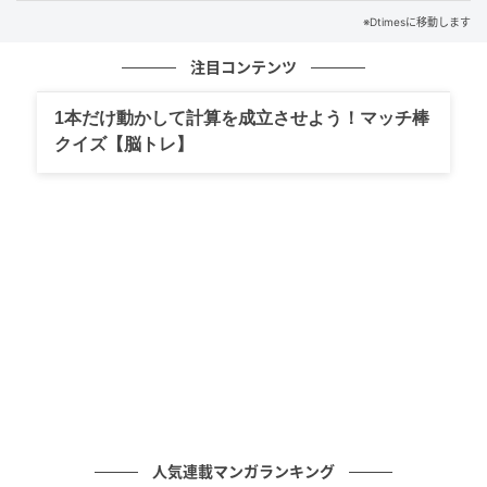
※Dtimesに移動します
注目コンテンツ
1本だけ動かして計算を成立させよう！マッチ棒
クイズ【脳トレ】
注目は、伝統菓子アップルコブラーをメインディッシ
ュに落とし込んだ「アップルコブラーバーガー」で
す。
蜜色のアップルコンポートにアップルサイダーベーコ
ン、さらにアーモンドジンジャークランブルのザクザ
ク食感が重なり、ひと口ごとに甘み、塩気、香ばしさ
人気連載マンガランキング