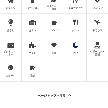
ブラッケンドフィッシュバーガーは、脂ののった銀ダ
カルチャー・
どうぶつ
ファッション
ビューティー
ヘルスケア
教養
ラをスパイスで香ばしく焼き上げた大人向けの味わい
で、白身魚バーガーの軽さだけでは終わらない満足感
があります。
暮らし
住まい
レシピ
グルメ
おでかけ
4種類すべてが各2,600円で、ランチにはコーヒーが付
くため、六本木で少し特別な昼時間を過ごしたい日に
選びたくなる内容です。
ビジネス・マ
心理テスト・
クイズ
恋愛
占い
ネー
診断
六本木で味わう非日常
スポーツ
診断
ページトップへ戻る