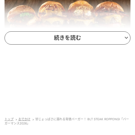
続きを読む
開催期間：2026年5月1日(金)～5月31日(日)
提供時間：ランチタイム、ディナータイムはバーカ
ウンターで提供
内容：スペシャルバーガー4種
価格：各2,600円（税込）
ランチ特典：コーヒー付き
店舗所在地：東京都港区六本木一丁目6-1 泉ガーデ
トップ
おでかけ
甘じょっぱさに溺れる背徳バーガー！ BLT STEAK ROPPONGI「バー
ガーマンス2026」
ン5F