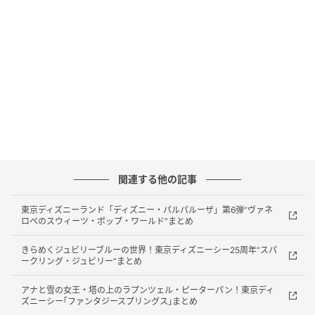
アメリカで5月に盛り上がる「ナショナル・バーガーマ
ンス」の熱気を、六本木で味わえるのが今回の魅力で
す。
最高級プライムグレードビーフ100％のパティを、ス
テーキハウス専用ブロイラーで焼き上げる一皿は、気
軽なバーガーでありながら食事の満足感がしっかり残
ります。
今年はアメリカ各地の料理やスイーツを再構築した4種
関連する他の記事
がそろい、王道派も冒険したい派もその日の気分で選
東京ディズニーランド「ディズニー・パルパルーザ」第6弾“ヴァネ
ぶ楽しさがあります。
ロペのスウィーツ・ポップ・ワールド”まとめ
きらめくジュビリーブルーの世界！東京ディズニーシー25周年“スパ
甘じょっぱい新作
ークリング・ジュビリー”まとめ
アナと雪の女王・塔の上のラプンツェル・ピーターパン！東京ディ
ズニーシー｢ファンタジースプリングス｣まとめ