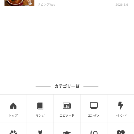
リビングWeb
2026.8.6
プルドポークバーガーは、やわらかくほぐしたポーク
にコールスローのシャキッとした食感、チェダーチー
ズとBBQソースの濃厚さが合わさり、南部アメリカの
力強いおいしさを楽しめます。
カテゴリ一覧
トップ
マンガ
エピソード
エンタメ
トレンド