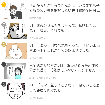
が押し寄せます。
「朝からどこ行ってたんだよ」いつまでも子
どもの習い事を把握しない夫【離婚後同居 Vo
スイーツのときめきと肉厚パティの満足感を一度に味
l.1】
わえるので、ありきたりなバーガーでは物足りない日
離婚後同居
にぴったりです。
#1 お義姉さんたちくるって、私話したよ
ね？ ねぇ、それでも…
ぜんぶ私のせい
王道と個性の4種類
#1 「あっ、財布忘れちゃった」「いいよ出
すよ〜！」これが全ての始まりでした
ママ友の財布
入学式からわずか3日、娘のひと言が運命の
分かれ道に…【私はモンペじゃありません Vo
l.1】
私はモンペじゃありません
#1 「ママ、生きてるよね？」寝ていると思
って部屋を開けたら
ママが家出した