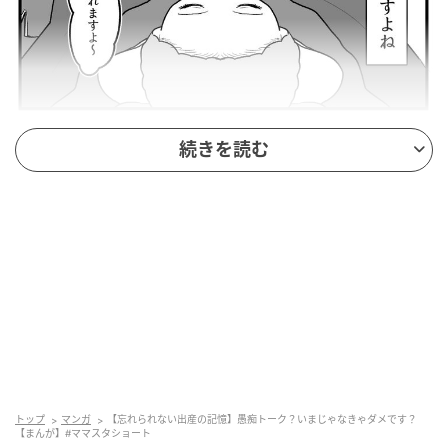
出典：select.mamastar.jp
続きを読む
今回は、帝王切開の手術中に起こった一件です。
帝王切開での出産に挑む妊婦さん。局所麻酔なので意
識ははっきりしている中での手術です。
医師「このあとの会議が面倒臭いんだよなぁ」
看護師「ふふふ、先生っ。頑張ってくださいよ～」
なんでもない日常会話が繰り広げられていますが、
トップ
マンガ
【忘れられない出産の記憶】愚痴トーク？いまじゃなきゃダメです？
今、まさに
帝王切開手術の真っ最中
なのです（苦
【まんが】#ママスタショート