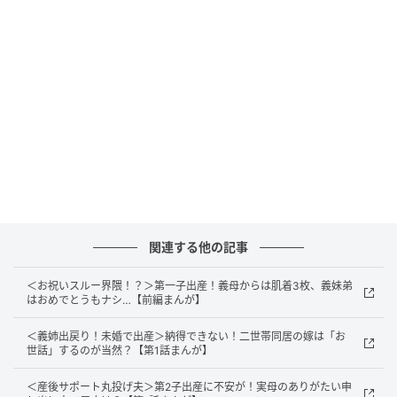
笑）。
「
その話は今じゃなきゃダメ……？
」
日常の会話を繰り広げる医師と看護師さん。ひたすら
聞かされるだけの妊婦さん。おかげで緊張せずに済ん
だそうなのでラッキーかも？ どうせなら思い切って会
話に混ざっちゃいますか！
忘れられない出産の記憶、みなさんもありますか？
関連する他の記事
元記事で読む
＜お祝いスルー界隈！？＞第一子出産！義母からは肌着3枚、義妹弟
次の記事
はおめでとうもナシ…【前編まんが】
【義母「専業主婦は、幸せ！」】考え改めて
＜義姉出戻り！未婚で出産＞納得できない！二世帯同居の嫁は「お
みては？「母さんをいじめるな！」#4コマ母
世話」するのが当然？【第1話まんが】
道場
＜産後サポート丸投げ夫＞第2子出産に不安が！実母のありがたい申