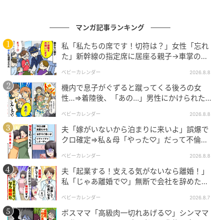
マンガ記事ランキング
私「私たちの席です！切符は？」女性「忘れ
た」新幹線の指定席に居座る親子→車掌の注
意に移動…直後、ゾッとする発言
ベビーカレンダー
2026.8.8
機内で息子がぐずると蹴ってくる後ろの女
性…⇒着陸後、「あの…」男性にかけられた驚
きの言葉とは
ベビーカレンダー
2026.8.8
夫「嫁がいないから泊まりに来いよ」誤爆で
クロ確定⇒私＆母「やった♡」だって不倫相
手の正体は！
ベビーカレンダー
2026.8.8
夫「起業する！支える気がないなら離婚！」
私「じゃあ離婚で♡」無断で会社を辞めた元
夫、お先真っ暗！
ベビーカレンダー
2026.8.7
ボスママ「高級肉一切れあげる♡」シンママ