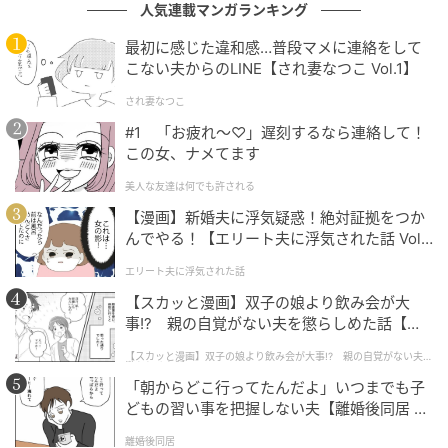
人気連載マンガランキング
最初に感じた違和感…普段マメに連絡をして
こない夫からのLINE【され妻なつこ Vol.1】
され妻なつこ
#1 「お疲れ〜♡」遅刻するなら連絡して！
この女、ナメてます
美人な友達は何でも許される
【漫画】新婚夫に浮気疑惑！絶対証拠をつか
んでやる！【エリート夫に浮気された話 Vol.
1】
エリート夫に浮気された話
【スカッと漫画】双子の娘より飲み会が大
事!? 親の自覚がない夫を懲らしめた話【第1
話】
【スカッと漫画】双子の娘より飲み会が大事!? 親の自覚がない夫を
懲らしめた話
「朝からどこ行ってたんだよ」いつまでも子
どもの習い事を把握しない夫【離婚後同居 Vo
l.1】
離婚後同居