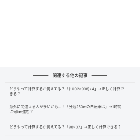
−(−a)
=+(+a)
式を見ると「−(−2)−(−3)−(−4)」の部分は負の数の引き
算なので、上記の式を使って変形します。
関連する他の記事
−(−2)−(−3)−(−4)
=+(+2)+(+3)+(+4)
どうやって計算するか覚えてる？「(1002×998)÷4」→正しく計算で
=+2+3+4
きる？
意外に間違える人が多いかも…！「分速250mの自転車は」→1時間
では、変形して計算してみましょう。
に何km進む？
どうやって計算するか覚えてる？「98×37」→正しく計算できる？
−1−(−2)−(−3)−(−4)