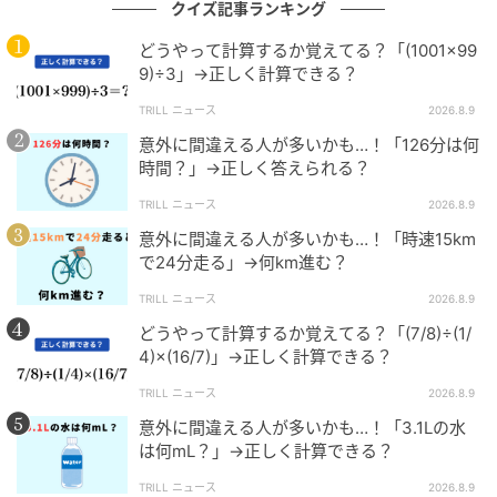
クイズ記事ランキング
スピード勝負！他の問題にも挑戦しよう！
どうやって計算するか覚えてる？「(1001×99
9)÷3」→正しく計算できる？
【脳トレ】角度を求める方法、覚えてる？→意外と忘
【脳トレ】角度を求める方法、覚えてる？→意外
TRILL ニュース
2026.8.9
れがちな『図形問題』特集
と忘れがちな『図形問題』特集
意外に間違える人が多いかも…！「126分は何
時間？」→正しく答えられる？
次の記事
TRILL ニュース
2026.8.9
意外に間違える人が多いかも…！「時速15km
#1 「お疲れ〜♡」遅刻するなら連絡して！
で24分走る」→何km進む？
この女、ナメてます
TRILL ニュース
2026.8.9
どうやって計算するか覚えてる？「(7/8)÷(1/
の記事をもっとみる
4)×(16/7)」→正しく計算できる？
TRILL ニュース
2026.8.9
意外に間違える人が多いかも…！「3.1Lの水
は何mL？」→正しく計算できる？
TRILL ニュース
2026.8.9