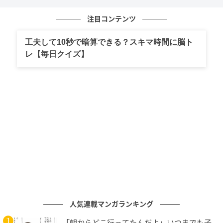
=
−1+2
+3+4
=1+3+4
注目コンテンツ
=8
工夫して10秒で暗算できる？スキマ時間に脳ト
このようにして、答えを出すことができました。
レ【毎日クイズ】
ややこしい式は簡単な式に直してから計算すると、す
ぐに計算できますね。
まとめ
この問題を通して、負の数の引き算の考え方を確認で
きましたね。
計算は、一問や二問だけしてもあまり意味がありませ
人気連載マンガランキング
ん。計算こそたくさん演習を積んで、理解度を深めて
いくことがとても大事になってきます。本問題は引き
「朝からどこ行ってたんだよ」いつまでも子