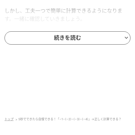
しかし、工夫一つで簡単に計算できるようになりま
す。一緒に確認していきましょう。
続きを読む
解答
答えは「
8
」です。
どうしてこのような答えになるのか、次の「ポイン
ト」でしっかり確認しましょう。
ポイント
トップ
5秒でできたら自慢できる！「−1−(−2)−(−3)−(−4)」→正しく計算できる？
ポイントは
「負の数の引き算は足し算になる」
という
ことです。以下のように変形します。