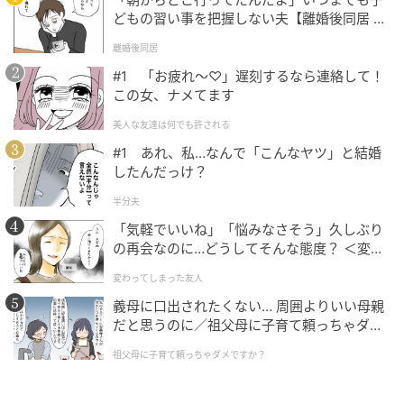
どもの習い事を把握しない夫【離婚後同居 Vo
算を扱いましたが、足し算や掛け算の問題もありま
l.1】
す。そちらもぜひチャレンジしてみてください。
離婚後同居
#1 「お疲れ〜♡」遅刻するなら連絡して！
※当メディアでご紹介する数学関連記事においては、
この女、ナメてます
複数の解法をもつものもございます。
美人な友達は何でも許される
あくまでも一例のご紹介に留まることを、ご了承くだ
#1 あれ、私…なんで「こんなヤツ」と結婚
さい。
したんだっけ？
半分夫
文（編集）：ニシケン
「気軽でいいね」「悩みなさそう」久しぶり
の再会なのに…どうしてそんな態度？ ＜変わ
2年間、地方の学習塾に勤めて独立。現在はプロの家庭
ってしまった友人 1話＞【ため息がこぼれる
教師として働きながら、都内の難関私立中学や高校の
変わってしまった友人
日には】
予想問題や適性検査の執筆活動を行っている。たくさ
義母に口出されたくない… 周囲よりいい母親
んの受験生のためになる良質な問題を作成し、どんな
だと思うのに／祖父母に子育て頼っちゃダメ
ですか？（1）【私のママ友付き合い事情 ま
人が見てもわかりやすい解答・解説の作成を志してい
祖父母に子育て頼っちゃダメですか？
んが】
る。