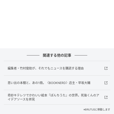
にか、がんばろう。つよく思った。
いまでは、その『月と散文 特装版』はサイン入りにな
って、本棚のいちばん上にある。私は、これからもが
んばろうと思っている。
関連する他の記事
編集者・竹村俊助が、それでもニュースを購読する理由
思い出の本棚と、あの1冊。〈BOOKNERD〉店主・早坂大輔
奇妙キテレツでかわいい絵本『ぽんちうた』の世界。死後くんのア
イデアソースを拝見
※BRUTUSに移動します