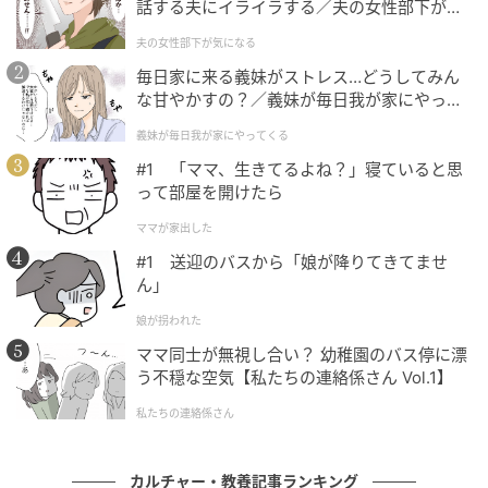
話する夫にイライラする／夫の女性部下が気
元記事で読む
になる（1）【夫婦の危機 まんが】
夫の女性部下が気になる
毎日家に来る義妹がストレス…どうしてみん
次の記事
な甘やかすの？／義妹が毎日我が家にやって
私が好きな冒険の本と映像。郷土食研究家・
くる（1）【義父母がシンドイんです！ まん
義妹が毎日我が家にやってくる
minokamo長尾明子
が】
#1 「ママ、生きてるよね？」寝ていると思
って部屋を開けたら
の記事をもっとみる
ママが家出した
#1 送迎のバスから「娘が降りてきてませ
ん」
娘が拐われた
ママ同士が無視し合い？ 幼稚園のバス停に漂
う不穏な空気【私たちの連絡係さん Vol.1】
私たちの連絡係さん
カルチャー・教養記事ランキング