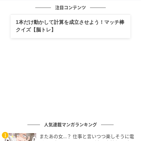
注目コンテンツ
1本だけ動かして計算を成立させよう！マッチ棒
クイズ【脳トレ】
10年ぶりに上梓されたエッセイ集『月と散文』の発売を記念して数量限定で
制作された。経年変化していくビロード張りの本体や、本体の題箋（だいせ
ん）貼り、伝統的な製本技術「糸かがり綴じ」の採用など、著者の紙の本へ
の愛が凝縮された一冊。KADOKAWA／品切れ。
profile
小原 晩（作家）
おばら・ばん／1996年東京都生まれ。2022年にエッ
セイ集『ここで唐揚げ弁当を食べないでください』を
自費出版し、1万部を超える異例のヒットを記録。23
年には『これが生活なのかしらん』（大和書房）を上
人気連載マンガランキング
梓。
またあの女…？ 仕事と言いつつ楽しそうに電