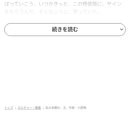
ばっていこう、いつかきっと、この特装版に、サイン
をもらうんだ。そんなふうに、思っていた。
届いた本の、ビニールを丁寧に剥ぐ。匂いをかぎ、指
続きを読む
の腹で表紙を撫でる。それからやっとページをひらい
た。けれど、字がない。一文字もない。めくれど、め
くれど、真っ白の、うつくしい紙の束。あれ、特装版
ってこういうものだっけ。すこしだけ考える。
でも、そんなはずはない。取り替えてもらおうか。そ
んな気持ちも、ほんのすこしよぎった。でも。こんな
ことって、あるのだろうか。言葉のない『月と散文 特
装版』が、私のところに来るなんて。良いほうの運命
であってほしいと思った。
トップ
カルチャー・教養
私の本棚の、主。作家・小原晩
いつか、この真っ白な本を、又吉さんに見せよう。そ
うして、サインを入れてもらおう。それまでは、どう