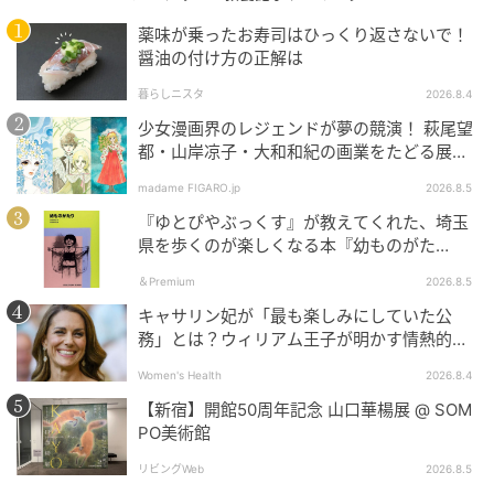
薬味が乗ったお寿司はひっくり返さないで！
醤油の付け方の正解は
暮らしニスタ
2026.8.4
少女漫画界のレジェンドが夢の競演！ 萩尾望
都・山岸凉子・大和和紀の画業をたどる展覧
会。
madame FIGARO.jp
2026.8.5
『ゆとぴやぶっくす』が教えてくれた、埼玉
県を歩くのが楽しくなる本『幼ものがた
り』。
＆Premium
2026.8.5
キャサリン妃が「最も楽しみにしていた公
務」とは？ウィリアム王子が明かす情熱的な
素顔と健やかな回復への歩み
Women's Health
2026.8.4
【新宿】開館50周年記念 山口華楊展 @ SOM
PO美術館
リビングWeb
2026.8.5