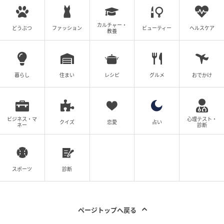
カルチャー・
どうぶつ
ファッション
ビューティー
ヘルスケア
教養
出典：select.mamastar.jp
屈辱的な旅行のあと、私は娘夫婦の失礼な行動に激し
い怒りを感じて文句を言おうとしました。しかし連絡
暮らし
住まい
レシピ
グルメ
おでかけ
がとれません。着信拒否をされていると気づき、怒り
は唯一の依存先を失った寂しさや不安に。
数か月後、やっと電話が繋がったタマキに「今度は怒
ビジネス・マ
心理テスト・
鳴らないから」と再び旅行に誘います。しかしタマキ
クイズ
恋愛
占い
ネー
診断
は冷たく拒否。つい言い返した途端、躊躇なく電話を
切られてしまいました。私はタマキに甘え、傲慢にも
いつまでも暴言が許されると思い込んでいました。
スポーツ
診断
やっと、ことの重大さを悟った私でしたが、残念なが
ら気づくのが遅すぎたようです……。
ページトップへ戻る
※この漫画はママスタに寄せられた体験談やご意見を