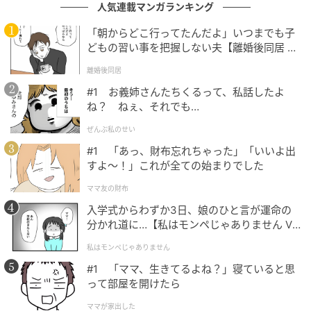
してみますが、タマキからの反応はありません。再び
人気連載マンガランキング
不安に襲われ、つなぎとめるような言葉を必死でさが
「朝からどこ行ってたんだよ」いつまでも子
します。
どもの習い事を把握しない夫【離婚後同居 Vo
l.1】
離婚後同居
#1 お義姉さんたちくるって、私話したよ
ね？ ねぇ、それでも…
ぜんぶ私のせい
#1 「あっ、財布忘れちゃった」「いいよ出
すよ〜！」これが全ての始まりでした
ママ友の財布
入学式からわずか3日、娘のひと言が運命の
分かれ道に…【私はモンペじゃありません Vo
l.1】
私はモンペじゃありません
#1 「ママ、生きてるよね？」寝ていると思
って部屋を開けたら
ママが家出した