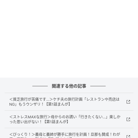
ました。しかし電話にも出ないし、既読にもなりませ
ん。タマキに拒否されているかもしれないと思うよう
になってから、怒りは徐々に、寂しさと不安に変わっ
ていきました。
関連する他の記事
＜貧乏旅行が苦痛です…＞ケチ夫の旅行計画「レストランや売店は
NG」もうウンザリ！【第1話まんが】
＜ストレスMAXな旅行＞母からのお誘い「行きたくない…」楽しか
った思い出がない！【第1話まんが】
＜びっくり！＞義母と義姉が勝手に旅行を計画！旦那も賛成！わが