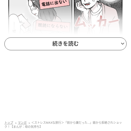
続きを読む
出典：select.mamastar.jp
屈辱的な旅行から帰ってきて数日間、私は娘夫婦の突
然の失礼な行動に、激しい怒りを感じていました。ひ
トップ
マンガ
＜ストレスMAXな旅行＞「前から嫌だった…」娘から拒絶されショッ
ク！【まんが：母の気持ち】
と言文句を言ってやろうと、タマキに電話やLINEをし