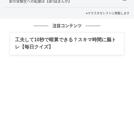
家の受験生への配慮は【第1話まんが】
※ママスタセレクトに移動します
注目コンテンツ
工夫して10秒で暗算できる？スキマ時間に脳ト
レ【毎日クイズ】
出典：select.mamastar.jp
数か月してから私はもう一度、意を決してタマキに電
話をかけました。今度は電話に出てくれました……。や
っとつながったという安心感から、いつもの調子で話