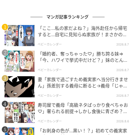
マンガ記事ランキング
「ここ…私の家だよね？」海外赴任から帰宅
すると…自宅に見知らぬ家族が！まさかの真
相とは！？
ベビーカレンダー
2026.8.7
「婚約者、奪っちゃった♡」勝ち誇る妹⇒
「今、ハワイで挙式中だけど？」妹のとんで
もない勘違いとは
ベビーカレンダー
2026.8.7
妻「家族で過ごすため義実家へ当分行きませ
ん」孫差別する義母に断ると→義母「じゃ
出典：select.mamastar.jp
あ、私は…」妻絶句＜こどおじ義兄＞
ベビーカレンダー
2026.8.7
寿司屋で義母「高級ネタばっかり食べちゃお
♡」奢られる前提→しかし食後に青ざめ？通
報され警察沙汰！
ベビーカレンダー
2026.8.6
「お刺身の色が…黒い！？」初めての義実家