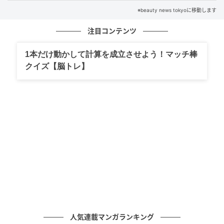
方”も大切な要素のひとつ。無理に制限するのではな
※beauty news tokyoに移動します
く、自分にとってちょうどいい方法を見つけること
注目コンテンツ
が、体型キープの鍵となるでしょう。＜取材・文：
beauty news tokyo編集部＞ ※画像は生成AIで作成し
1本だけ動かして計算を成立させよう！マッチ棒
ています ※本記事は食行動および栄養学に関する一般
クイズ【脳トレ】
的な知見を参考に編集部が構成しています
元記事で読む
次の記事
なんか腰まわりが重たい…を解消。横からの
シルエットが変わる簡単「ねじりエクササイ
ズ」
の記事をもっとみる
人気連載マンガランキング