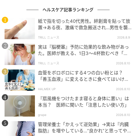
ヘルスケア記事ランキング
紙で指を切った40代男性。絆創膏を貼って放
置→ある夜、激痛で救急搬送され…男性を襲
った“悲劇”に「すぐ病院へ行っていれば…」
TRILL ニュース
2026.8.9
実は『脳梗塞』予防に効果的な飲み物があっ
た。医師が教える、1日3～4杯飲むべき「身
近な飲み物」とは？
TRILL ニュース
2026.8.10
血管をボロボロにする4つの白い粉とは？
「善玉血液」に変えるときに食べてはいけな
いもの
HALMEK UP
2026.8.10
『扇風機をつけたまま寝ると身体に悪い』は
本当？ 医師に聞いた「注意したい使い方」
grape
2026.8.10
管理栄養士「かえって逆効果」→実は『内臓
脂肪』を増やしている…“良かれ”と思ってや