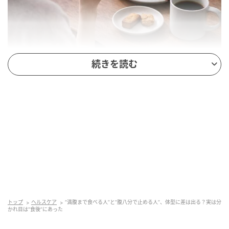
続きを読む
“満腹まで食べる人”と“腹八分で止める人”、体型に差は出る？実は分かれ目
は“食後”にあった
特別に食べ過ぎている感覚がなくても、こうした“無意
識の追加”が重なることで、結果的にカロリー摂取量が
増えてしまうこともあるでしょう。
腹八分で止める人は“終わり方”がはっきりして
いる
一方で、少し余裕を残して食事を終える人は、「ここ
トップ
ヘルスケア
“満腹まで食べる人”と“腹八分で止める人”、体型に差は出る？実は分
かれ目は“食後”にあった
で終わる」という区切りが明確になりやすい傾向があ