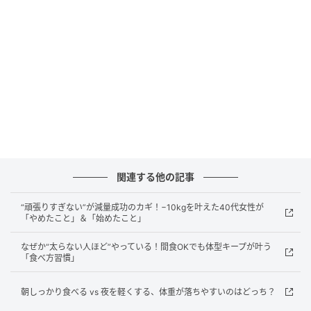
ります。食後もダラダラと続くのではなく、一度リセ
ットされるため、次の間食までの間隔も整いやすくな
ります。
無理に我慢しているというよりも、“終わらせる習慣”が
自然と身についている状態に近いと言えるでしょう。
体型に影響するのは“食後の選択”
体型に差が出るかどうかは、食後に何を選ぶか、食事
関連する他の記事
をどう終わらせるかといった“食後の行動”が積み重な
“頑張りすぎない”が減量成功のカギ！−10kgを叶えた40代女性が
ることで影響していきます。満腹まで食べること自体
「やめたこと」＆「始めたこと」
が悪いわけではありません。ただ、そのあとも続いて
なぜか“太らない人ほど”やっている！間食OKでも体型キープが叶う
しまうかどうか？この小さな違いの積み重ねが体型に
「食べ方習慣」
影響してくるのです。
朝しっかり食べる vs 夜を軽くする、体重が落ちやすいのはどっち？
食事でお腹と心を満たすためには、食事の“終わらせ