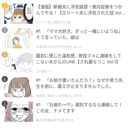
【漫画】新婚夫に浮気疑惑！絶対証拠をつか
んでやる！【エリート夫に浮気された話 Vol.
1】
エリート夫に浮気された話
#1 「ママ大好き。ずっと一緒にいようね」
そう言っていた、娘は
お宅のお子さんが万引きをしました
最初に感じた違和感…普段マメに連絡をして
こない夫からのLINE【され妻なつこ Vol.1】
され妻なつこ
#1 「お前が書いたんだろ？」なぜか笑う先
生を前に、震えが止まりませんでした。
あの日、私はいじめの犯人にされた
#1 「お疲れ〜♡」遅刻するなら連絡して！
この女、ナメてます
美人な友達は何でも許される