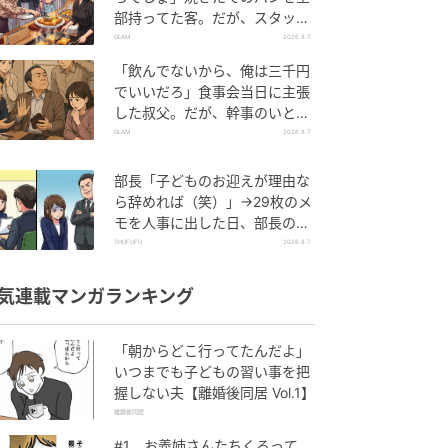
部持ってた客。だが、スタッフ
の一言で状況が一変
GLAM
2026.8.7
「飲んでないから、俺は三千円
でいいだろ」食事会当日に主張
した叔父。だが、幹事のいとこ
が告げた一言とは
GLAM
2026.8.7
部長「子どものお迎えが理由な
ら辞めれば（笑）」→29枚のメ
モを人事に出した日、部長の顔
が青ざめたワケ
SHUFUFU
2026.8.7
気連載マンガランキング
「朝からどこ行ってたんだよ」
いつまでも子どもの習い事を把
握しない夫【離婚後同居 Vol.1】
離婚後同居
#1 お義姉さんたちくるって、