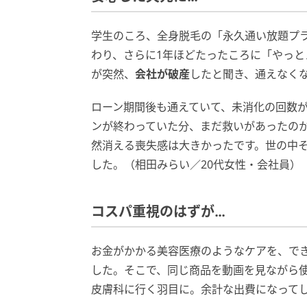
学生のころ、全身脱毛の「永久通い放題プ
わり、さらに1年ほどたったころに「やっと
が突然、
会社が破産
したと聞き、通えなく
ローン期間後も通えていて、未消化の回数
ンが終わっていた分、まだ救いがあったの
然消える喪失感は大きかったです。世の中
した。（相田みらい／20代女性・会社員）
コスパ重視のはずが…
お金がかかる美容医療のようなケアを、で
した。そこで、同じ商品を動画を見ながら
皮膚科に行く羽目に。余計な出費になって