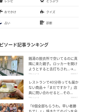
レシピ
どうぶつ
おでかけ
クイズ
占い
診断
ピソード記事ランキング
銭湯の脱衣所で空いてるのに真
隣に来た親子。ロッカーを開け
ようとすると舌打ちされ…→直
後、娘の放った“純粋な一言”に
TRILL ニュース
2026.8.7
「心の中で拍手」
レストランで40分待っても届か
ない商品→「まだですか？」店
員に問い合わせると…その
後、“理不尽な対応”に「二度と
TRILL ニュース
2026.8.7
行っていません」
「6個全部もらうわ。早い者勝
ちでしょ」焼きたてのパンを全