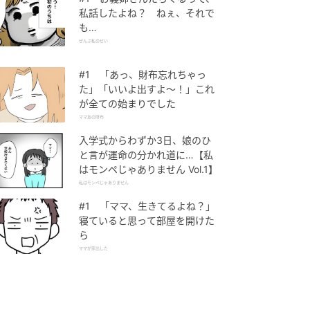
私話したよね？ ねぇ、それで
も…
ぜんぶ私のせい
#1 「あっ、財布忘れちゃっ
た」「いいよ出すよ〜！」これ
が全ての始まりでした
ママ友の財布
入学式からわずか3日、娘のひ
と言が運命の分かれ道に…【私
はモンペじゃありません Vol.1】
私はモンペじゃありません
#1 「ママ、生きてるよね？」
寝ていると思って部屋を開けた
ら
ママが家出した