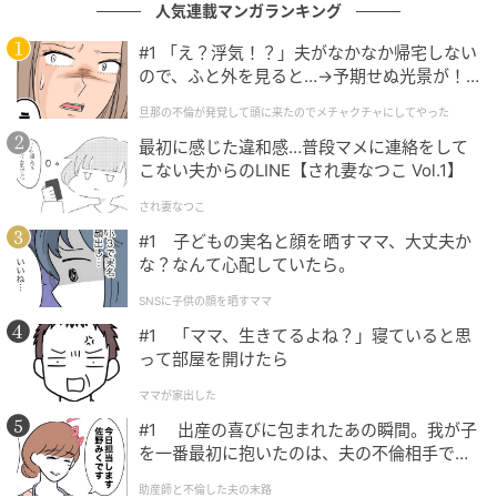
人気連載マンガランキング
ようにするのも手。義母は今度こそという思いで布を
渡してくるのでしょうが、きちんと断ることで義母も
#1 「え？浮気！？」夫がなかなか帰宅しない
諦めてくれるかもしれません。
ので、ふと外を見ると…→予期せぬ光景が！
｜旦那の不倫が発覚して頭に来たのでメチャ
旦那の不倫が発覚して頭に来たのでメチャクチャにしてやった
クチャにしてやった
旦那さんにもしっかりしてもらいたい！
最初に感じた違和感…普段マメに連絡をして
こない夫からのLINE【され妻なつこ Vol.1】
され妻なつこ
『1番ダメダメなのは投稿者さんの旦那さんだね。投稿者さん
#1 子どもの実名と顔を晒すママ、大丈夫か
な？なんて心配していたら。
の意見も聞かず預かってくるなんて』
SNSに子供の顔を晒すママ
出典：https://mamastar.jp/bbs/topic/4034171
#1 「ママ、生きてるよね？」寝ていると思
って部屋を開けたら
ママが家出した
『義姉と義母が図々しいのは置いておいて、この場合の最大の
#1 出産の喜びに包まれたあの瞬間。我が子
敵は夫だと思うんだけれど。夫が断れば済む話じゃん』
を一番最初に抱いたのは、夫の不倫相手でし
た。
助産師と不倫した夫の末路
出典：https://mamastar.jp/bbs/topic/4034171