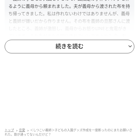
るように義母から頼まれました。夫が義母から渡された布を持
ち帰ってきました。私は作れないわけではありませんが、義母
と義姉が嫌いだから作りません。その布を義姉の旦那さんに渡
したところ、義姉が激怒し、義母からお怒りLINEと鬼電がき
ています。また布がきたら同じ流れでいいですよね？ 今、私
の実妹に頼まれた姪っ子の入園準備グッズを楽しく作っていま
続きを読む
す』
出典：https://mamastar.jp/bbs/topic/4034171
手先が器用な投稿者さんは義母から義姉の子どもが使
うバッグを作るようにお願いされています。でも、も
ともと義母と義姉との関係性がよくないようで作りた
くないそう。義兄に布を返したところ、義母が怒って
いる状況です。投稿者さん自身はどうして私が作らな
いといけない？ と思っており、その気持ちは他のママ
トップ
恋愛
＜しつこい義姉＞子どもの入園グッズ作成を一度断ったのにまたお願いさ
たちも同じのようです。
れた。筋が通ってないんだけど？