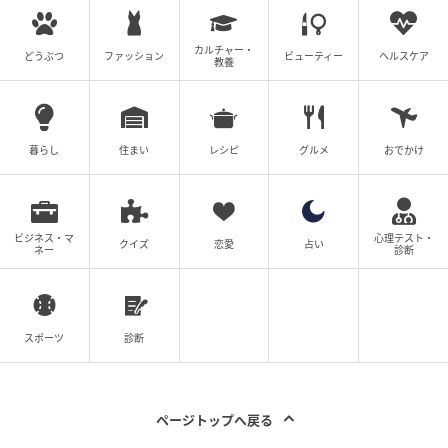
布は用意したとはいえ、義母も義姉もタダで投稿者さ
カルチャー・
どうぶつ
ファッション
ビューティー
ヘルスケア
教養
んにバッグを作ってもらおうとしています。ここに
図々しさを感じてしまいますね。もし投稿者さんが作
るのであれば、きちんと手間賃をいただきましょう。
前もって金額を伝えて、それでもお願いされたら作る
暮らし
住まい
レシピ
グルメ
おでかけ
という流れでもよいのかもしれません。
ビジネス・マ
心理テスト・
手芸屋さんにお願いして作ってもらう
クイズ
恋愛
占い
ネー
診断
『手芸屋さんで注文すれば全部作ってくれるから、それでも利
スポーツ
診断
用するように伝える』
出典：https://mamastar.jp/bbs/topic/4034171
ページトップへ戻る
手芸屋さんによっては、手作りバッグの注文を受け付