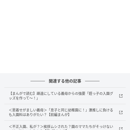
また布を渡されても返せばいい
『私もそうだったわ。でもうちは義妹が直接頼みにきたからま
だマシだけれど、投稿者さんみたいに義姉→義母→旦那なんて
ありえないよ。顔も合わせたくない、直接頼めないなら頼むな
よ！ と言いたいよね』
出典：https://mamastar.jp/bbs/topic/4034171
関連する他の記事
【まんがで読む】疎遠にしている義母からの強要「姪っ子の入園グ
『お義母さんが頼まれたんですよね？ と言ってスルーだわ』
ッズを作って〜！」
＜恩着せがましい義母＞「息子と同じ幼稚園に！」激推しに負ける
出典：https://mamastar.jp/bbs/topic/4034171
も入園料はありがたい？【前編まんが】
投稿者さんがバッグを作らないということで義母が怒
＜不正入園、私が？＞挨拶ムシされた？園のママたちがそっけない