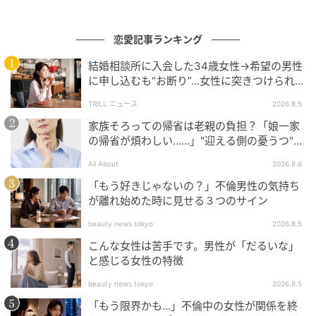
恋愛記事ランキング
『旦那は何で布を預かってきたんだろう。私はもう断ったんだ
結婚相談所に入会した34歳女性→希望の男性
から、次に持ち帰ったらお前が作れだな』
に申し込むも“お断り”…女性に突きつけられた
「高望み」以上の残酷な原因とは？
TRILL ニュース
2026.8.5
出典：https://mamastar.jp/bbs/topic/4034171
家族そろっての帰省は老親の負担？「娘一家
の帰省が煩わしい……」"迎える側の憂うつ"の
今回の場合、義母から布を預かってきたのは旦那さん
正体と対処法
です。実の姉と母親からのお願いなので気軽にOKした
All About
2026.8.6
のかもしれませんが、作るのは投稿者さんですよね。
「もう好きじゃないの？」不倫男性の気持ち
が離れ始めた時に見せる３つのサイン
意見を聞かずに預かってしまったのは、旦那さんの落
ち度と考えることもできそうです。もし同じことが起
beauty news tokyo
2026.8.5
きたら、布を渡された時点で旦那さんに断ってもらい
こんな女性は苦手です。男性が「だるいな」
ましょう。仮に布を預かったとしても投稿者さんは一
と感じる女性の特徴
切関与せず、旦那さんに対処してもらうのがよさそう
beauty news tokyo
2026.8.5
です。
「もう限界かも…」不倫中の女性が関係を終