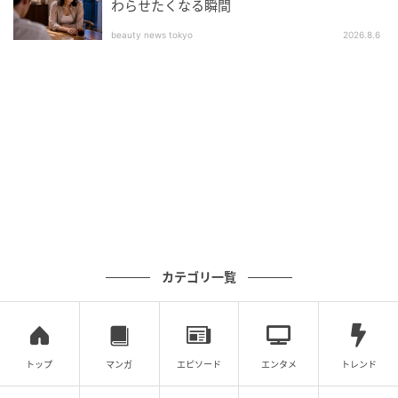
わらせたくなる瞬間
手作りバッグがない状態に。解決策は？
beauty news tokyo
2026.8.6
投稿者さんがバッグを作るのを断ってしまうと、義姉
の子どものバッグがない状態になってしまいます。そ
れでは子どもが可哀想と思うならば、こういった解決
策もあります。
お金を払ってもらう
カテゴリ一覧
『きちんと仕立て代金としてレッスンバッグ2800円、靴用袋
2000円、コップ袋1500円、着替え袋2800円などと請求書に書
いて渡す』
トップ
マンガ
エピソード
エンタメ
トレンド
出典：https://mamastar.jp/bbs/topic/4034171