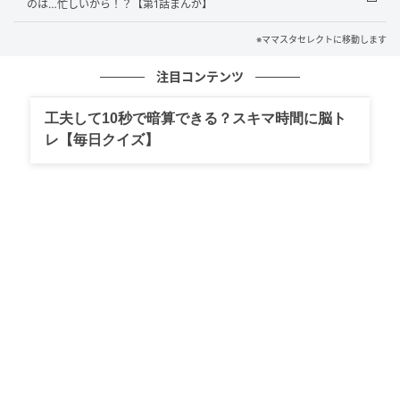
のは…忙しいから！？【第1話まんが】
っていますが、義姉や義母の態度も問題ではないでし
ょうか。お願いをするならば、直接布を持ってきて投
※ママスタセレクトに移動します
稿者さんに依頼をするのが筋ですよね。また義姉は義
注目コンテンツ
母に頼んでいるので、もしかしたら投稿者さんにお願
いしていることを知らないのかもしれません。義母が
工夫して10秒で暗算できる？スキマ時間に脳ト
作れないために、勝手に投稿者さんにお願いした可能
レ【毎日クイズ】
性もあります。その場合には、頼まれたのは義母なの
ですから、「孫のために作ってあげてほしい」と伝え
て、投稿者さんは義母からのお願いを受け入れないの
もよいのでしょう。
『受け取らない。また義姉の旦那さんに突き返す』
出典：https://mamastar.jp/bbs/topic/4034171
もしまた布が届いても、前回と同じように義兄に渡す