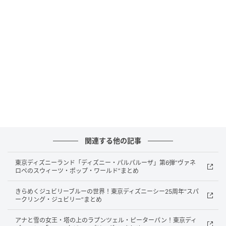
管理を軸とした団体運営を通じ、訪問看護業界全体の
水準向上に取り組んでいます。
今回の取り組みでは、ISO9001に準拠した品質基準の
統一、年2回の内部監査・年1回の外部監査の実施、そ
して事業所間の相互内部監査という三つの柱で品質体
制を構築しています。
相互内部監査による業界横断の品質向上
関連する他の記事
本プロジェクトの特徴は、各事業所が他社の内部監査
を担う「相互内部監査」の仕組みにあります。
東京ディズニーランド「ディズニー・パルパルーザ」第6弾“ヴァネ
ロペのスウィーツ・ポップ・ワールド”まとめ
客観的な視点での評価と改善を促進しながら、他社の
きらめくジュビリーブルーの世界！東京ディズニーシー25周年“スパ
優れた取り組みを自社へ還元することで、単独では実
ークリング・ジュビリー”まとめ
現できないスピードでの品質向上を実現しています。
アナと雪の女王・塔の上のラプンツェル・ピーターパン！東京ディ