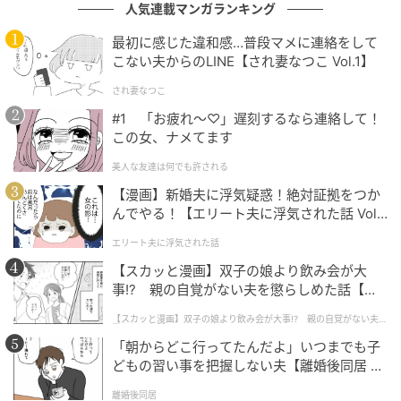
人気連載マンガランキング
デルは、2026年4月から始まる第2期プロジェクトで新
最初に感じた違和感…普段マメに連絡をして
たに3事業所が加わり、さらなる横展開が進みます。
こない夫からのLINE【され妻なつこ Vol.1】
訪問看護の品質基準の確立、介護業界全体の底上げ、
され妻なつこ
そして一般企業水準への進化という三つのゴールを掲
#1 「お疲れ〜♡」遅刻するなら連絡して！
げ、全国への展開を推進しています。
この女、ナメてます
美人な友達は何でも許される
訪問看護の現場では、経験や個人の能力に依存しやす
【漫画】新婚夫に浮気疑惑！絶対証拠をつか
いという課題が指摘されていますが、ISO9001の導入
んでやる！【エリート夫に浮気された話 Vol.
により教育体制の整備と継続的な改善サイクルの確立
1】
エリート夫に浮気された話
が可能です。
【スカッと漫画】双子の娘より飲み会が大
事!? 親の自覚がない夫を懲らしめた話【第1
個社最適ではなく、団体として品質を担保するこのモ
話】
デルは、業界構造そのものを変える取り組みとして注
【スカッと漫画】双子の娘より飲み会が大事!? 親の自覚がない夫を
懲らしめた話
目されています。
「朝からどこ行ってたんだよ」いつまでも子
どもの習い事を把握しない夫【離婚後同居 Vo
国内初の訪問看護ISO9001団体認証は、個社の枠を超
l.1】
離婚後同居