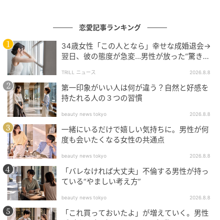
えた品質保証の新たな基準を示しています。
相互内部監査を通じた業界横断の学び合いが、再現性
恋愛記事ランキング
のある高品質なサービスを全国へ広げる原動力となっ
34歳女性「この人となら」幸せな成婚退会→
ています。
翌日、彼の態度が急変…男性が放った“驚きの
一言”に「誰も信じることができません」
TRILL ニュース
2026.8.8
2026年4月からの第2期プロジェクトでは、さらに多く
第一印象がいい人は何が違う？自然と好感を
の事業所がこのモデルに加わり、訪問看護の質が着実
持たれる人の３つの習慣
に底上げされます。
beauty news tokyo
2026.8.8
日本介護品質管理協会「訪問看護ISO9001団体認証」
一緒にいるだけで嬉しい気持ちに。男性が何
の紹介でした。
度も会いたくなる女性の共通点
beauty news tokyo
2026.8.8
「バレなければ大丈夫」不倫する男性が持っ
よくある質問
ている“やましい考え方”
beauty news tokyo
2026.8.8
Q. 今回の団体認証には何社・何事業所が参画
「これ買っておいたよ」が増えていく。男性
していますか？