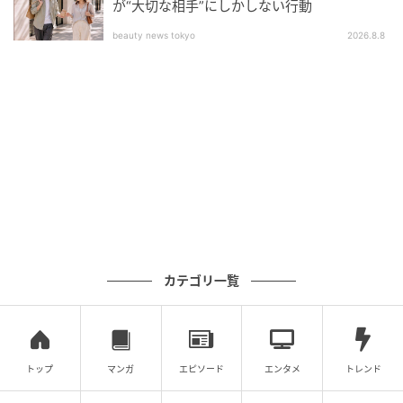
が“大切な相手”にしかしない行動
beauty news tokyo
2026.8.8
A. 6社18事業所が参画し、統一された品質マネジメン
ト体制のもとISO9001団体認証を取得しています。運
営主体は介護コネクティブ・ジェネラス・FOOTAGEの
3社です。
Q. 第2期プロジェクトはいつ始まりますか？
A. 2026年4月より第2期プロジェクトが始まります。新
たに3事業所がISO9001団体認証の取得を目指し、訪問
看護の品質モデルのさらなる横展開が進みます。
カテゴリ一覧
元記事で読む
次の記事
トップ
マンガ
エピソード
エンタメ
トレンド
設立2年で年商1,900億円規模に急成長！ 「こ
とちゃん」