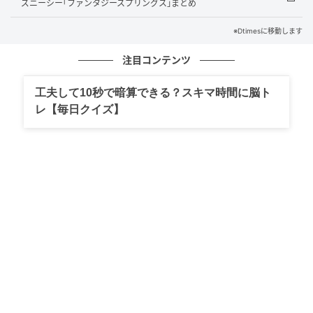
ズニーシー｢ファンタジースプリングス｣まとめ
これまでの訪問看護は「点」での品質に依存していま
すが、このモデルにより「面」で品質を担保する仕組
※Dtimesに移動します
みが整っています。
注目コンテンツ
工夫して10秒で暗算できる？スキマ時間に脳ト
レ【毎日クイズ】
認証を取得した18事業所は、愛知・大阪・神奈川など
に広がる訪問看護ステーションで構成されています。
2025年12月に2026年1月の認証取得を実現したこのモ