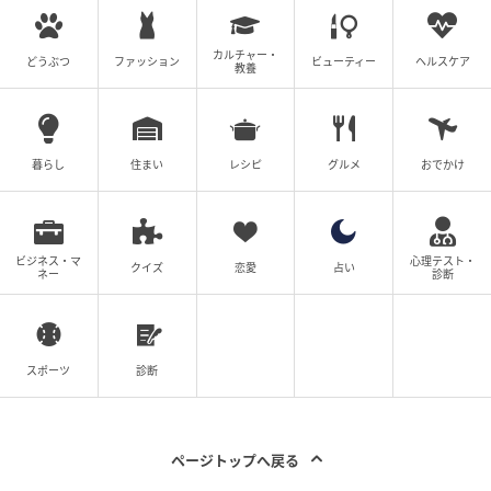
カルチャー・
どうぶつ
ファッション
ビューティー
ヘルスケア
の記事をもっとみる
教養
暮らし
住まい
レシピ
グルメ
おでかけ
ビジネス・マ
心理テスト・
クイズ
恋愛
占い
ネー
診断
スポーツ
診断
ページトップへ戻る