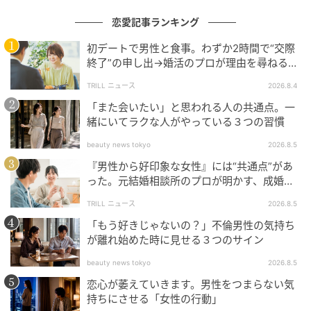
この流れを受け、ホテルコンドやブランデッドレジデ
恋愛記事ランキング
ンスの増加が見込まれます。
初デートで男性と食事。わずか2時間で“交際
また、相続税改正の影響で小口化商品を活用した節税
終了”の申し出→婚活のプロが理由を尋ねる
と…34歳女性が明かした“呆れた理由”
が難しくなるため、小口化業者による賃貸マンション
TRILL ニュース
2026.8.4
供給は減少するとみられています。
「また会いたい」と思われる人の共通点。一
緒にいてラクな人がやっている３つの習慣
三友地価予測指数（2026年3月調査）は、地域ごとの
beauty news tokyo
2026.8.5
不動産市況の違いをデータで把握できる貴重な指標で
『男性から好印象な女性』には“共通点”があ
す。
った。元結婚相談所のプロが明かす、成婚し
やすい人の“たった1つの特徴”とは？
東京・大阪・名古屋の三大都市圏だけでなく、地方都
TRILL ニュース
2026.8.5
市のまちかど観測も収録されており、国内不動産市場
「もう好きじゃないの？」不倫男性の気持ち
の全体像を確認できます。
が離れ始めた時に見せる３つのサイン
beauty news tokyo
2026.8.5
物流・オフィス・住宅・インバウンドと多角的な視点
恋心が萎えていきます。男性をつまらない気
から市場変化を読み解ける内容で、不動産に関わるす
持ちにさせる「女性の行動」
べての方に役立つ調査レポートです。