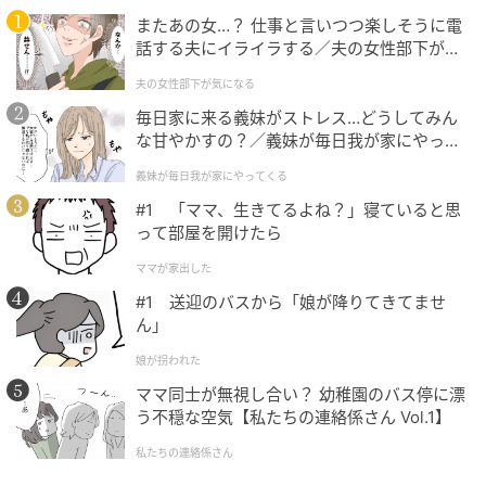
でおり、国も物流効率化法によって荷主側へのCLO設
またあの女…？ 仕事と言いつつ楽しそうに電
話する夫にイライラする／夫の女性部下が気
置義務化などの対策を進めています。
になる（1）【夫婦の危機 まんが】
夫の女性部下が気になる
毎日家に来る義妹がストレス…どうしてみん
住宅地とインバウンドの影響
な甘やかすの？／義妹が毎日我が家にやって
くる（1）【義父母がシンドイんです！ まん
住宅地指数の「現在」は東京圏が79.8、大阪圏が
義妹が毎日我が家にやってくる
が】
77.7、名古屋圏が75.0です。
#1 「ママ、生きてるよね？」寝ていると思
って部屋を開けたら
東京圏の上昇幅が縮小している背景には、都心部でタ
ママが家出した
ワマンの販売価格が2億円を突破し、売れ行きが鈍化し
#1 送迎のバスから「娘が降りてきてませ
ていることがあります。
ん」
一方、2025年の訪日外客数は4,200万人と、過去最高
娘が拐われた
を記録した2024年の3,700万人を上回り、ハイエンド
ママ同士が無視し合い？ 幼稚園のバス停に漂
う不穏な空気【私たちの連絡係さん Vol.1】
観光を体験した海外富裕層が日本での一時居住を希望
するケースが増えています。
私たちの連絡係さん