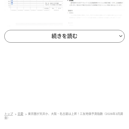
続きを読む
調査方法：インターネット調査
調査期間：2025年4月1日〜4月30日
調査対象：当社と提携する全国の不動産鑑定士136
名（東京圏32名・大阪圏28名・名古屋圏11名・その
他地方圏65名）
三友地価予測指数は、地価動向を上昇（100）〜下落
トップ
恋愛
東京圏が天井か、大阪・名古屋は上昇！三友地価予測指数（2026年3月調
（0）の5段階で指数化したもので、50ポイントが強
査）
気・弱気の分かれ目となります。