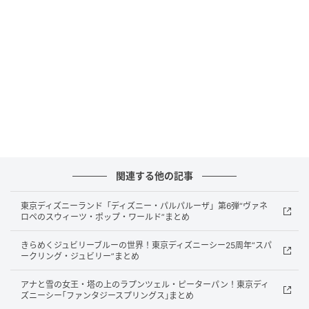
毎年3月と9月に発表されており、商業地・住宅地とも
に高度利用地を前提とした地価の先行指標として位置
づけられています。
商業地の動向
商業地指数の「現在」は東京圏が79.7、大阪圏が
83.1、名古屋圏が77.3となっています。
関連する他の記事
前回比では、東京圏が83.4から下落している一方、大
阪圏は78.8から上昇、名古屋圏は66.0から大幅に上昇
東京ディズニーランド「ディズニー・パルパルーザ」第6弾“ヴァネ
ロペのスウィーツ・ポップ・ワールド”まとめ
しており、都市間の格差が鮮明です。
きらめくジュビリーブルーの世界！東京ディズニーシー25周年“スパ
ークリング・ジュビリー”まとめ
東京のオフィス市場では、業績好調を背景に企業の拠
点統合・増床の動きが目立ちます。
アナと雪の女王・塔の上のラプンツェル・ピーターパン！東京ディ
ズニーシー｢ファンタジースプリングス｣まとめ