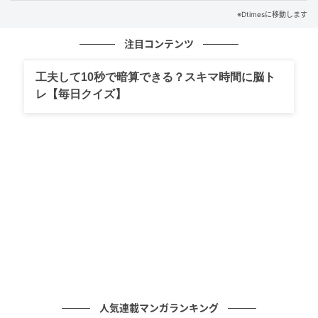
2025年には2024年の倍以上のAクラスビルが供給され
※Dtimesに移動します
ましたが、空室率は著しく改善し、賃料も上昇傾向が
続いています。
注目コンテンツ
建築費高騰により再開発自体は鈍化しているため、オ
工夫して10秒で暗算できる？スキマ時間に脳ト
フィス市場では当面の好況が続く見通しです。
レ【毎日クイズ】
物流市場と2024年問題
物流市場では、トラックドライバーへの残業規制（い
わゆる2024年問題）の影響で、拠点間の長距離輸送が
大きな打撃を受けています。
このままの状態が続くと2030年には3割の荷物が運べ
なくなるという物流クライシスのリスクが指摘されて
います。
人気連載マンガランキング
民間では自動運転トラックなどDXによる省人化が進ん