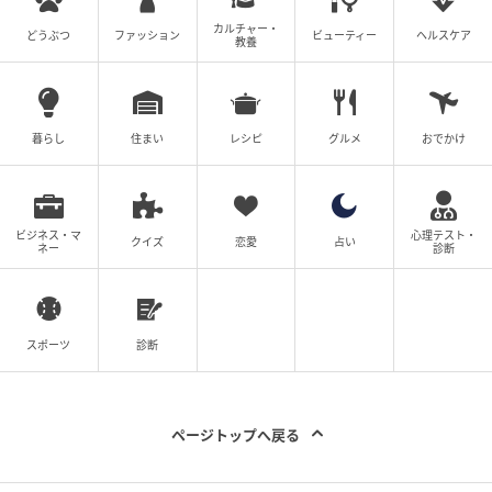
Q. 今回の調査で東京圏の地価はどのような状
況ですか？
カルチャー・
どうぶつ
ファッション
ビューティー
ヘルスケア
教養
A. 商業地・住宅地ともに指数が前回から下落してお
り、東京圏の地価は既に天井に達している可能性が指
摘されています。都心部ではタワマンが2億円を超え、
暮らし
住まい
レシピ
グルメ
おでかけ
売れ行きが鈍化しているのも一因となっています。
ビジネス・マ
心理テスト・
Q. 大阪圏・名古屋圏の地価動向はどうです
クイズ
恋愛
占い
ネー
診断
か？
A. 大阪圏は商業地指数が78.8から83.1へ上昇、名古屋
圏は66.0から77.3へ大幅に上昇しており、東京圏が調
スポーツ
診断
整局面に入る中でも両圏域は上昇傾向を強めていま
す。
ページトップへ戻る
元記事で読む