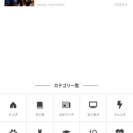
beauty news tokyo
2026.8.4
三友システムアプレイザル「三友地価予測指数（2026
年3月調査）」の紹介でした。
よくある質問
Q. 三友地価予測指数はどのような調査をもと
にしていますか？
A. 三友システムアプレイザルと提携する全国の不動産
カテゴリ一覧
鑑定士136名を対象としたインターネット調査をもと
に作成されています。地価動向の見方を上昇から下落
まで5段階で指数化しており、毎年3月と9月に発表され
ています。
トップ
マンガ
エピソード
エンタメ
トレンド