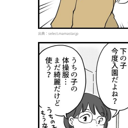
出典：select.mamastar.jp