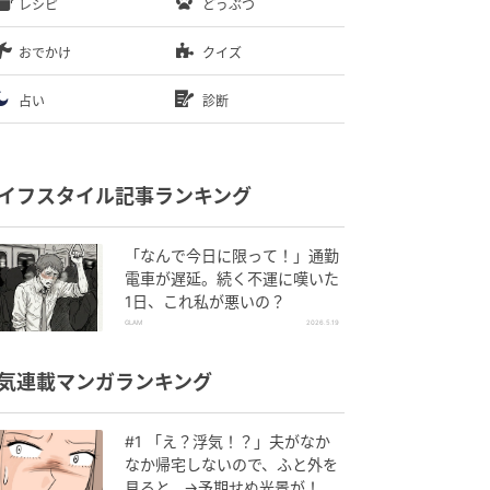
レシピ
どうぶつ
おでかけ
クイズ
占い
診断
イフスタイル記事ランキング
「なんで今日に限って！」通勤
電車が遅延。続く不運に嘆いた
1日、これ私が悪いの？
GLAM
2026.5.19
気連載マンガランキング
#1 「え？浮気！？」夫がなか
なか帰宅しないので、ふと外を
見ると…→予期せぬ光景が！｜