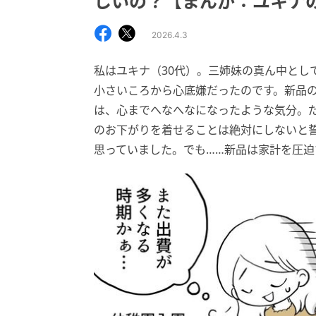
しいの？【まんが：ユキナ
2026.4.3
私はユキナ（30代）。三姉妹の真ん中とし
小さいころから心底嫌だったのです。新品
は、心までへなへなになったような気分。
のお下がりを着せることは絶対にしないと
思っていました。でも……新品は家計を圧迫