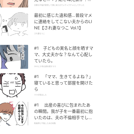
旦那の不倫が発覚して頭に来た
旦那の不倫が発覚して頭に来たのでメチャクチャにしてやった
のでメチャクチャにしてやった
最初に感じた違和感…普段マメ
に連絡をしてこない夫からのLI
NE【され妻なつこ Vol.1】
され妻なつこ
#1 子どもの実名と顔を晒すマ
マ、大丈夫かな？なんて心配し
ていたら。
SNSに子供の顔を晒すママ
#1 「ママ、生きてるよね？」
寝ていると思って部屋を開けた
ら
ママが家出した
#1 出産の喜びに包まれたあ
の瞬間。我が子を一番最初に抱
いたのは、夫の不倫相手でし
た。
助産師と不倫した夫の末路