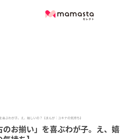
を喜ぶわが子。え、嬉しいの？【まんが：ユキナの気持ち】
古のお揃い」を喜ぶわが子。え、嬉