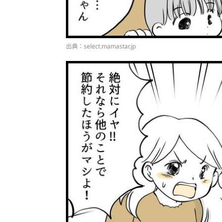
出典：select.mamastar.jp