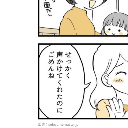
出典：select.mamastar.jp