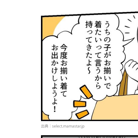
出典：select.mamastar.jp