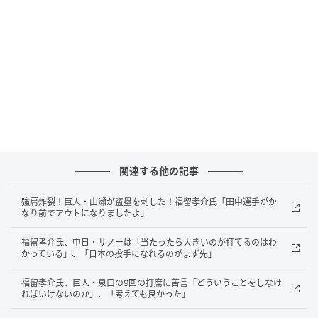
関連する他の記事
強肩炸裂！巨人・山瀬が盗塁を刺した！福留孝介氏「田中選手がか
なり前でアウトになりましたよ」
福留孝介氏、中日・サノーは「当たったら大きいのが打てるのはわ
かっている」、「日本の投手になれるのがまず先」
福留孝介氏、巨人・泉口の9回の打席に苦言「どういうことをしなけ
ればいけないのか」、「考えても良かった」