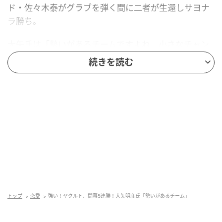
ド・佐々木泰がグラブを弾く間に二者が生還しサヨナ
ラ勝ち。
大矢氏は「勢いがあるチームですよね。小さなチャン
スを逃しませんでしたね。本当に粘っているといいこ
続きを読む
とがあるなというね、そんな派手なゲームじゃないん
ですけどね」と、その戦いぶりに目を細めた。
元記事で読む
次の記事
福留孝介氏、巨人・泉口の9回の打席に苦言
「どういうことをしなければいけないの
か」、「考えても良かった」
の記事をもっとみる
トップ
恋愛
強い！ヤクルト、開幕5連勝！大矢明彦氏「勢いがあるチーム」