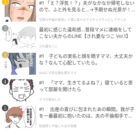
#1 「え？浮気！？」夫がなかなか帰宅しない
ので、ふと外を見ると…→予期せぬ光景が！
｜旦那の不倫が発覚して頭に来たのでメチャ
旦那の不倫が発覚して頭に来たのでメチャクチャにしてやった
クチャにしてやった
最初に感じた違和感…普段マメに連絡をして
こない夫からのLINE【され妻なつこ Vol.1】
され妻なつこ
#1 子どもの実名と顔を晒すママ、大丈夫か
な？なんて心配していたら。
SNSに子供の顔を晒すママ
#1 「ママ、生きてるよね？」寝ていると思
って部屋を開けたら
ママが家出した
#1 出産の喜びに包まれたあの瞬間。我が子
を一番最初に抱いたのは、夫の不倫相手でし
た。
助産師と不倫した夫の末路