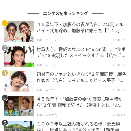
エンタメ記事ランキング
４５歳年下・加藤茶の妻が告白…２年間アル
バイト代を貯め、加藤茶に贈った【１２万円
のサプライズ】とは「うわ、すげえ！」
TRILL ニュース
2026.8.7
村重杏奈、脅威のウエスト“９cm減”…！“美ボ
ディ”を実現したストイックすぎる【私生活】
とは
TRILL ニュース
2026.8.7
初対面のファンといきなり″２年間同棲”…異色
(C)テレビ朝日
作家の【告白】に→アルコ＆ピース平子「段
階8ぐらい飛ばしてる」
岡田さんの読み通り、ロマンを感じてくれたのか庵野
TRILL ニュース
2026.8.6
さんの一芝居もあり契約を果たし東京進出を確実なも
４５歳年下・“加藤茶の妻”が暴露…朝４時か
のにしたことが明らかになりました。夢を叶えるため
ら“２年間”極秘で続けた【副業】とは「お金
には、ときに貪欲に確実で戦略的に進めていくことの
を稼ぐのって大変」
TRILL ニュース
2026.8.6
重要性が伝わってきます。
１０００年以上読み継がれる名作『源氏物
語』 原点にあった“意外すぎる”【執筆動