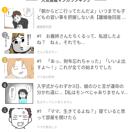
ります。
「朝からどこ行ってたんだよ」いつまでも子
どもの習い事を把握しない夫【離婚後同居 Vo
ですが、実情は好き嫌いで肉や魚が食べられないだけ
l.1】
離婚後同居
だったようです。「毎日ポテトチップスと牛乳しか食
#1 お義姉さんたちくるって、私話したよ
せない」と話すと、庵野さんもそのような（食べられ
ね？ ねぇ、それでも…
ないような）表情をして、「不憫に感じた社長が2億円
出そうと発言するほど」だったんだとか。
ぜんぶ私のせい
#1 「あっ、財布忘れちゃった」「いいよ出
いきなり、2億円という大金を出してもよいと思わせる
すよ〜！」これが全ての始まりでした
ほどの話術や策略には驚きですね。これには「社長の
ママ友の財布
周りが慌てて止めて、300万円からと懇願していた」
入学式からわずか3日、娘のひと言が運命の
そうです。
分かれ道に…【私はモンペじゃありません Vo
l.1】
私はモンペじゃありません
#1 「ママ、生きてるよね？」寝ていると思
「本当に喋りが面白い…」「口を開くたびに面
って部屋を開けたら
白いな」
ママが家出した