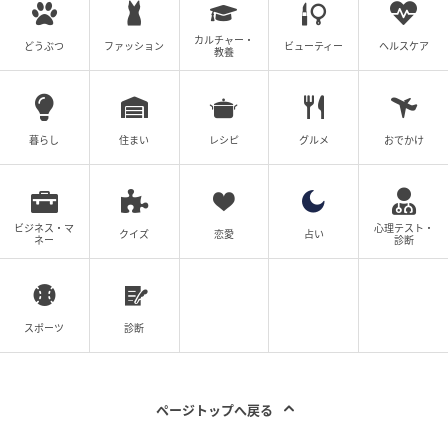
［配信日時］2026年4月14日
カルチャー・
どうぶつ
ファッション
ビューティー
ヘルスケア
教養
［出演者］平子祐希（アルコ＆ピース）、酒井健太
（アルコ＆ピース）、岡田斗司夫
［番組URL］
https://www.youtube.com/watch?
v=Vt__1PTMg34
暮らし
住まい
レシピ
グルメ
おでかけ
ビジネス・マ
心理テスト・
クイズ
恋愛
占い
ネー
診断
スポーツ
診断
ページトップへ戻る