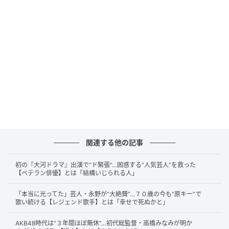
岡田さんは、社長の心を掴んだ理由も赤裸々に語りま
す。当時の社長の一族は全員が慶應出身というエリー
トで、そのような人たちは「下積みなどの経験や辛さ
を見せるとロマンを感じてくれる」と話し、平子さん
と酒井さんは爆笑します。
頑張っているということを見せつけて、情に訴えかけ
る作戦が功を奏したようです。
そのときにも活躍してくれたのは、数々のアニメ作品
関連する他の記事
を手掛ける庵野秀明さんなんだとか。
初の『大河ドラマ』出演で“ド緊張”…困惑する“人気芸人”を救った
【ベテラン俳優】とは「結構いじられる人」
「2億円出そう」という言葉を引き出す方法と
「本当に光ってた」芸人・永野が“大絶賛”…７０歳の今も“原キー”で
は？
歌い続ける【レジェンド歌手】とは「幸せで死ぬかと」
AKB48時代は“３年間ほぼ無休”…初代総監督・高橋みなみが明か