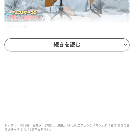
(C)テレビ朝日
1984年に東京に進出してすぐにアニメ制作会社の「ガ
続きを読む
イナックス」を設立。大阪にいるときから準備をして
本社を大阪に構え、1983年の年末ごろには会社登記を
おこない、株式会社バンダイと契約をしてから上京し
たようで、万全の準備で臨んだことがわかります。
その契約内容は、最初の映画で3分から4分のパイロッ
トフィルムを350万円で制作するというものだったそ
うです。
「怖い」と連発しており、入念な準備や契約がなけれ
ば上京を決めるのは難しい世界ということが伝わって
トップ
『IQ148・実業家（67歳）』激白…『新世紀エヴァンゲリオン』原作者の“驚きの資
金調達方法”とは「2億円出そうと」
きました。