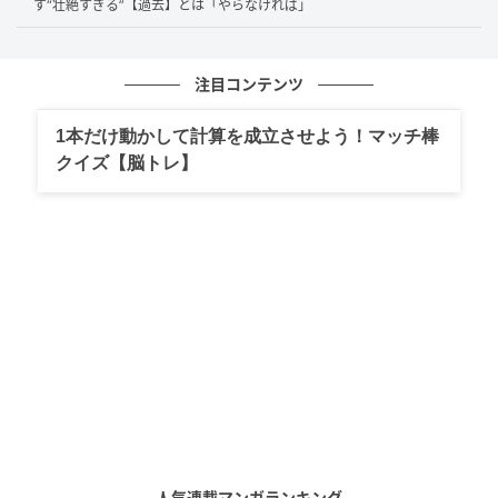
す“壮絶すぎる”【過去】とは「やらなければ」
注目コンテンツ
1本だけ動かして計算を成立させよう！マッチ棒
クイズ【脳トレ】
(C)テレビ朝日
ともに大学生時代にアニメ制作をおこなってきた岡田
さんいわく、庵野さんは“年上転がし”とも称されるほ
ど人の心を掴むのが上手で、魅力に溢れているといい
ます。
庵野さんは他者から見ると、“頑張ってても恵まれない
ご飯も食べられないような人”に見えたと当時を振り返
人気連載マンガランキング