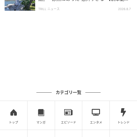
踏み込む姿勢が後の数々のヒット作品の土台になって
機】とは？
いることがわかりました。
TRILL ニュース
2026.8.7
「岡田斗司夫は本当に喋りが面白い…」「マジで口を
開くたびに面白いな」との投稿が寄せられており、過
去の出来事を面白おかしく話す姿は好評です。
また、岡田さん自身もエピソードを披露している際楽
しそうに話している姿からも、その当時の思い出は時
を経てもなお大切な記憶として残っていることがうか
がえます。いつまでも話を聴いていたいと思わせる爆
笑エピソードでした！
カテゴリ一覧
【岡田斗司夫】登録者120万人を虜にする、圧倒的な
トーク術の秘訣。2028年にはYouTuberがいなくな
トップ
マンガ
エピソード
エンタメ
トレンド
る？岡田斗司夫が見る未来予想図にアルピー驚愕！
#111