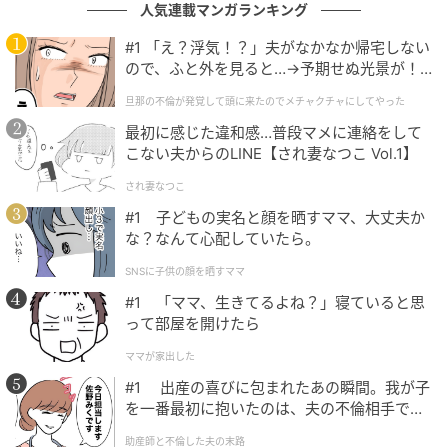
人気連載マンガランキング
#1 「え？浮気！？」夫がなかなか帰宅しない
ので、ふと外を見ると…→予期せぬ光景が！
｜旦那の不倫が発覚して頭に来たのでメチャ
旦那の不倫が発覚して頭に来たのでメチャクチャにしてやった
クチャにしてやった
最初に感じた違和感…普段マメに連絡をして
こない夫からのLINE【され妻なつこ Vol.1】
され妻なつこ
#1 子どもの実名と顔を晒すママ、大丈夫か
な？なんて心配していたら。
出典：select.mamastar.jp
SNSに子供の顔を晒すママ
両親の離婚で父親と離れて暮らすことになった甥っ子
#1 「ママ、生きてるよね？」寝ていると思
たち。少しでも力になってあげたいという夫の気持ち
って部屋を開けたら
も分かります。別に毎日のように助けてあげるわけじ
ママが家出した
ゃない……そう考えると我慢できないこともありませ
#1 出産の喜びに包まれたあの瞬間。我が子
ん。でも……。
を一番最初に抱いたのは、夫の不倫相手でし
た。
助産師と不倫した夫の末路