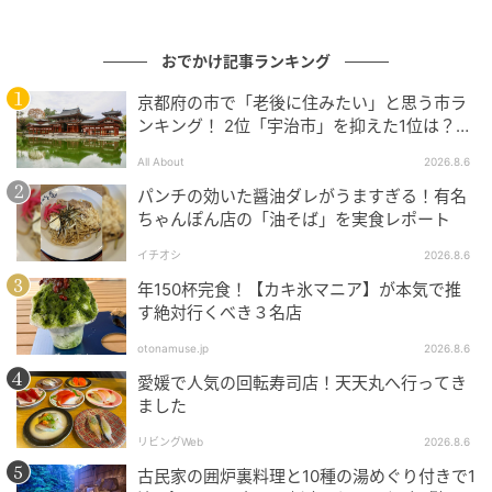
おでかけ記事ランキング
京都府の市で「老後に住みたい」と思う市ラ
ンキング！ 2位「宇治市」を抑えた1位は？
【2026年調査】
All About
2026.8.6
パンチの効いた醤油ダレがうますぎる！有名
ちゃんぽん店の「油そば」を実食レポート
イチオシ
2026.8.6
年150杯完食！【カキ氷マニア】が本気で推
す絶対行くべき３名店
出典：select.mamastar.jp
otonamuse.jp
2026.8.6
甥っ子たちの立場を思えば、夫に遊び相手になっても
愛媛で人気の回転寿司店！天天丸へ行ってき
ました
らって笑顔が増えるのはいいことでしょう。ウチの子
たちは他の日に遊んでもらえばいい話で、私もたかが1
リビングWeb
2026.8.6
日くらい我慢すればいいのです。
古民家の囲炉裏料理と10種の湯めぐり付きで1