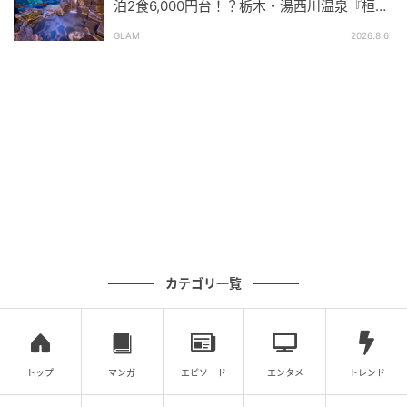
「なんで我慢しなきゃいけないんだろう」という気持
泊2食6,000円台！？栃木・湯西川温泉『桓武
平氏ゆかりの宿 揚羽』で叶う秘境ステイ
ちと「私ってこんなに心が狭い人だったんだ」という
GLAM
2026.8.6
気持ち、そんな2つの思いが私の心の中に同時に存在し
ています。どうして快く遊びに行ってあげられないん
だろう……。そんな大したことじゃないはずなの
に……。考えれば考えるほど、心が重くなってしまうの
でした。
※この漫画はママスタに寄せられた体験談やご意見を
元に作成しています。
元記事で読む
カテゴリ一覧
次の記事
＜わからん年頃＞小学校高学年って冬の休み
は何して過ごしているの？勉強と遊びの間
トップ
マンガ
エピソード
エンタメ
トレンド
で…