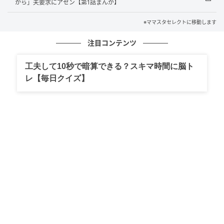
から」夫要求にアゼン【第1話まんが】
※ママスタセレクトに移動します
注目コンテンツ
工夫して10秒で暗算できる？スキマ時間に脳ト
レ【毎日クイズ】
出典：select.mamastar.jp