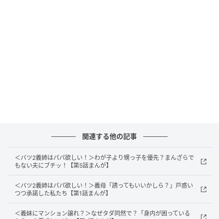
たちは、その勢いに押されてしまいます。せっかくの
お出かけなのに、大好きなパパと遊ぶことができない
のです。
関連する他の記事
＜バツ2義姉はパパ欲しい！＞わが子より甥っ子を優先？まんざらで
もない夫にブチッ！【第5話まんが】
＜バツ2義姉はパパ欲しい！＞義母「誘ってもいいかしら？」戸惑い
つつ承諾した私たち【第1話まんが】
＜義妹にマンション譲れ？＞なぜタダ同然で？「身内が困っている
出典：select.mamastar.jp