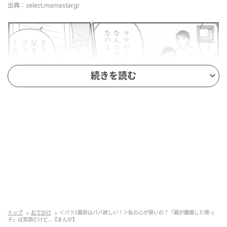
出典：select.mamastar.jp
続きを読む
出典：select.mamastar.jp
夫は子どもの面倒見がいいので、一緒に行くといつも
トップ
おでかけ
＜バツ2義姉はパパ欲しい！＞私の心が狭いの？「親が離婚した甥っ
子」は笑顔だけど…【まんが】
甥っ子たちが取り合っています。まだ小さいウチの子