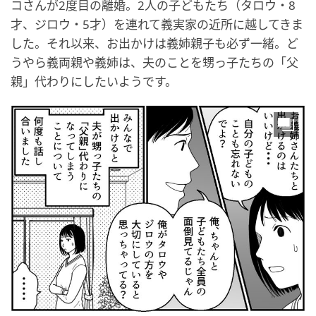
コさんが2度目の離婚。2人の子どもたち（タロウ・8
才、ジロウ・5才）を連れて義実家の近所に越してきま
した。それ以来、お出かけは義姉親子も必ず一緒。ど
うやら義両親や義姉は、夫のことを甥っ子たちの「父
親」代わりにしたいようです。