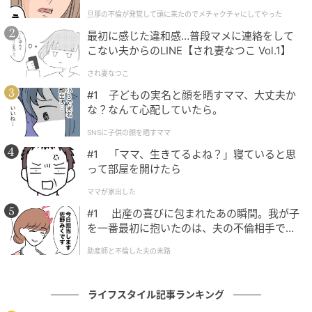
｜旦那の不倫が発覚して頭に来たのでメチャ
旦那の不倫が発覚して頭に来たのでメチャクチャにしてやった
クチャにしてやった
最初に感じた違和感…普段マメに連絡をして
こない夫からのLINE【され妻なつこ Vol.1】
され妻なつこ
#1 子どもの実名と顔を晒すママ、大丈夫か
な？なんて心配していたら。
SNSに子供の顔を晒すママ
#1 「ママ、生きてるよね？」寝ていると思
って部屋を開けたら
ママが家出した
#1 出産の喜びに包まれたあの瞬間。我が子
を一番最初に抱いたのは、夫の不倫相手でし
た。
助産師と不倫した夫の末路
ライフスタイル記事ランキング