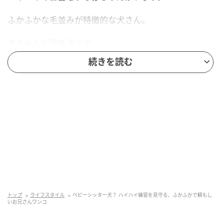
ふかふかな毛並みが特徴的な犬さん。
赤ちゃんが興味津々で
続きを読む
犬さんの鼻先や耳に触れても、
決して動じることはありません。
むしろ、赤ちゃんの小さなお手てを
優しく受け入れるかのように、
じっと穏やかな表情を浮かべています。
赤ちゃんが一生懸命に手を伸ばして
トップ
ライフスタイル
ベビーシッター犬？ ハイハイ練習を見守る、ふかふかで頼もし
いお兄さんワンコ
犬さんの顔を撫でようとすると