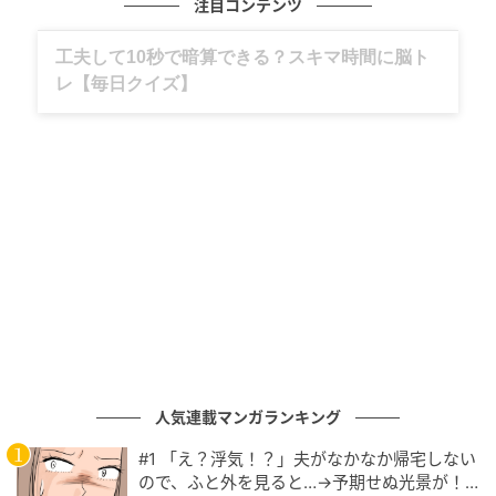
注目コンテンツ
グルメ、ギャグ、子育て、旅行記……全部、読
めます。
元記事で読む
次の記事
「寂しいだろうから」と理由をつけて、子犬
に添い寝しに行く先輩犬
人気連載マンガランキング
の記事をもっとみる
#1 「え？浮気！？」夫がなかなか帰宅しない
ので、ふと外を見ると…→予期せぬ光景が！