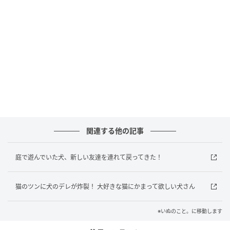
少しだけ顔を寄せて、
赤ちゃんが触れやすいようにしてあげる場面も。
その姿は、まるで「上手に触れたね」と
褒めてあげている頼もしいお兄さんのようです。
好奇心旺盛な赤ちゃんとの触れ合いを、
大きな愛で見守るゴールデンレトリバーさん。
関連する他の記事
今日はまったりと、ふたりでゴロゴロする日のようで
庭で遊んでいた犬、新しい友達を連れて戻ってきた！
す。
猫のツンに犬のデレが炸裂！ 大好きな猫にかまって欲しい犬さん
最高に楽しい時間の過ごし方ですね。
※いぬのこと。に移動します