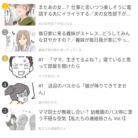
プレーヤーは自身のショットナビ製品で当日のピンま
またあの女…？ 仕事と言いつつ楽しそうに電
での距離を正確に把握できます。
話する夫にイライラする／夫の女性部下が気
になる（1）【夫婦の危機 まんが】
今後はショット位置やスコアデータの連携など、ラウ
夫の女性部下が気になる
ンドをより豊かにする機能が順次追加される予定で
毎日家に来る義妹がストレス…どうしてみん
す。
な甘やかすの？／義妹が毎日我が家にやって
くる（1）【義父母がシンドイんです！ まん
義妹が毎日我が家にやってくる
が】
また、両社のノウハウを活かした次世代ゴルフ・ウェ
#1 「ママ、生きてるよね？」寝ていると思
ルネス関連ハードウェアの開発や、ゴルフ場（B向け）
って部屋を開けたら
とコンシューマー（C向け）を横断する販売ルートの
ママが家出した
相互活用も進められます。
#1 送迎のバスから「娘が降りてきてませ
ん」
距離計測器とカートナビシステムがシームレスに連携
することで、プレーファストの推進やゴルフ場運営の
娘が拐われた
高度化が図られ、日本のゴルフ市場における新たなス
ママ同士が無視し合い？ 幼稚園のバス停に漂
タンダードの確立が目指されます。
う不穏な空気【私たちの連絡係さん Vol.1】
私たちの連絡係さん