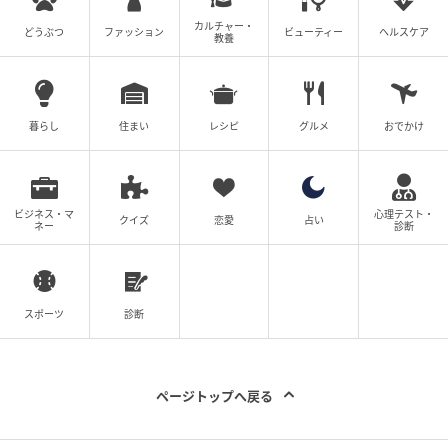
画されていますか？
カルチャー・
どうぶつ
ファッション
ビューティー
ヘルスケア
教養
A. ショット位置やスコアデータの連携など、ラウンド
をより豊かにする機能が順次計画されており、次世代
暮らし
住まい
レシピ
グルメ
おでかけ
ゴルフ・ウェルネス関連ハードウェアの開発も両社で
推進されています。
ビジネス・マ
心理テスト・
クイズ
恋愛
占い
ネー
診断
元記事で読む
スポーツ
診断
次の記事
シリコンのおむすびに入れた具材を触って当
てる新感覚トイ！アイアップ「さわって！当
ページトップへ戻る
てて！ぷにむすび」
の記事をもっとみる