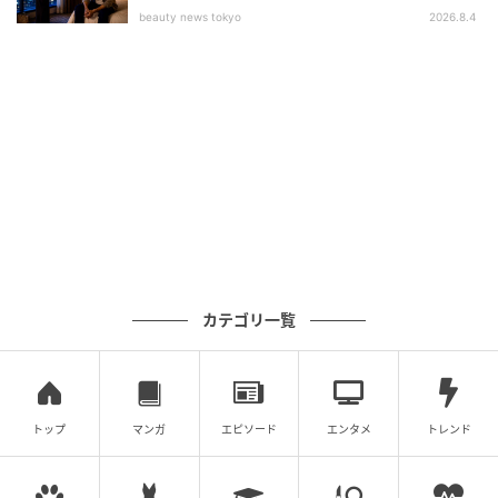
beauty news tokyo
2026.8.4
Q. 業務提携の第1弾で提供されるサービスの内
容を教えてください。
A. ゴルフ場のピンポジションデータとショットナビ製
品が連携することで、プレーヤーが自身のデバイスで
当日のピンまでの正確な距離を把握できるサービスが
カテゴリ一覧
提供されます。
トップ
マンガ
エピソード
エンタメ
トレンド
Q. 今後はどのような連携サービスの追加が計