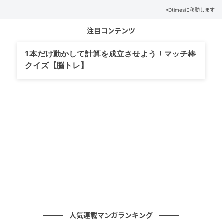
フラとして、業務効率化や顧客満足度向上に貢献する
※Dtimesに移動します
サービスです。
注目コンテンツ
両社はそれぞれ国内トップクラスのシェアを有しなが
1本だけ動かして計算を成立させよう！マッチ棒
ら、プレーヤー体験とゴルフ場運営を横断する統合的
クイズ【脳トレ】
な価値創出の可能性を見出し、今回の業務提携に至っ
ています。
主な提携内容と今後の展開
第1弾として、ゴルフ場のピンポジションデータとショ
ットナビ製品が連携するサービスが提供されます。
人気連載マンガランキング