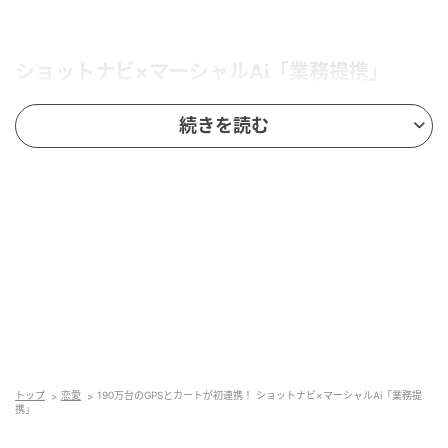
ショットナビ×マーシャルAi「業務提携」
続きを読む
提携企業1：テクタイト株式会社（東京都港区）
提携企業2：株式会社テクノクラフト（新潟県新潟
市）
提携目的：ゴルフラウンドのサービス強化および新
たな市場価値の創出
トップ
恋愛
190万台のGPSとカートが初連携！ ショットナビ×マーシャルAi「業務提
携」
第1弾：ピンポジションデータ連携（当日のピンま