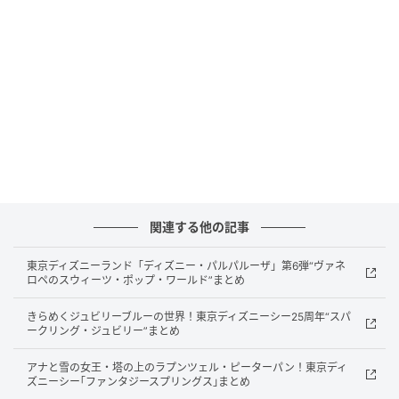
での距離を正確に取得可能）
提携の背景と概要
近年のゴルフ市場では、セルフプレーの拡大を背景
に、距離計測器やカートナビシステムを活用したラウ
関連する他の記事
ンドスタイルが広く定着しています。
東京ディズニーランド「ディズニー・パルパルーザ」第6弾“ヴァネ
ショットナビは2008年のサービス開始以来、国内GPS
ロペのスウィーツ・ポップ・ワールド”まとめ
距離計測器のパイオニアとして多彩なモデルを展開
きらめくジュビリーブルーの世界！東京ディズニーシー25周年“スパ
し、2025年には累計販売台数190万台を突破していま
ークリング・ジュビリー”まとめ
す。
アナと雪の女王・塔の上のラプンツェル・ピーターパン！東京ディ
ズニーシー｢ファンタジースプリングス｣まとめ
マーシャルAiはゴルフ場運営を支えるカートナビイン