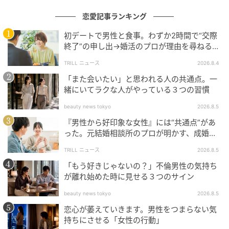
距離計測器とカートナビの連携により、プレーヤーは
恋愛記事ランキング
ピンまでの正確な距離をリアルタイムで把握できま
初デートで男性と食事。わずか2時間で“交際
す。
終了”の申し出→婚活のプロが理由を尋ねる
と…34歳女性が明かした“呆れた理由”
TRILL ニュース
2026.8.4
ゴルフ場においては顧客の可視化によって業務効率化
「また会いたい」と思われる人の共通点。一
と顧客満足度の向上が図られ、日本のゴルフ市場に新
緒にいてラクな人がやっている３つの習慣
たなスタンダードをもたらすサービスです。
beauty news tokyo
2026.8.5
ショット位置やスコアデータ連携など今後の展開によ
『男性から好印象な女性』には“共通点”があ
って、すべてのゴルファーの体験が一段と豊かになり
った。元結婚相談所のプロが明かす、成婚し
やすい人の“たった1つの特徴”とは？
ます。
TRILL ニュース
2026.8.5
「もう好きじゃないの？」不倫男性の気持ち
ショットナビ×マーシャルAi業務提携の紹介でした。
が離れ始めた時に見せる３つのサイン
beauty news tokyo
2026.8.5
恋心が萎えていきます。男性をつまらない気
持ちにさせる「女性の行動」
よくある質問